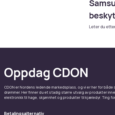
Samsun
beskyt
Leter du ette
bredt sortim
følelse. Ente
tilbehør, finn
Deksel
Oppdag CDON
Samsu
Et godt dekse
CDON er Nordens ledende markedsplass, og vi er her for både
hverdagslige 
drømmer. Her finner du et stadig større utvalg av produkter inne
slanke profil
elektronikk til hage, skjønnhet og produkter til kjæledyr. Ting for 
hele utvalget
Ladere
Betalingsalternativ