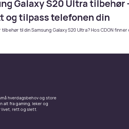
g Galaxy S20 Ultra tilbehør 
t og tilpass telefonen din
r tilbehør til din Samsung Galaxy S20 Ultra? Hos CDON finner 
ent av tilbehør for S-serien med toppmodern teknologi og p
n du trenger et deksel, skjermbeskyttelse, lader eller andre 
er du riktig produkt her.
 og skjermbeskyttelse til
ng Galaxy S20 Ultra
l beskytter din Samsung Galaxy S20 Ultra mot riper, støt og
 små hverdagsbehov og store
uhell. Velg mellom tynne silikon-deksel som bevarer telefo
n alt fra gaming, leker og
, eller robuste støtdempende modeller for ekstra beskyttels
livet, rett og slett.
 av
Samsung tilbehør
hos CDON.
 og kabler til Samsung Galax