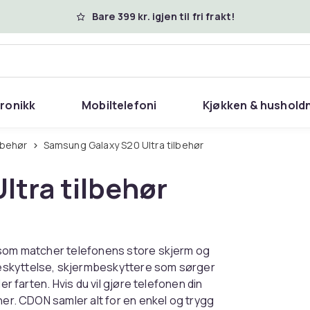
Bare 399 kr. igjen til fri frakt!
tronikk
Mobiltelefoni
Kjøkken & hushold
lbehør
Samsung Galaxy S20 Ultra tilbehør
tra tilbehør
a som matcher telefonens store skjerm og
eskyttelse, skjermbeskyttere som sørger
er farten. Hvis du vil gjøre telefonen din
her. CDON samler alt for en enkel og trygg