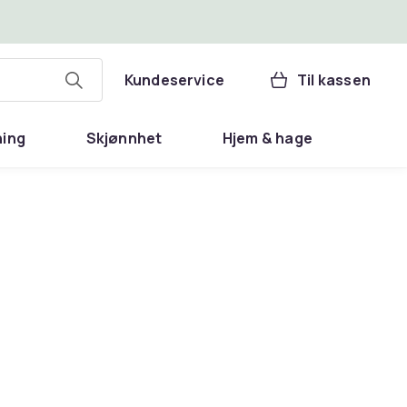
Kundeservice
Til kassen
ning
Skjønnhet
Hjem & hage