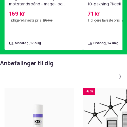
motstandsbånd - mage- og
10-pakning PKcell
kjernetrening, yoga og
169 kr
71 kr
hjemmegymnastikk Pink
Tidligere laveste pris:
201 kr
Tidligere laveste pris:
76 
mandag, 17 aug.
fredag, 14 aug.
Anbefalinger til dig
-6 %