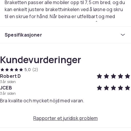
Braketten passer alle mobiler opp til 7,5 cm bred, og du
kan enkelt justere brakettvinkelen ved å løsne og skru
til en skrue for hånd. Når beina er utfellbart og med
avtakbar brakett tar det knapt noe sted når du reiser!
Spesifikasjoner
- Kompakt konstruksjon med avtakbar brakett gjør
stativet enkelt å bære
- Braketten er bygget med 2 fjærer i seg selv, hvilken
Kundevurderinger
en lett trekker ut og festes til mobilen
- Juster vinkelen på braketten ved å løsne og trekk en
5,0
(2)
skrue for hånd
Robert D
- Braketten kan rotere 360 grader og vinkle 90 grader
3 år siden
nedover
JCEB
- Bena er utfellbart fra 9 cm til 15,5 cm
3 år siden
Bra kvalite och mycket nöjd med varan.
- Passer til alle mobiler opptil 7,5 cm bred
- Bena skaper et håndtak når det er foldet
Rapporter et juridisk problem
Spesifikasjoner:
Maks høyde: 28 cm