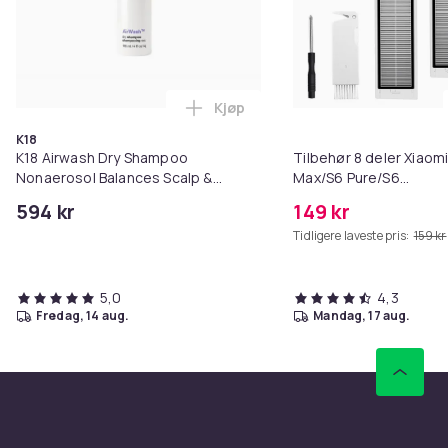
Kjøp
Legg K18 Airwash Dry Shampoo No
K18
K18 Airwash Dry Shampoo
Tilbehør 8 deler Xiaom
Nonaerosol Balances Scalp &
Max/S6 Pure/S6
Controls Excess Oil
MAXV/S50/S51/S55/S5
594 kr
149 kr
Tidligere laveste pris:
159 kr
5,0
4,3
fredag, 14 aug.
mandag, 17 aug.