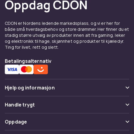
Oppdag CDON
CDON er Nordens ledende markedsplass, og vi er her for
både små hverdagsbehov og store drømmer. Her finner du et
stadig større utvalg av produkter innen alt fra gaming, leker
og elektronikk til hage, skjønnhet og produkter til kjæledyr.
Ting for livet, rett og slett.
Betalingsalternativ
Hjelp og informasjon
Vanlige spørsmål
Handle trygt
Spor pakke
Betaling
Oppdage
Angre & returner her
Levering