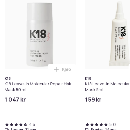
Kjøp
Legg K18 Leave-In Molecular Rep
K18
K18
K18 Leave-In Molecular Repair Hair
K18 Leave-In Molecular
Mask 50 ml
Mask 5ml
1 047 kr
159 kr
4,5
5,0
fredag, 21 aug.
fredag, 14 aug.