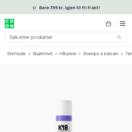
Hopp til hovedinnhold
Bare 399 kr. igjen til fri frakt!
Søk etter produkter
Startside
Skjønnhet
Hårpleie
Shampo & balsam
T