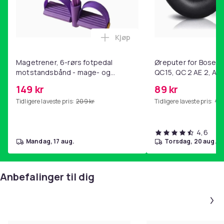
Kjøp
Legg Magetrener, 6-rørs fotp
Magetrener, 6-rørs fotpedal
Øreputer for Bose QC
motstandsbånd - mage- og
QC15, QC 2 AE 2, AE 
kjernetrening, yoga og
SoundTrue, SoundLin
149 kr
89 kr
hjemmegymnastikk Purple
Tidligere laveste pris:
209 kr
Tidligere laveste pris:
99 
4,6
mandag, 17 aug.
torsdag, 20 aug.
Anbefalinger til dig