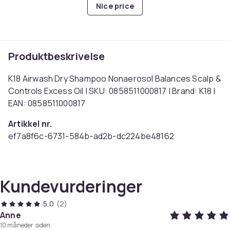
Nice price
Produktbeskrivelse
K18 Airwash Dry Shampoo Nonaerosol Balances Scalp &
Controls Excess Oil | SKU: 0858511000817 | Brand: K18 |
EAN: 0858511000817
Artikkel nr.
ef7a8f6c-6731-584b-ad2b-dc224be48162
Produktsikkerhetsinformasjon
Kundevurderinger
5,0
(2)
Anne
10 måneder siden