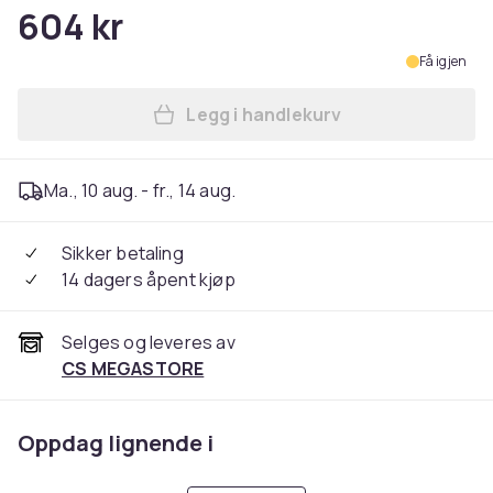
604 kr
Få igjen
Legg i handlekurv
Legg K18 Airwash Dry Shamp
Ma., 10 aug. - fr., 14 aug.
Sikker betaling
14 dagers åpent kjøp
Selges og leveres av
CS MEGASTORE
Oppdag lignende i