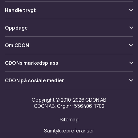
Vanlige spørsmål
Handle trygt
Spor pakke
Betaling
Oppdage
Angre & returner her
Levering
Kategorier
Kontakt oss
Om CDON
Vilkår & policy
Varemerker
Om oss
Tilbakekallinger
CDONs markedsplass
Guider
Kundeanmeldelser
Merchant Help Center
CDON på sosiale medier
Jobbe på CDON
Investor relations
Copyright © 2010-2026 CDON AB
CDON AB, Org.nr: 556406-1702
Tilgjengelighet
Sitemap
Samtykkepreferanser