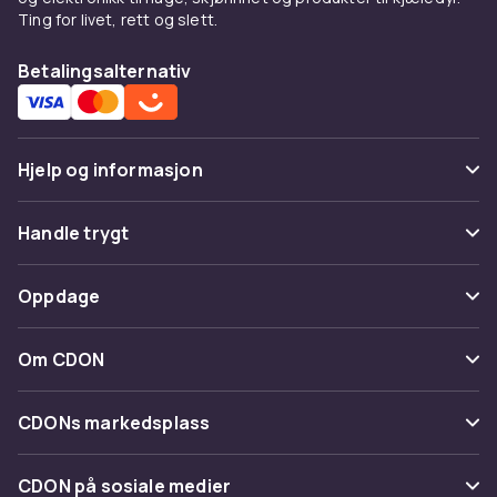
Ting for livet, rett og slett.
Betalingsalternativ
Hjelp og informasjon
Vanlige spørsmål
Handle trygt
Spor pakke
Betaling
Oppdage
Angre & returner her
Levering
Kategorier
Kontakt oss
Om CDON
Vilkår & policy
Varemerker
Om oss
Tilbakekallinger
CDONs markedsplass
Guider
Kundeanmeldelser
Merchant Help Center
CDON på sosiale medier