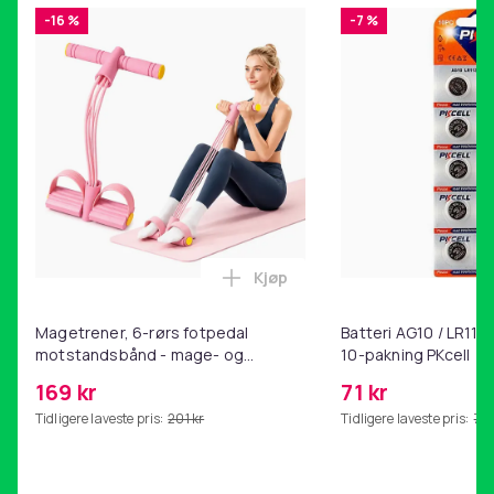
-16 %
-7 %
Kjøp
Legg Magetrener, 6-rørs fotp
Magetrener, 6-rørs fotpedal
Batteri AG10 / LR1130
motstandsbånd - mage- og
10-pakning PKcell
kjernetrening, yoga og
169 kr
71 kr
hjemmegymnastikk Pink
Tidligere laveste pris:
201 kr
Tidligere laveste pris:
76 