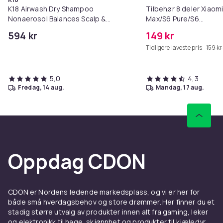
K18 Airwash Dry Shampoo
Tilbehør 8 deler Xiaom
Nonaerosol Balances Scalp &
Max/S6 Pure/S6
Controls Excess Oil
MAXV/S50/S51/S55/S5
594 kr
149 kr
Tidligere laveste pris:
159 kr
5,0
4,3
fredag, 14 aug.
mandag, 17 aug.
Oppdag CDON
CDON er Nordens ledende markedsplass, og vi er her for
både små hverdagsbehov og store drømmer. Her finner du et
stadig større utvalg av produkter innen alt fra gaming, leker
og elektronikk til hage, skjønnhet og produkter til kjæledyr.