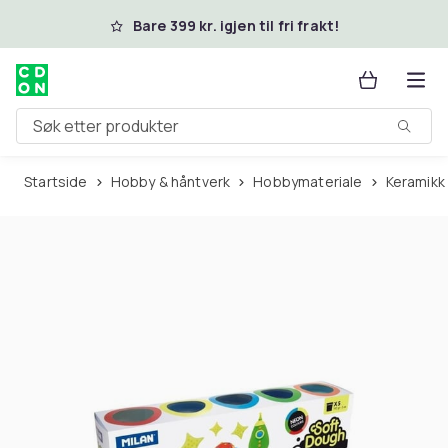
Hopp til hovedinnhold
Bare 399 kr. igjen til fri frakt!
Søk etter produkter
Startside
Hobby & håntverk
Hobbymateriale
Keramikk