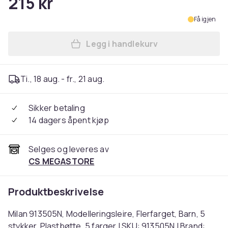
215 kr
Få igjen
Legg i handlekurv
Legg Milan 913505N, Modeller
Ti., 18 aug. - fr., 21 aug.
Sikker betaling
14 dagers åpent kjøp
Selges og leveres av
CS MEGASTORE
Produktbeskrivelse
Milan 913505N, Modelleringsleire, Flerfarget, Barn, 5
stykker, Plastbøtte, 5 farger | SKU: 913505N | Brand: