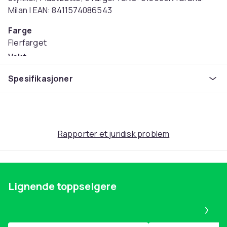
Milan | EAN: 8411574086543
Farge
Flerfarget
Vekt
890
Spesifikasjoner
Artikkel nr.
bf97aeee-c72b-451c-845d-c0798bfc6b1e
Produktsikkerhetsinformasjon
Rapporter et juridisk problem
Lignende toppselgere
Pa