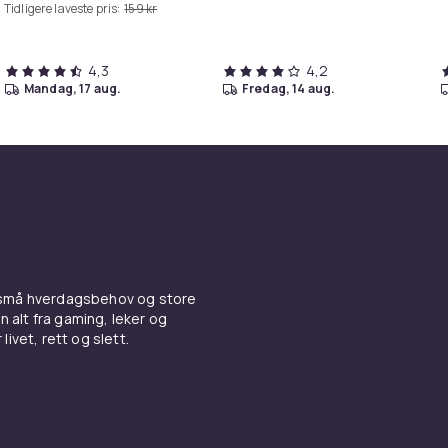
Tidligere laveste pris:
159 kr
4,3
4,2
mandag, 17 aug.
fredag, 14 aug.
 små hverdagsbehov og store
n alt fra gaming, leker og
livet, rett og slett.