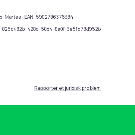
nd: Martes | EAN: 5902786376384
825d482b-428d-50d4-8a0f-3e51b78d952b
Rapporter et juridisk problem