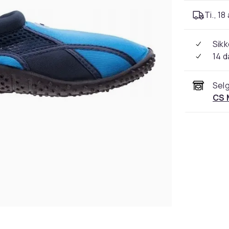
Ti., 18
Sikk
14 d
Selg
CS