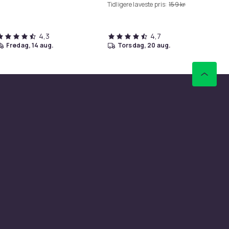
Tidligere laveste pris:
159 kr
4,3
4,7
fredag, 14 aug.
torsdag, 20 aug.