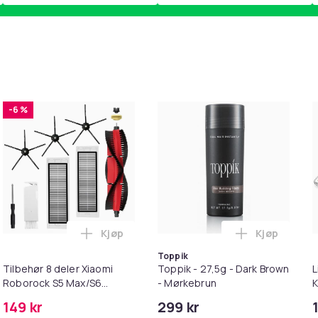
-6 %
Kjøp
Kjøp
handlekurven
etrimmer / Potetrimmer - Trimmer for Poter i handlekurven
Legg Tilbehør 8 deler Xiaomi Roborock S
Legg Toppik
Toppik
Tilbehør 8 deler Xiaomi
Toppik - 27,5g - Dark Brown
L
Roborock S5 Max/S6
- Mørkebrun
K
Pure/S6
M
149 kr
299 kr
MAXV/S50/S51/S55/S5/S60/S65/S6
i