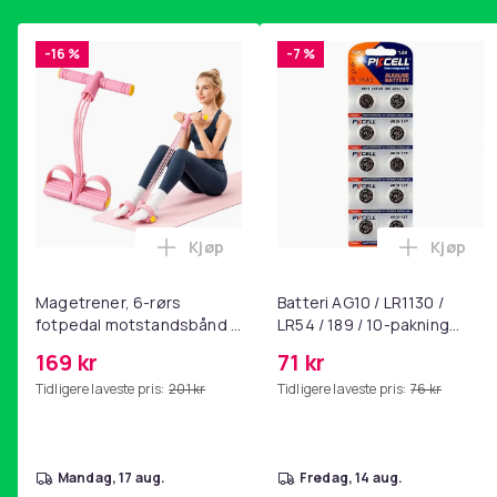
-16 %
-7 %
Kjøp
Kjøp
Legg Magetrener, 6-rørs fotpedal mot
Legg Bat
Magetrener, 6-rørs
Batteri AG10 / LR1130 /
fotpedal motstandsbånd -
LR54 / 189 / 10-pakning
mage- og kjernetrening,
PKcell
169 kr
71 kr
yoga og
Tidligere laveste pris:
201 kr
Tidligere laveste pris:
76 kr
hjemmegymnastikk Pink
mandag, 17 aug.
fredag, 14 aug.