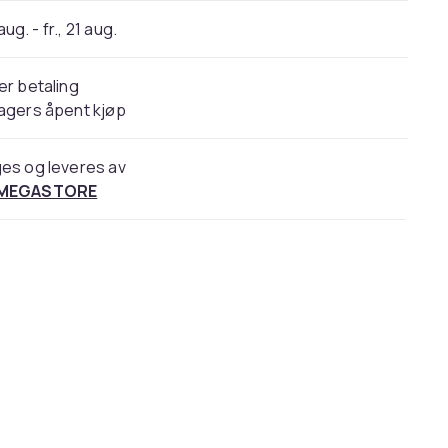
 aug. - fr., 21 aug.
er betaling
agers åpent kjøp
es og leveres av
 MEGASTORE