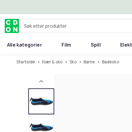
Hopp til hovedinnhold
Søk etter produkter
Alle kategorier
Film
Spill
Elek
Startside
Klær & sko
Sko
Barne
Badesko