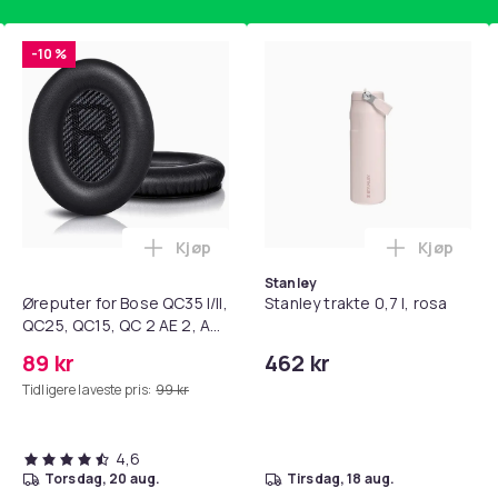
-10 %
Kjøp
Kjøp
standsbånd - mage- og kjernetrening, yoga og hjemmegymnast
teri AG10 / LR1130 / LR54 / 189 / 10-pakning PKcell i handlekur
Legg Øreputer for Bose QC35 I/II, QC25, 
Legg Stanl
Stanley
Øreputer for Bose QC35 I/II,
Stanley trakte 0,7 l, rosa
QC25, QC15, QC 2 AE 2, AE
2i, AE 2w, SoundTrue,
89 kr
462 kr
SoundLink Black
Tidligere laveste pris:
99 kr
4,6
torsdag, 20 aug.
tirsdag, 18 aug.