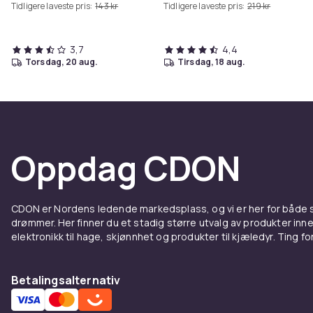
Tidligere laveste pris:
143 kr
Tidligere laveste pris:
219 kr
3,7
4,4
torsdag, 20 aug.
tirsdag, 18 aug.
Oppdag CDON
CDON er Nordens ledende markedsplass, og vi er her for både
drømmer. Her finner du et stadig større utvalg av produkter inne
elektronikk til hage, skjønnhet og produkter til kjæledyr. Ting for 
Betalingsalternativ