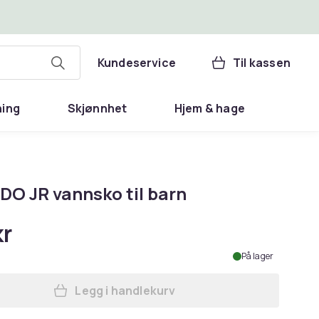
Kundeservice
Til kassen
ning
Skjønnhet
Hjem & hage
O JR vannsko til barn
kr
På lager
Legg i handlekurv
Legg MONEDO JR vannsko til barn i