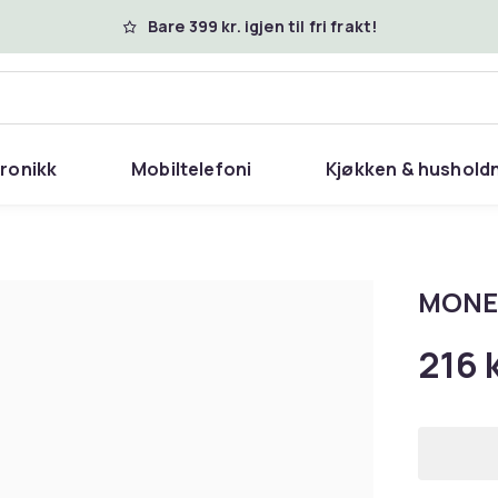
Bare 399 kr. igjen til fri frakt!
tronikk
Mobiltelefoni
Kjøkken & hushold
MONED
216 