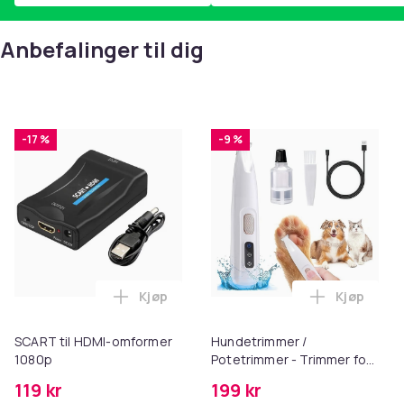
Anbefalinger til dig
-17 %
-9 %
Kjøp
Kjøp
Legg SCART til HDMI-omformer 1080p i 
Legg Hund
SCART til HDMI-omformer
Hundetrimmer /
1080p
Potetrimmer - Trimmer for
Poter
119 kr
199 kr