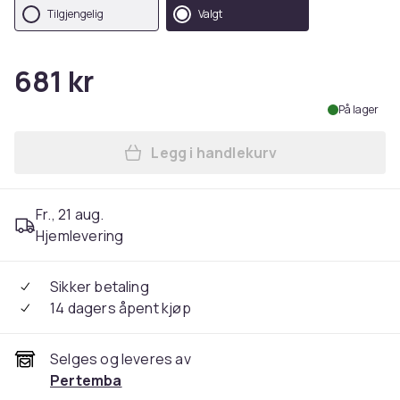
Tilgjengelig
Valgt
681 kr
På lager
Legg i handlekurv
Legg Manchester City FC Cr
Fr., 21 aug.
Hjemlevering
Sikker betaling
14 dagers åpent kjøp
Selges og leveres av
Pertemba