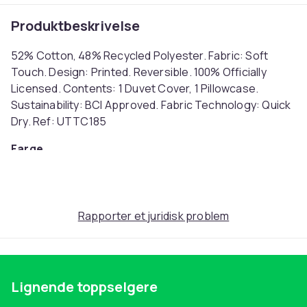
Produktbeskrivelse
52% Cotton, 48% Recycled Polyester. Fabric: Soft
Touch. Design: Printed. Reversible. 100% Officially
Licensed. Contents: 1 Duvet Cover, 1 Pillowcase.
Sustainability: BCI Approved. Fabric Technology: Quick
Dry. Ref: UTTC185
Farge
Navy Blue/Blue
Størrelse
Einzelbett (EU)
Rapporter et juridisk problem
Artikkel nr.
95889e36-a617-54f1-abc7-bcc0a483287f
Produktsikkerhetsinformasjon
Lignende toppselgere