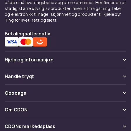
både små hverdagsbehov og store drømmer. Her finner du et
stadig større utvalg av produkter innen alt fra gaming, leker
og elektronikk til hage, skjønnhet og produkter til kjæledyr.
Ting for livet, rett og slett.
Betalingsalternativ
Hjelp og informasjon
Vanlige spørsmål
Handle trygt
Spor pakke
Betaling
Oppdage
Angre & returner her
Levering
Kategorier
Kontakt oss
Om CDON
Vilkår & policy
Varemerker
Om oss
Tilbakekallinger
CDONs markedsplass
Guider