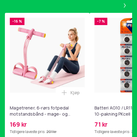
Pa
-16 %
-7 %
Kjøp
Legg Magetrener, 6-rørs fotp
Magetrener, 6-rørs fotpedal
Batteri AG10 / LR1130
motstandsbånd - mage- og
10-pakning PKcell
kjernetrening, yoga og
169 kr
71 kr
hjemmegymnastikk Pink
Tidligere laveste pris:
201 kr
Tidligere laveste pris:
76 