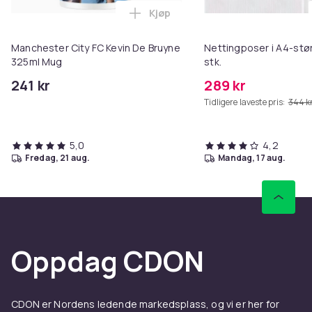
Kjøp
Legg Manchester City FC Kevin 
Manchester City FC Kevin De Bruyne
Nettingposer i A4-stør
325ml Mug
stk.
241 kr
289 kr
Tidligere laveste pris:
344 k
5,0
4,2
fredag, 21 aug.
mandag, 17 aug.
Oppdag CDON
CDON er Nordens ledende markedsplass, og vi er her for