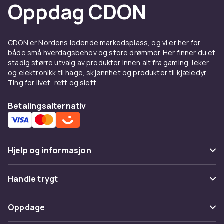
Oppdag CDON
CDON er Nordens ledende markedsplass, og vi er her for
både små hverdagsbehov og store drømmer. Her finner du et
stadig større utvalg av produkter innen alt fra gaming, leker
og elektronikk til hage, skjønnhet og produkter til kjæledyr.
Ting for livet, rett og slett.
Betalingsalternativ
Hjelp og informasjon
Vanlige spørsmål
Handle trygt
Spor pakke
Betaling
Oppdage
Angre & returner her
Levering