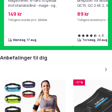
Magetrener, 6-rørs fotpedal
Øreputer for Bose QC
motstandsbånd - mage- og
QC15, QC 2 AE 2, AE 
kjernetrening, yoga og
SoundTrue, SoundLin
149 kr
89 kr
hjemmegymnastikk Purple
Tidligere laveste pris:
209 kr
Tidligere laveste pris:
99 
4,6
mandag, 17 aug.
torsdag, 20 aug.
Anbefalinger til dig
-17 %