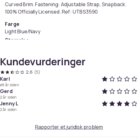
Curved Brim. Fastening: Adjustable Strap, Snapback.
100% Officially Licensed. Ref: UTBS3590
Farge
Light Blue/Navy
Størrelse
Einheitsgröße (EU)
Artikkel nr.
Kundevurderinger
feca9988-148d-44ca-8873-ec0f210357bc
2,6
(5)
Produktsikkerhetsinformasjon
Karl
ett år siden
Gerd
2 år siden
Jenny L
2 år siden
Rapporter et juridisk problem