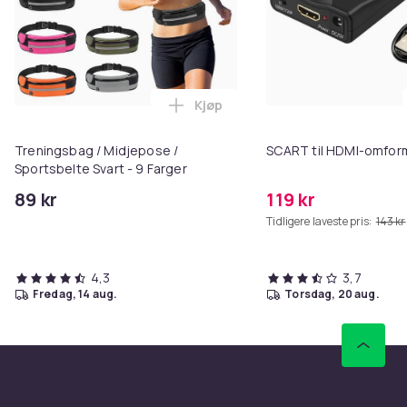
Kjøp
Legg Treningsbag / Midjepose / S
Treningsbag / Midjepose /
SCART til HDMI-omfor
Sportsbelte Svart - 9 Farger
89 kr
119 kr
Tidligere laveste pris:
143 kr
4,3
3,7
fredag, 14 aug.
torsdag, 20 aug.