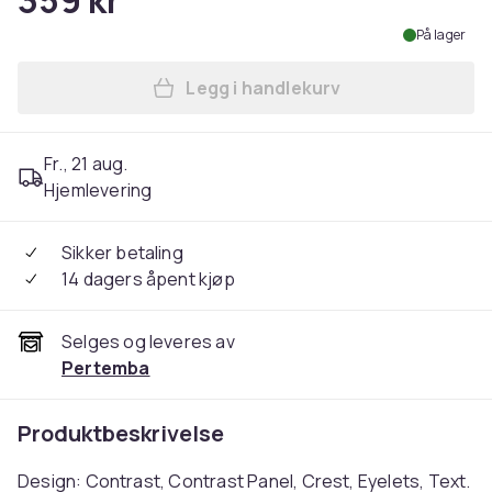
359 kr
På lager
Legg i handlekurv
Legg Manchester City FC Co
Fr., 21 aug.
Hjemlevering
Sikker betaling
14 dagers åpent kjøp
Selges og leveres av
Pertemba
Produktbeskrivelse
Design: Contrast, Contrast Panel, Crest, Eyelets, Text.