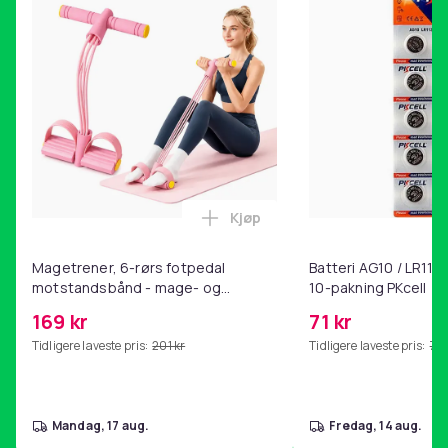
Kjøp
Legg Magetrener, 6-rørs fotp
Magetrener, 6-rørs fotpedal
Batteri AG10 / LR1130
motstandsbånd - mage- og
10-pakning PKcell
kjernetrening, yoga og
169 kr
71 kr
hjemmegymnastikk Pink
Tidligere laveste pris:
201 kr
Tidligere laveste pris:
76 
mandag, 17 aug.
fredag, 14 aug.