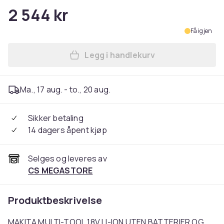
2 544 kr
Få igjen
Legg i handlekurv
Legg MAKITA MULTI-TOOL 18
Ma., 17 aug. - to., 20 aug.
Sikker betaling
14 dagers åpent kjøp
Selges og leveres av
CS MEGASTORE
Produktbeskrivelse
MAKITA MULTI-TOOL 18V LI-ION UTEN BATTERIER OG