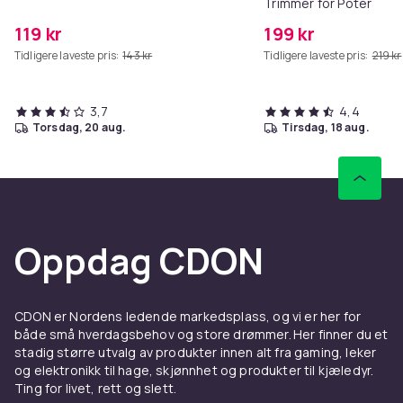
Trimmer for Poter
119 kr
199 kr
Tidligere laveste pris:
143 kr
Tidligere laveste pris:
219 kr
3,7
4,4
torsdag, 20 aug.
tirsdag, 18 aug.
Oppdag CDON
CDON er Nordens ledende markedsplass, og vi er her for
både små hverdagsbehov og store drømmer. Her finner du et
stadig større utvalg av produkter innen alt fra gaming, leker
og elektronikk til hage, skjønnhet og produkter til kjæledyr.
Ting for livet, rett og slett.