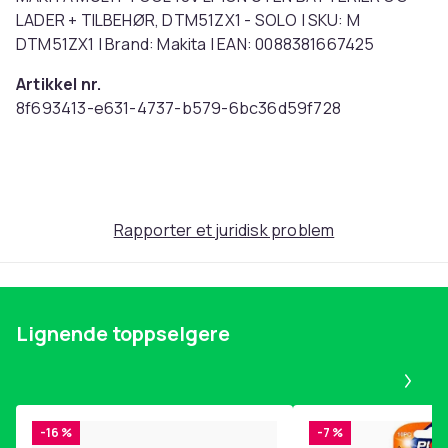
LADER + TILBEHØR, DTM51ZX1 - SOLO | SKU: M
DTM51ZX1 | Brand: Makita | EAN: 0088381667425
Artikkel nr.
8f693413-e631-4737-b579-6bc36d59f728
Produktsikkerhetsinformasjon
Rapporter et juridisk problem
Lignende toppselgere
Pa
-16 %
-7 %