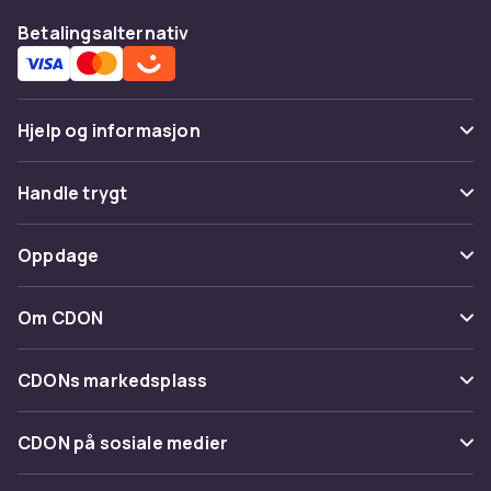
Betalingsalternativ
Hjelp og informasjon
Vanlige spørsmål
Handle trygt
Spor pakke
Betaling
Oppdage
Angre & returner her
Levering
Kategorier
Kontakt oss
Om CDON
Vilkår & policy
Varemerker
Om oss
Tilbakekallinger
CDONs markedsplass
Guider
Kundeanmeldelser
Merchant Help Center
CDON på sosiale medier
Jobbe på CDON