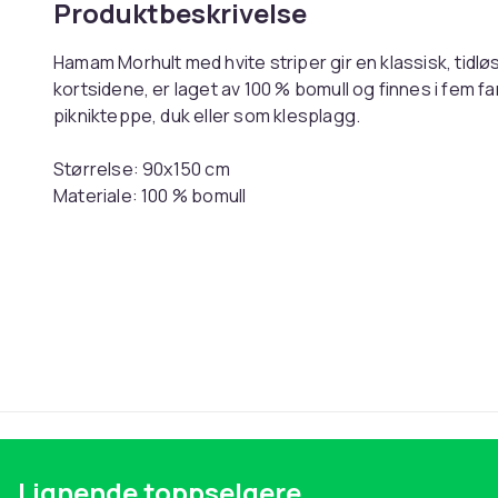
Produktbeskrivelse
Hamam Morhult med hvite striper gir en klassisk, tidlø
kortsidene, er laget av 100 % bomull og finnes i fem f
piknikteppe, duk eller som klesplagg.
Størrelse: 90x150 cm
Materiale: 100 % bomull
Sertifikat: Oeko-Tex
Vaskeinstruksjoner
Denne teksten er automatisk oversatt, og det kan fo
Artikkel nr.
Produktsikkerhetsinformasjon
Lignende toppselgere