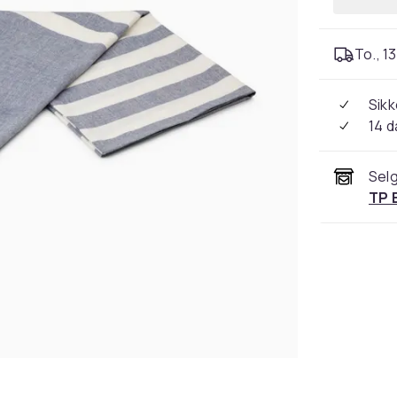
To., 13
Sikk
14 d
Selg
TP 