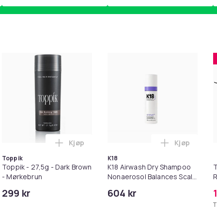
Kjøp
Kjøp
ue i handlekurven
 - Sommerfugler med blomster [M10] - Lys rosa i handlekurven
Legg Toppik - 27,5g - Dark Brown - Mørkeb
Legg K18 Ai
Toppik
K18
Toppik - 27,5g - Dark Brown
K18 Airwash Dry Shampoo
T
- Mørkebrun
Nonaerosol Balances Scalp
R
& Controls Excess Oil
P
299 kr
604 kr
M
T