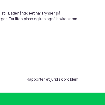
s stil. Badehåndkleet har frynser på
arger. Tar liten plass og kan også brukes som
rekomme feil.
2bc54756-31d2-44ba-88b0-d066feafff27
Rapporter et juridisk problem