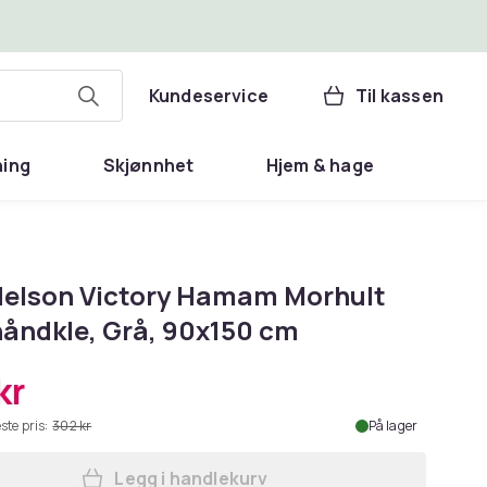
Kundeservice
Til kassen
ning
Skjønnhet
Hjem & hage
Nelson Victory Hamam Morhult
åndkle, Grå, 90x150 cm
kr
ste pris:
302 kr
På lager
Legg i handlekurv