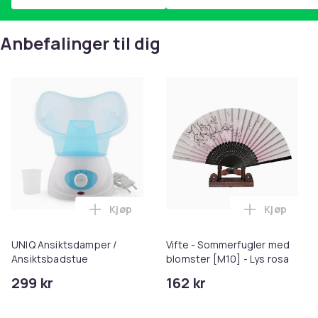
Anbefalinger til dig
Kjøp
Kjøp
Legg UNIQ Ansiktsdamper / Ansiktsbadst
Legg Vifte
UNIQ Ansiktsdamper /
Vifte - Sommerfugler med
Ansiktsbadstue
blomster [M10] - Lys rosa
299 kr
162 kr