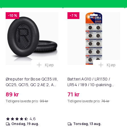
-10 %
-7 %
Kjøp
Kjøp
standsbånd - mage- og kjernetrening, yoga og hjemmegymnast
ART til HDMI-omformer 1080p i handlekurven
Legg Øreputer for Bose QC35 I/II, QC25, 
Legg Batte
Øreputer for Bose QC35 I/II,
Batteri AG10 / LR1130 /
QC25, QC15, QC 2 AE 2, AE
LR54 / 189 / 10-pakning
2i, AE 2w, SoundTrue,
PKcell
89 kr
71 kr
SoundLink Black
Tidligere laveste pris:
99 kr
Tidligere laveste pris:
76 kr
4,6
onsdag, 19 aug.
torsdag, 13 aug.