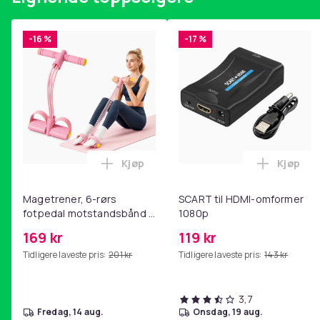
-16 %
-17 %
Kjøp
Kjøp
Legg Magetrener, 6-rørs fotpedal mot
Legg SC
Magetrener, 6-rørs
SCART til HDMI-omformer
fotpedal motstandsbånd -
1080p
mage- og kjernetrening,
169 kr
119 kr
yoga og
Tidligere laveste pris:
201 kr
Tidligere laveste pris:
143 kr
hjemmegymnastikk Pink
3,7
fredag, 14 aug.
onsdag, 19 aug.