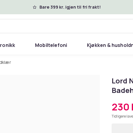
Bare 399 kr. igjen til fri frakt!
tronikk
Mobiltelefoni
Kjøkken & hushold
dklær
Lord 
Badeh
230 
Tidligere lave