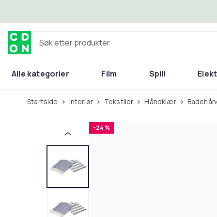
Hopp til hovedinnhold
Søk etter produkter
Alle kategorier
Film
Spill
Elek
Startside
Interiør
Tekstiler
Håndklær
Badehån
-24 %