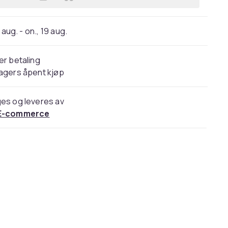
Legg Lord Nelson Victory Hamam Mo
 aug. - on., 19 aug.
er betaling
agers åpent kjøp
es og leveres av
E-commerce