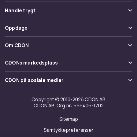
Vanlige spørsmål
Handle trygt
Spor pakke
Betaling
Oppdage
Angre & returner her
Levering
Kategorier
Kontakt oss
Om CDON
Vilkår & policy
Varemerker
Om oss
Tilbakekallinger
CDONs markedsplass
Guider
Kundeanmeldelser
Merchant Help Center
CDON på sosiale medier
Jobbe på CDON
Investor relations
Copyright © 2010-2026 CDON AB
CDON AB, Org.nr: 556406-1702
Tilgjengelighet
Sitemap
Samtykkepreferanser