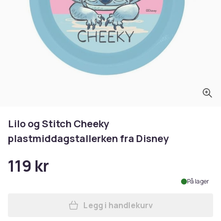
Lilo og Stitch Cheeky
plastmiddagstallerken fra Disney
119 kr
På lager
Legg i handlekurv
Legg Lilo og Stitch Cheeky 