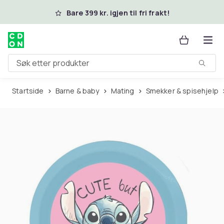
Hopp til hovedinnhold
Bare 399 kr. igjen til fri frakt!
Søk etter produkter
Startside
Barne & baby
Mating
Smekker & spisehjelp