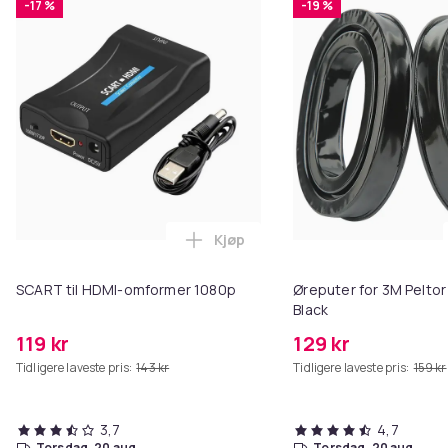
-17 %
-19 %
Kjøp
Legg SCART til HDMI-omformer 1
SCART til HDMI-omformer 1080p
Øreputer for 3M Peltor
Black
119 kr
129 kr
Tidligere laveste pris:
143 kr
Tidligere laveste pris:
159 kr
3,7
4,7
torsdag, 20 aug.
torsdag, 20 aug.