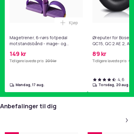
Kjøp
Legg Magetrener, 6-rørs fotp
Magetrener, 6-rørs fotpedal
Øreputer for Bose QC
motstandsbånd - mage- og
QC15, QC 2 AE 2, AE 
kjernetrening, yoga og
SoundTrue, SoundLin
149 kr
89 kr
hjemmegymnastikk Purple
Tidligere laveste pris:
209 kr
Tidligere laveste pris:
99 
4,6
mandag, 17 aug.
torsdag, 20 aug.
Anbefalinger til dig