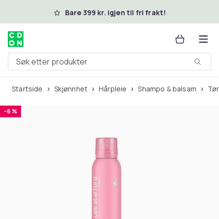
Hopp til hovedinnhold
Bare 399 kr. igjen til fri frakt!
Søk etter produkter
Startside
Skjønnhet
Hårpleie
Shampo & balsam
T
-6 %