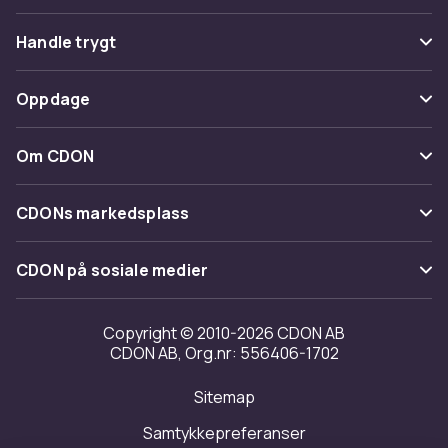
Vanlige spørsmål
Handle trygt
Spor pakke
Betaling
Oppdage
Angre & returner her
Levering
Kategorier
Kontakt oss
Om CDON
Vilkår & policy
Varemerker
Om oss
Tilbakekallinger
CDONs markedsplass
Guider
Kundeanmeldelser
Merchant Help Center
CDON på sosiale medier
Jobbe på CDON
Investor relations
Copyright © 2010-2026 CDON AB
CDON AB, Org.nr: 556406-1702
Tilgjengelighet
Sitemap
Samtykkepreferanser