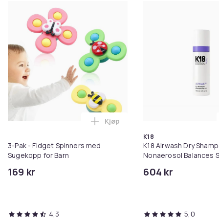
Kjøp
Legg 3-Pak - Fidget Spinners me
K18
3-Pak - Fidget Spinners med
K18 Airwash Dry Sham
Sugekopp for Barn
Nonaerosol Balances S
Controls Excess Oil
169 kr
604 kr
4,3
5,0