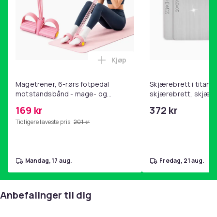
Kjøp
Legg Magetrener, 6-rørs fotp
Magetrener, 6-rørs fotpedal
Skjærebrett i titan, 
motstandsbånd - mage- og
skjærebrett, skjæreb
kjernetrening, yoga og
stål, BPA-fri (2 stk.)
169 kr
372 kr
hjemmegymnastikk Pink
Tidligere laveste pris:
201 kr
mandag, 17 aug.
fredag, 21 aug.
Anbefalinger til dig