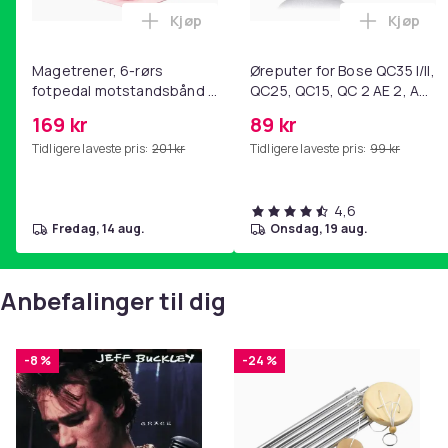
Kjøp
Kjøp
Legg Magetrener, 6-rørs fotpedal mot
Legg Øre
Artikkel nr.
Magetrener, 6-rørs
Produktsikkerhetsinformasjon
Øreputer for Bose QC35 I/II,
fotpedal motstandsbånd -
QC25, QC15, QC 2 AE 2, AE
mage- og kjernetrening,
2i, AE 2w, SoundTrue,
169 kr
89 kr
yoga og
SoundLink Black
Tidligere laveste pris:
201 kr
Tidligere laveste pris:
99 kr
hjemmegymnastikk Pink
4,6
fredag, 14 aug.
onsdag, 19 aug.
Anbefalinger til dig
-8 %
-24 %