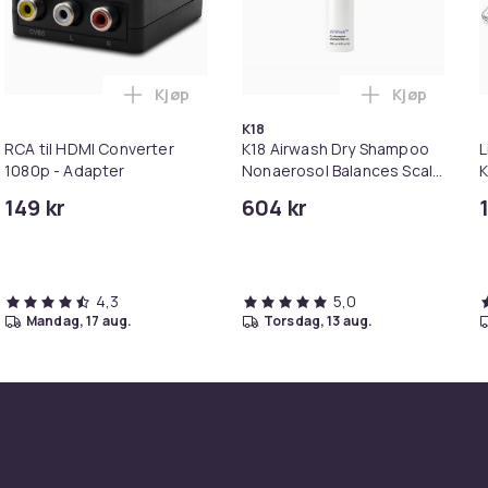
Kjøp
Kjøp
kurven
lokke med 6 metallrør Silver i handlekurven
Legg RCA til HDMI Converter 1080p - Adap
Legg K18 Ai
K18
RCA til HDMI Converter
K18 Airwash Dry Shampoo
L
1080p - Adapter
Nonaerosol Balances Scalp
K
& Controls Excess Oil
M
149 kr
604 kr
i
4,3
5,0
mandag, 17 aug.
torsdag, 13 aug.