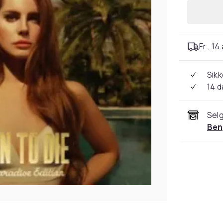
Fr., 14
Sikk
14 d
Selg
Ben