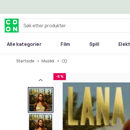
Hopp til hovedinnhold
Søk etter produkter
Alle kategorier
Film
Spill
Elek
Startside
Musikk
CD
-8 %