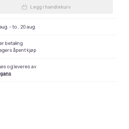
Legg i handlekurv
Legg Lana Del Rey - Born To Die - T
 aug. - to., 20 aug.
er betaling
agers åpent kjøp
es og leveres av
gans