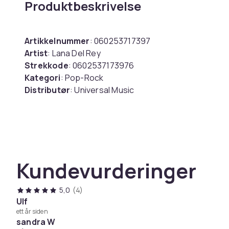
Produktbeskrivelse
Artikkelnummer
: 060253717397
Artist
: Lana Del Rey
Strekkode
: 0602537173976
Kategori
: Pop-Rock
Distributør
: Universal Music
plateselskap
: Bengans
Medium
: CD
Utgivelsesdato
: 2023-01-01
Spor
:
1. Born to Die
Kundevurderinger
2. Off to the Races
3. Blue Jeans
5,0
(4)
4. Video Games
Ulf
5. Diet Mountain Dew
ett år siden
6. National Anthew
sandra W