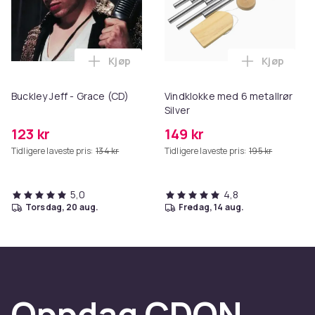
Kjøp
Kjøp
Legg Buckley Jeff - Grace (CD) i handle
Legg Vindk
Buckley Jeff - Grace (CD)
Vindklokke med 6 metallrør
Silver
123 kr
149 kr
Tidligere laveste pris:
134 kr
Tidligere laveste pris:
195 kr
5,0
4,8
torsdag, 20 aug.
fredag, 14 aug.
Oppdag CDON