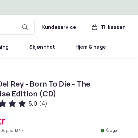
Kundeservice
Til kassen
ning
Skjønnhet
Hjem & hage
el Rey - Born To Die - The
ise Edition (CD)
5,0
(4)
kr
ste pris:
134 kr
På lager