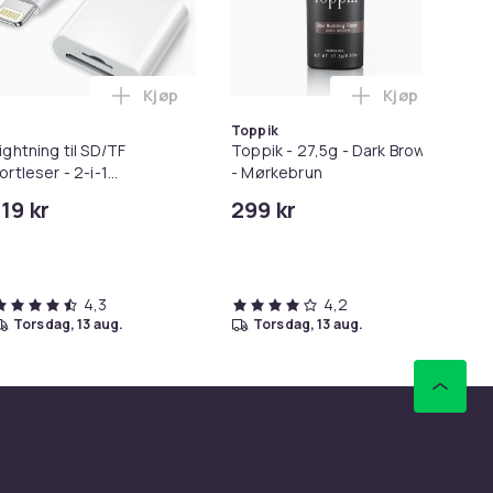
Kjøp
Kjøp
ter i handlekurven
rwash Dry Shampoo Nonaerosol Balances Scalp & Controls Exces
Legg Lightning til SD/TF Kortleser - 2-i-1 M
Legg Toppik -
Toppik
ightning til SD/TF
Toppik - 27,5g - Dark Brown
SC
ortleser - 2-i-1
- Mørkebrun
10
innekortadapter til
119 kr
299 kr
11
Phone/iPad
Tid
4,3
4,2
torsdag, 13 aug.
torsdag, 13 aug.