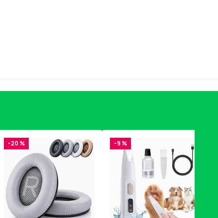
-20 %
-9 %