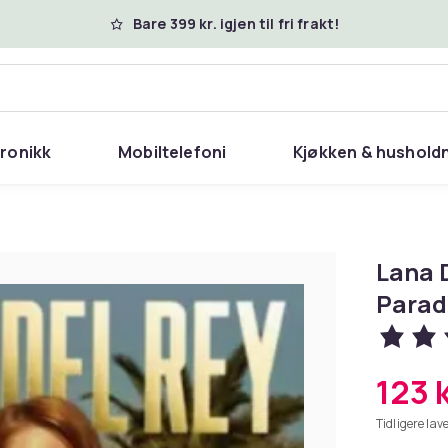
Bare 399 kr. igjen til fri frakt!
tronikk
Mobiltelefoni
Kjøkken & hushold
Lana D
Parad
123 
Tidligere lave