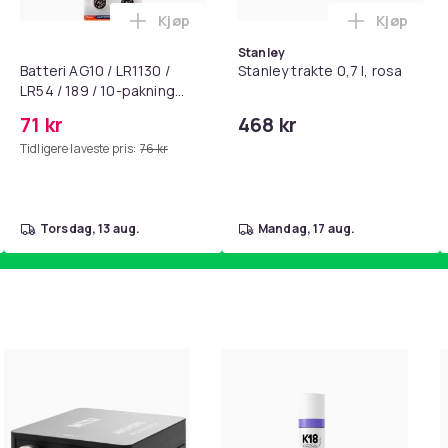
Kjøp
Kjøp
standsbånd - mage- og kjernetrening, yoga og hjemmegymnast
puter for Bose QC35 I/II, QC25, QC15, QC 2 AE 2, AE 2i, AE 2w,
Legg Batteri AG10 / LR1130 / LR54 / 189 
Legg Stanl
0f9d1fca-6e54-45e4-b432-b2da407e0c5e
Stanley
Batteri AG10 / LR1130 /
Stanley trakte 0,7 l, rosa
LR54 / 189 / 10-pakning
PKcell
71 kr
468 kr
Tidligere laveste pris:
76 kr
torsdag, 13 aug.
mandag, 17 aug.