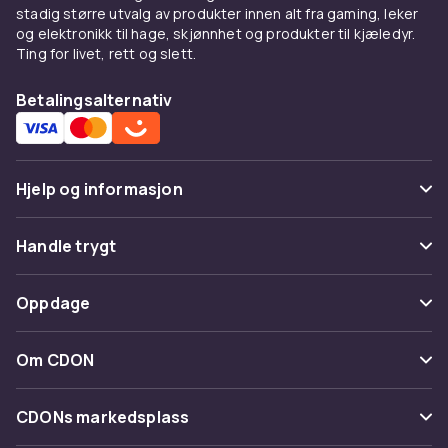
stadig større utvalg av produkter innen alt fra gaming, leker
og elektronikk til hage, skjønnhet og produkter til kjæledyr.
Ting for livet, rett og slett.
Betalingsalternativ
Hjelp og informasjon
Vanlige spørsmål
Handle trygt
Spor pakke
Betaling
Oppdage
Angre & returner her
Levering
Kategorier
Kontakt oss
Om CDON
Vilkår & policy
Varemerker
Om oss
Tilbakekallinger
CDONs markedsplass
Guider