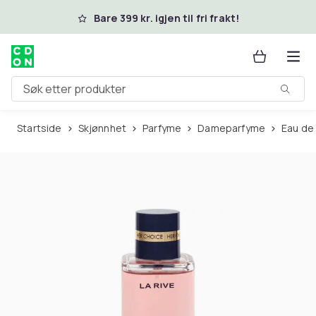
Hopp til hovedinnhold
Bare 399 kr. igjen til fri frakt!
Søk etter produkter
Startside
Skjønnhet
Parfyme
Dameparfyme
Eau de