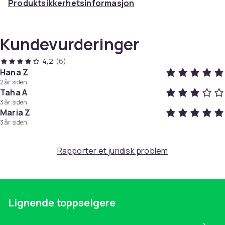
Produktsikkerhetsinformasjon
Kundevurderinger
4,2
(6)
Hana Z
2 år siden
Taha A
3 år siden
Maria Z
3 år siden
Rapporter et juridisk problem
Lignende toppselgere
Pa