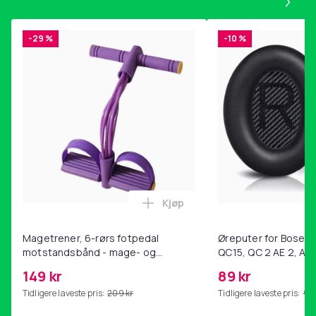
-29 %
-10 %
Kjøp
Legg Magetrener, 6-rørs fotp
Magetrener, 6-rørs fotpedal
Øreputer for Bose QC
motstandsbånd - mage- og
QC15, QC 2 AE 2, AE 
kjernetrening, yoga og
SoundTrue, SoundLin
149 kr
89 kr
hjemmegymnastikk Purple
Tidligere laveste pris:
209 kr
Tidligere laveste pris:
99 