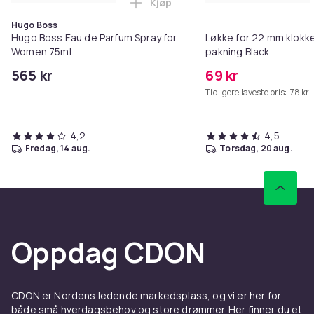
Kjøp
Legg Hugo Boss Eau de Parfum S
Hugo Boss
Hugo Boss Eau de Parfum Spray for
Løkke for 22 mm klokke
Women 75ml
pakning Black
565 kr
69 kr
Tidligere laveste pris:
78 kr
4,2
4,5
fredag, 14 aug.
torsdag, 20 aug.
Oppdag CDON
CDON er Nordens ledende markedsplass, og vi er her for
både små hverdagsbehov og store drømmer. Her finner du et