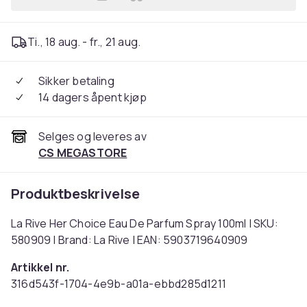
Legg La Rive Her Choice Ea
Ti., 18 aug. - fr., 21 aug.
Sikker betaling
14 dagers åpent kjøp
Selges og leveres av
CS MEGASTORE
Produktbeskrivelse
La Rive Her Choice Eau De Parfum Spray 100ml | SKU:
580909 | Brand: La Rive | EAN: 5903719640909
Artikkel nr.
316d543f-1704-4e9b-a01a-ebbd285d1211