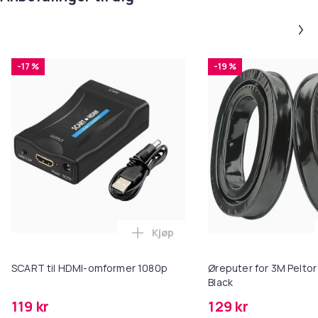
-17 %
-19 %
Kjøp
Legg SCART til HDMI-omformer 1
SCART til HDMI-omformer 1080p
Øreputer for 3M Peltor
Black
119 kr
129 kr