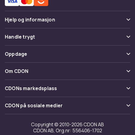
Hjelp og informasjon
Vanlige spørsmål
Handle trygt
Spor pakke
Betaling
Oppdage
Angre & returner her
Levering
Kategorier
Kontakt oss
Om CDON
Vilkår & policy
Varemerker
Om oss
Tilbakekallinger
CDONs markedsplass
Guider
Kundeanmeldelser
Merchant Help Center
CDON på sosiale medier
Jobbe på CDON
Investor relations
Copyright © 2010-2026 CDON AB
CDON AB, Org.nr: 556406-1702
Tilgjengelighet