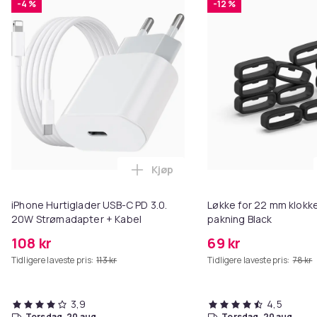
-4 %
-12 %
Kjøp
Legg iPhone Hurtiglader USB-C 
iPhone Hurtiglader USB-C PD 3.0.
Løkke for 22 mm klokke
20W Strømadapter + Kabel
pakning Black
108 kr
69 kr
Tidligere laveste pris:
113 kr
Tidligere laveste pris:
78 kr
3,9
4,5
torsdag, 20 aug.
torsdag, 20 aug.