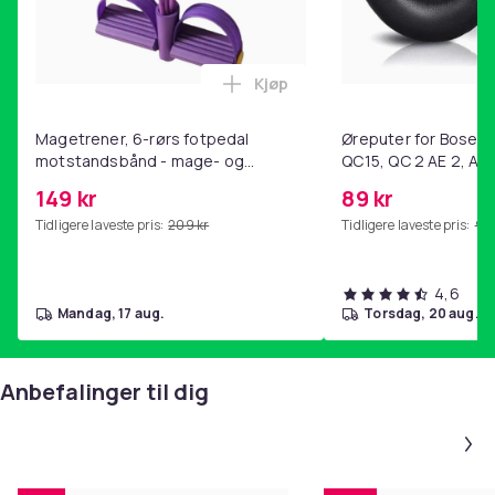
Kjøp
Legg Magetrener, 6-rørs fotp
Magetrener, 6-rørs fotpedal
Øreputer for Bose QC
motstandsbånd - mage- og
QC15, QC 2 AE 2, AE 
kjernetrening, yoga og
SoundTrue, SoundLin
149 kr
89 kr
hjemmegymnastikk Purple
Tidligere laveste pris:
209 kr
Tidligere laveste pris:
99 
4,6
mandag, 17 aug.
torsdag, 20 aug.
Anbefalinger til dig