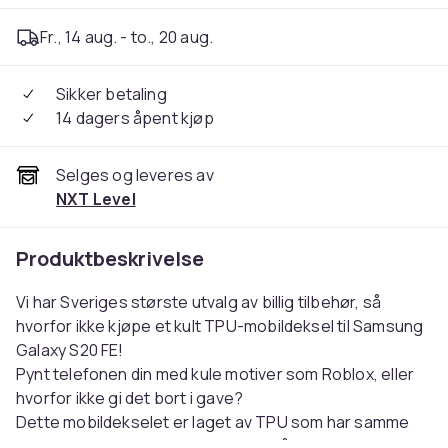
Fr., 14 aug. - to., 20 aug.
Sikker betaling
14 dagers åpent kjøp
Selges og leveres av
NXT Level
Produktbeskrivelse
Vi har Sveriges største utvalg av billig tilbehør, så
hvorfor ikke kjøpe et kult TPU-mobildeksel til Samsung
Galaxy S20 FE!
Pynt telefonen din med kule motiver som Roblox, eller
hvorfor ikke gi det bort i gave?
Dette mobildekselet er laget av TPU som har samme
egenskaper som silikondeksler for å beskytte mot støt