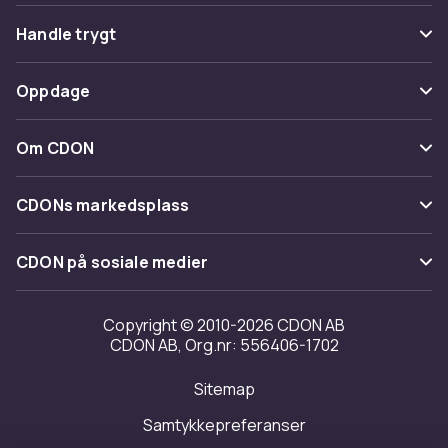
Vanlige spørsmål
Handle trygt
Spor pakke
Betaling
Oppdage
Angre & returner her
Levering
Kategorier
Kontakt oss
Om CDON
Vilkår & policy
Varemerker
Om oss
Tilbakekallinger
CDONs markedsplass
Guider
Kundeanmeldelser
Merchant Help Center
CDON på sosiale medier
Jobbe på CDON
Investor relations
Copyright © 2010-2026 CDON AB
CDON AB, Org.nr: 556406-1702
Tilgjengelighet
Sitemap
Samtykkepreferanser