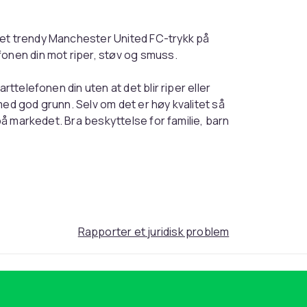
 et trendy Manchester United FC-trykk på
fonen din mot riper, støv og smuss.
rttelefonen din uten at det blir riper eller
med god grunn. Selv om det er høy kvalitet så
 på markedet. Bra beskyttelse for familie, barn
algt Manchester United FC-design som er
g støtter trådløs lading.
nen din fra riper og slitasje på beste måte.
 volumknapper og hjørner, noe som gir
Rapporter et juridisk problem
ta och skydda din telefon från repor och
kombinasjon som er både luksuriøs og
 også utstyrt med romslige tilkoblingsporter.