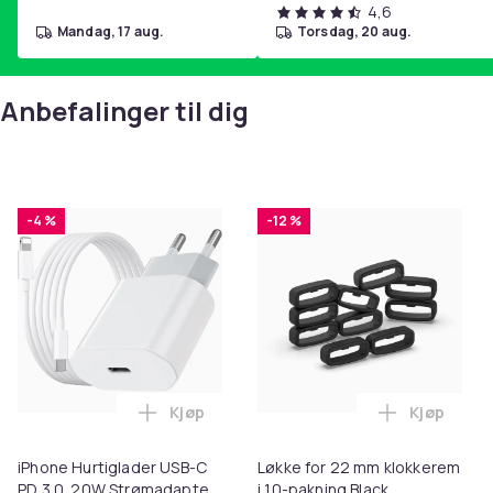
4,6
mandag, 17 aug.
torsdag, 20 aug.
Anbefalinger til dig
-4 %
-12 %
Kjøp
Kjøp
Legg iPhone Hurtiglader USB-C PD 3.0. 
Legg Løkke
iPhone Hurtiglader USB-C
Løkke for 22 mm klokkerem
PD 3.0. 20W Strømadapter
i 10-pakning Black