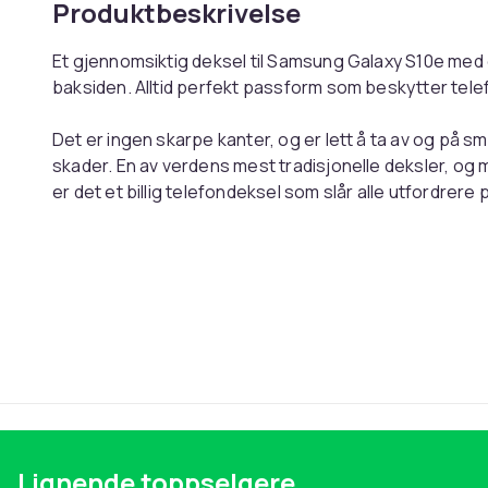
Produktbeskrivelse
Et gjennomsiktig deksel til Samsung Galaxy S10e med
baksiden. Alltid perfekt passform som beskytter tele
Det er ingen skarpe kanter, og er lett å ta av og på sma
skader. En av verdens mest tradisjonelle deksler, og 
er det et billig telefondeksel som slår alle utfordrere
og venner. Passer til Samsung Galaxy S10e. Nøye utv
utviklet av oss på stedet, og er kvalitetssikret.
-Mobildekselet er designet for Samsung Galaxy S10e o
-Mobildekselet er laget for å dekke og beskytte telefo
Dekselet former seg etter hele mobiltelefonen, også
telefonen din full beskyttelse. utformat för att omslu
slitage på bästa sätt.
-Vårt Manchester United FC-deksel har en lett farge
elegant
Lignende toppselgere
-Dekslene våre fungerer med trådløs lading, og det er