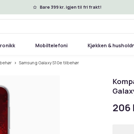
Bare 399 kr. igjen til fri frakt!
tronikk
Mobiltelefoni
Kjøkken & hushold
lbehør
Samsung Galaxy S10e tilbehør
Kompa
Galax
206 