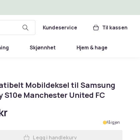
Kundeservice
Til kassen
ning
Skjønnhet
Hjem & hage
tibelt Mobildeksel til Samsung
y S10e Manchester United FC
kr
Få igjen
Legg i handlekurv