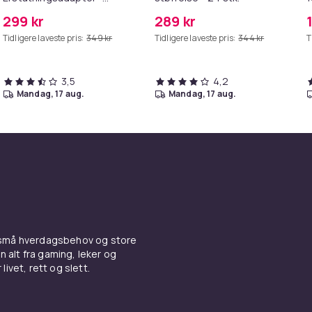
MagSafe Gen 2 - 45W
299 kr
289 kr
Tidligere laveste pris:
349 kr
Tidligere laveste pris:
344 kr
T
3,5
4,2
mandag, 17 aug.
mandag, 17 aug.
 små hverdagsbehov og store
n alt fra gaming, leker og
livet, rett og slett.