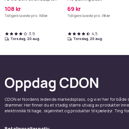
+ Kabel
108 kr
69 kr
Tidligere laveste pris:
113 kr
Tidligere laveste pris:
78 kr
3,9
4,5
torsdag, 20 aug.
torsdag, 20 aug.
Oppdag CDON
CDON er Nordens ledende markedsplass, og vi er her for både
drømmer. Her finner du et stadig større utvalg av produkter inne
elektronikk til hage, skjønnhet og produkter til kjæledyr. Ting for 
Betalingsalternativ