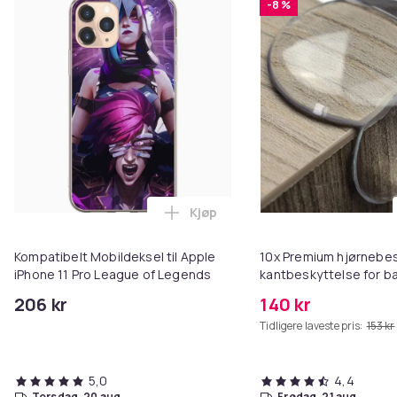
-8 %
Kjøp
Legg Kompatibelt Mobildeksel ti
Kompatibelt Mobildeksel til Apple
10x Premium hjørnebe
iPhone 11 Pro League of Legends
kantbeskyttelse for b
206 kr
140 kr
Tidligere laveste pris:
153 kr
5,0
4,4
torsdag, 20 aug.
fredag, 21 aug.