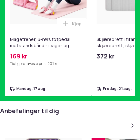
Kjøp
Legg Magetrener, 6-rørs fotp
Magetrener, 6-rørs fotpedal
Skjærebrett i titan, 
motstandsbånd - mage- og
skjærebrett, skjæreb
kjernetrening, yoga og
stål, BPA-fri (2 stk.)
169 kr
372 kr
hjemmegymnastikk Pink
Tidligere laveste pris:
201 kr
mandag, 17 aug.
fredag, 21 aug.
Anbefalinger til dig