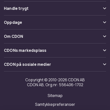
Vanlige spørsmål
Handle trygt
Spor pakke
Betaling
Oppdage
Angre & returner her
Levering
Kategorier
Kontakt oss
Om CDON
Vilkår & policy
Varemerker
Om oss
Tilbakekallinger
CDONs markedsplass
Guider
Kundeanmeldelser
Merchant Help Center
CDON på sosiale medier
Jobbe på CDON
Investor relations
Copyright © 2010-2026 CDON AB
CDON AB, Org.nr: 556406-1702
Tilgjengelighet
Sitemap
Samtykkepreferanser