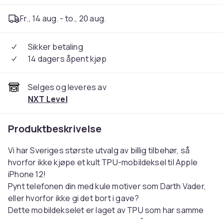
Fr., 14 aug. - to., 20 aug.
Sikker betaling
14 dagers åpent kjøp
Selges og leveres av
NXT Level
Produktbeskrivelse
Vi har Sveriges største utvalg av billig tilbehør, så
hvorfor ikke kjøpe et kult TPU-mobildeksel til Apple
iPhone 12!
Pynt telefonen din med kule motiver som Darth Vader,
eller hvorfor ikke gi det bort i gave?
Dette mobildekselet er laget av TPU som har samme
egenskaper som silikondeksler for å beskytte mot støt