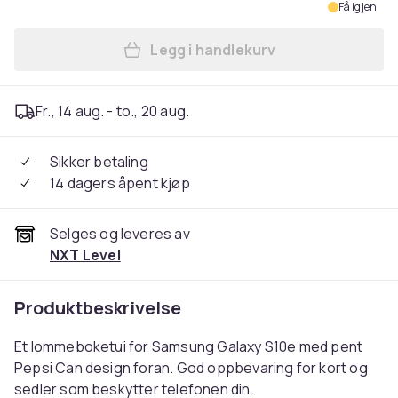
Få igjen
Legg i handlekurv
Legg Kompatibelt Lommeboke
Fr., 14 aug. - to., 20 aug.
Sikker betaling
14 dagers åpent kjøp
Selges og leveres av
NXT Level
Produktbeskrivelse
Et lommeboketui for Samsung Galaxy S10e med pent
Pepsi Can design foran. God oppbevaring for kort og
sedler som beskytter telefonen din.