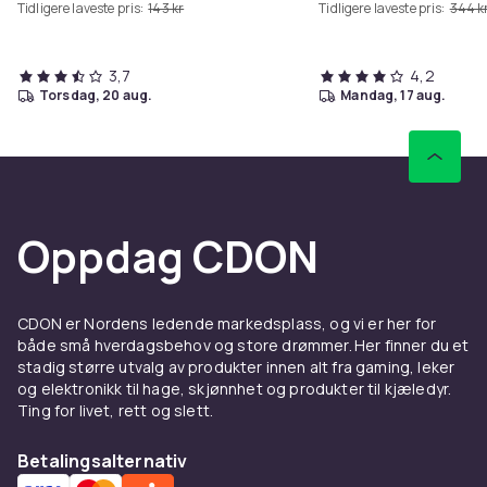
Tidligere laveste pris:
143 kr
Tidligere laveste pris:
344 k
3,7
4,2
torsdag, 20 aug.
mandag, 17 aug.
Oppdag CDON
CDON er Nordens ledende markedsplass, og vi er her for
både små hverdagsbehov og store drømmer. Her finner du et
stadig større utvalg av produkter innen alt fra gaming, leker
og elektronikk til hage, skjønnhet og produkter til kjæledyr.
Ting for livet, rett og slett.
Betalingsalternativ