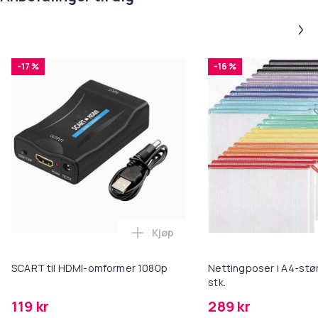
-17 %
-16 %
Kjøp
Legg SCART til HDMI-omformer 1
SCART til HDMI-omformer 1080p
Nettingposer i A4-stør
stk.
119 kr
289 kr