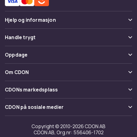
Hjelp og informasjon
Vanlige spørsmål
Handle trygt
Spor pakke
Betaling
Oppdage
Angre & returner her
Levering
Kategorier
Kontakt oss
Om CDON
Vilkår & policy
Varemerker
Om oss
Tilbakekallinger
CDONs markedsplass
Guider
Kundeanmeldelser
Merchant Help Center
CDON på sosiale medier
Jobbe på CDON
Investor relations
Copyright © 2010-2026 CDON AB
CDON AB, Org.nr: 556406-1702
Tilgjengelighet