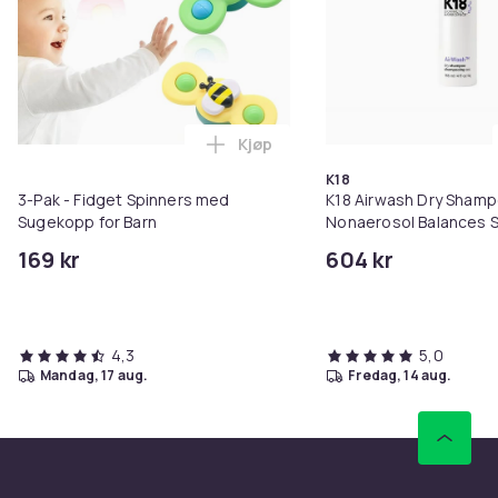
Kjøp
Legg 3-Pak - Fidget Spinners me
K18
3-Pak - Fidget Spinners med
K18 Airwash Dry Sham
Sugekopp for Barn
Nonaerosol Balances S
Controls Excess Oil
169 kr
604 kr
4,3
5,0
mandag, 17 aug.
fredag, 14 aug.