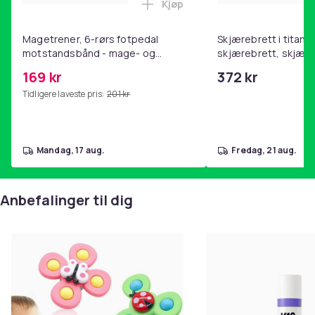
Kjøp
Legg Magetrener, 6-rørs fotp
Magetrener, 6-rørs fotpedal
Skjærebrett i titan, 
motstandsbånd - mage- og
skjærebrett, skjæreb
kjernetrening, yoga og
stål, BPA-fri (2 stk.)
169 kr
372 kr
hjemmegymnastikk Pink
Tidligere laveste pris:
201 kr
mandag, 17 aug.
fredag, 21 aug.
Anbefalinger til dig