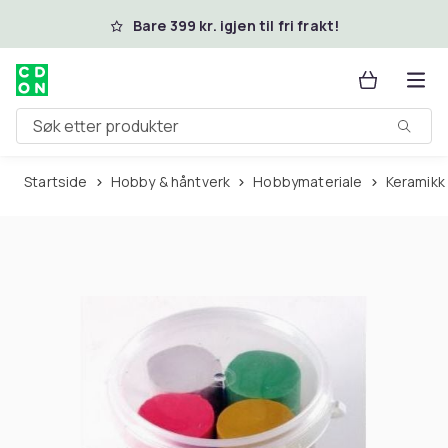
Hopp til hovedinnhold
Bare 399 kr. igjen til fri frakt!
Søk etter produkter
Startside
Hobby & håntverk
Hobbymateriale
Keramikk