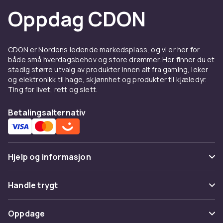
Oppdag CDON
CDON er Nordens ledende markedsplass, og vi er her for
både små hverdagsbehov og store drømmer. Her finner du et
stadig større utvalg av produkter innen alt fra gaming, leker
og elektronikk til hage, skjønnhet og produkter til kjæledyr.
Ting for livet, rett og slett.
Betalingsalternativ
Hjelp og informasjon
Vanlige spørsmål
Handle trygt
Spor pakke
Betaling
Oppdage
Angre & returner her