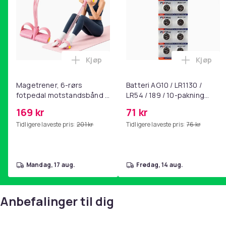
Kjøp
Kjøp
Legg Magetrener, 6-rørs fotpedal mot
Legg Bat
Magetrener, 6-rørs
Batteri AG10 / LR1130 /
fotpedal motstandsbånd -
LR54 / 189 / 10-pakning
mage- og kjernetrening,
PKcell
169 kr
71 kr
yoga og
Tidligere laveste pris:
201 kr
Tidligere laveste pris:
76 kr
hjemmegymnastikk Pink
mandag, 17 aug.
fredag, 14 aug.
Anbefalinger til dig