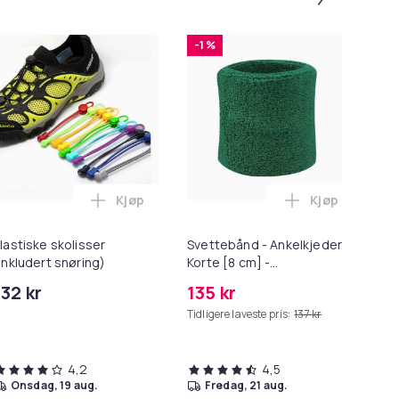
-1 %
-
Kjøp
Kjøp
handlekurven
Slipp å knytte skoene - Svart (2 par) i handlekurven
ke skolisser som ikke trenger knyting Black i handlekurven
Legg Elastiske skolisser (inkludert snøring)
Legg Svettebå
lastiske skolisser
Svettebånd - Ankelkjeder -
Sa
inkludert snøring)
Korte [8 cm] -
sko
Dobbelpakke -
132 kr
135 kr
88
Mørkegrønn
Tidligere laveste pris:
137 kr
Tid
4,2
4,5
onsdag, 19 aug.
fredag, 21 aug.