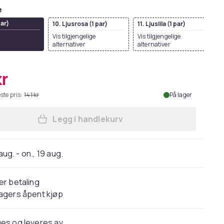
e
par)
10. Ljusrosa (1 par)
11. Ljuslila (1 par)
Vis tilgjengelige
Vis tilgjengelige
alternativer
alternativer
kr
ste pris:
141 kr
På lager
Legg i handlekurv
Legg Knytfri elastiske skolisser - O
 aug. - on., 19 aug.
er betaling
agers åpent kjøp
es og leveres av