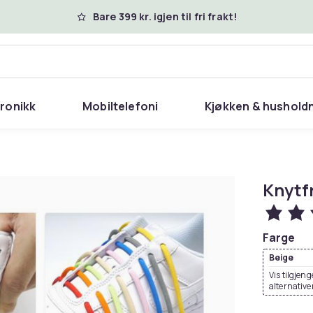
Bare 399 kr. igjen til fri frakt!
tronikk
Mobiltelefoni
Kjøkken & hushold
Knytfr
Farge
Beige
Vis tilgjeng
alternative