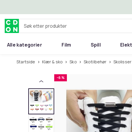
Hopp til hovedinnhold
Søk etter produkter
Alle kategorier
Film
Spill
Elek
Startside
Klær & sko
Sko
Skotilbehør
Skolisser
-6 %