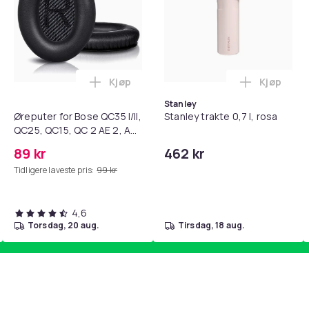
Kjøp
Kjøp
standsbånd - mage- og kjernetrening, yoga og hjemmegymnast
teri AG10 / LR1130 / LR54 / 189 / 10-pakning PKcell i handlekur
Legg Øreputer for Bose QC35 I/II, QC25, 
Legg Stanl
Stanley
Øreputer for Bose QC35 I/II,
Stanley trakte 0,7 l, rosa
QC25, QC15, QC 2 AE 2, AE
2i, AE 2w, SoundTrue,
89 kr
462 kr
SoundLink Black
Tidligere laveste pris:
99 kr
4,6
torsdag, 20 aug.
tirsdag, 18 aug.