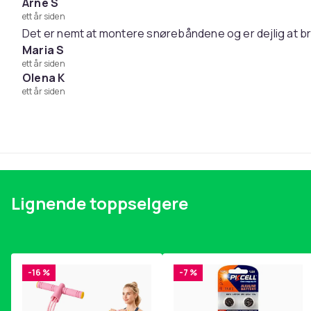
Arne S
ett år siden
Det er nemt at montere snørebåndene og er dejlig at b
Maria S
ett år siden
Olena K
ett år siden
Lignende toppselgere
-16 %
-7 %