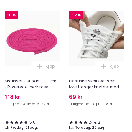
-11 %
-12 %
Kjøp
Kjøp
Legg Skolisser - Runde [100 cm] - Roser
Legg Elast
Skolisser - Runde [100 cm]
Elastiske skolisser som
- Roserøde mørk rosa
ikke trenger knytes, med
lås 1 par White
118 kr
69 kr
Tidligere laveste pris:
132 kr
Tidligere laveste pris:
78 kr
5,0
4,2
fredag, 21 aug.
torsdag, 20 aug.