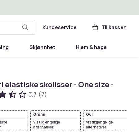
Kundeservice
Til kassen
ning
Skjønnhet
Hjem & hage
i elastiske skolisser - One size -
3,7
(7)
Grønn
Gul
elige
Vis tilgjengelige
Vis tilgjengelige
r
alternativer
alternativer