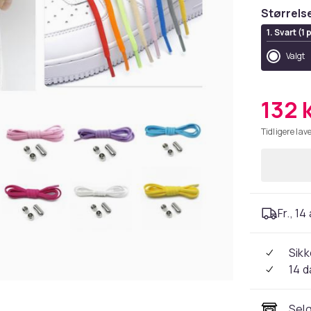
Størrels
1. Svart (1 
Valgt
132 
Tidligere lave
Fr., 14
Sikk
14 d
Selg