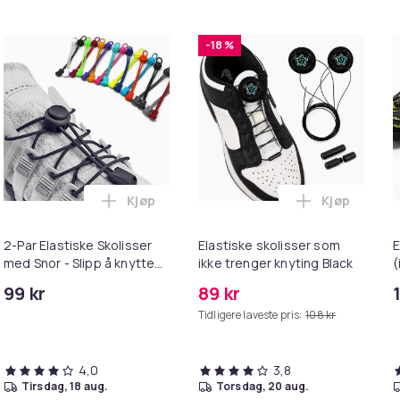
-18 %
Kjøp
Kjøp
øde mørk rosa i handlekurven
iske skolisser som ikke trenger knytes, med lås 1 par White i 
Legg 2-Par Elastiske Skolisser med Snor - 
Legg Elastis
2-Par Elastiske Skolisser
Elastiske skolisser som
E
med Snor - Slipp å knytte
ikke trenger knyting Black
(
skoene - Svart (2 par)
99 kr
89 kr
Tidligere laveste pris:
108 kr
4,0
3,8
tirsdag, 18 aug.
torsdag, 20 aug.