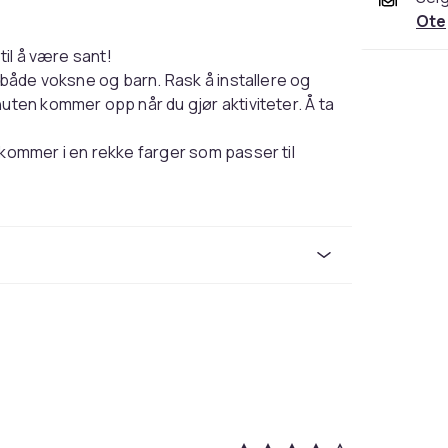
Ote
 til å være sant!
r både voksne og barn. Rask å installere og
nuten kommer opp når du gjør aktiviteter. Å ta
!
 kommer i en rekke farger som passer til
Svart
1. Svart (1 par)
ceeff456-b037-40e4-8bbc-de5a845eed1c