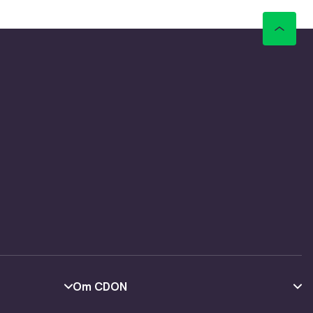
Om CDON
Om oss