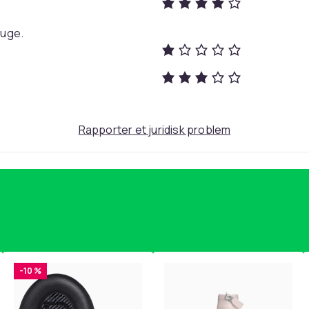
ruge.
Rapporter et juridisk problem
-10 %