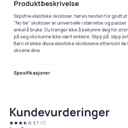
Produktbeskrivelse
Slipsfrie elastiske skolisser, høres nesten for godt ut
"No tie" skolisser er universelle i størrelse og passe
enkel å bruke. Du trenger ikke å bekymre deg for at k
på seg sko kunne ikke vært enklere. Slipp på, slipp av
Barn vil elske disse elastiske skolissene ettersom de
skoene dine.
Farge
Spesifikasjoner
Størrelse
Artikkel nr.
Produktsikkerhetsinformasjon
Kundevurderinger
3,7
(7)