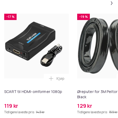
-17 %
-19 %
Kjøp
Legg SCART til HDMI-omformer 1
SCART til HDMI-omformer 1080p
Øreputer for 3M Peltor
Black
119 kr
129 kr
Tidligere laveste pris:
143 kr
Tidligere laveste pris:
159 kr