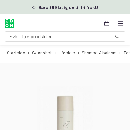
Hopp til hovedinnhold
Bare 399 kr. igjen til fri frakt!
Søk etter produkter
Startside
Skjønnhet
Hårpleie
Shampo & balsam
T