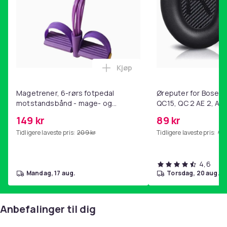
Kjøp
Legg Magetrener, 6-rørs fotp
Magetrener, 6-rørs fotpedal
Øreputer for Bose QC
motstandsbånd - mage- og
QC15, QC 2 AE 2, AE 
kjernetrening, yoga og
SoundTrue, SoundLin
149 kr
89 kr
hjemmegymnastikk Purple
Tidligere laveste pris:
209 kr
Tidligere laveste pris:
99 
4,6
mandag, 17 aug.
torsdag, 20 aug.
Anbefalinger til dig