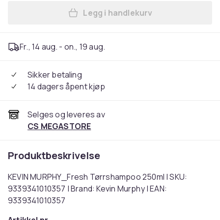
Legg i handlekurv
Legg KEVIN MURPHY_Fresh 
Fr., 14 aug. - on., 19 aug.
Sikker betaling
14 dagers åpent kjøp
Selges og leveres av
CS MEGASTORE
Produktbeskrivelse
KEVIN MURPHY_Fresh Tørrshampoo 250ml | SKU:
9339341010357 | Brand: Kevin Murphy | EAN:
9339341010357