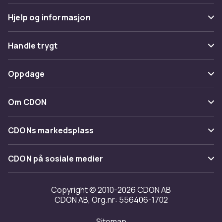
Hjelp og informasjon
Vanlige spørsmål
Handle trygt
Spor pakke
Betaling
Oppdage
Angre & returner her
Levering
Kategorier
Kontakt oss
Om CDON
Vilkår & policy
Varemerker
Om oss
Tilbakekallinger
CDONs markedsplass
Guider
Kundeanmeldelser
Merchant Help Center
CDON på sosiale medier
Jobbe på CDON
Investor relations
Copyright © 2010-2026 CDON AB
CDON AB, Org.nr: 556406-1702
Tilgjengelighet
Sitemap