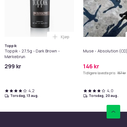
Kjøp
Legg Toppik - 27,5g - Dark Brow
Toppik
Toppik - 27,5g - Dark Brown -
Muse - Absolution (CD
Mørkebrun
299 kr
146 kr
Tidligere laveste pris:
157 kr
4,2
4,0
torsdag, 13 aug.
torsdag, 20 aug.