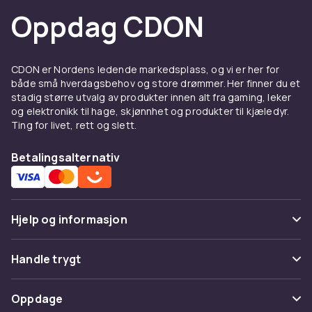
Oppdag CDON
CDON er Nordens ledende markedsplass, og vi er her for
både små hverdagsbehov og store drømmer. Her finner du et
stadig større utvalg av produkter innen alt fra gaming, leker
og elektronikk til hage, skjønnhet og produkter til kjæledyr.
Ting for livet, rett og slett.
Betalingsalternativ
Hjelp og informasjon
Vanlige spørsmål
Handle trygt
Spor pakke
Betaling
Oppdage
Angre & returner her