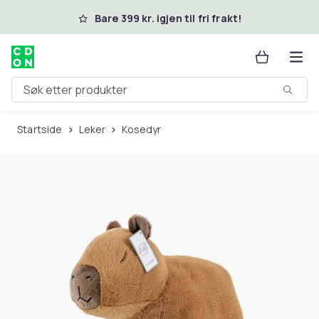
Hopp til hovedinnhold
Bare 399 kr. igjen til fri frakt!
Søk etter produkter
Startside
Leker
Kosedyr