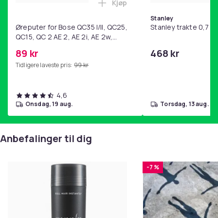
Kjøp
Legg Øreputer for Bose QC35 I/
Stanley
Øreputer for Bose QC35 I/II, QC25,
Stanley trakte 0,7 l,
QC15, QC 2 AE 2, AE 2i, AE 2w,
SoundTrue, SoundLink Black
89 kr
468 kr
Tidligere laveste pris:
99 kr
4,6
onsdag, 19 aug.
torsdag, 13 aug.
Anbefalinger til dig
-7 %