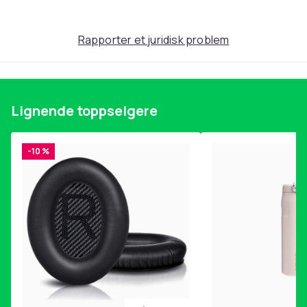
Rapporter et juridisk problem
Lignende toppselgere
-10 %