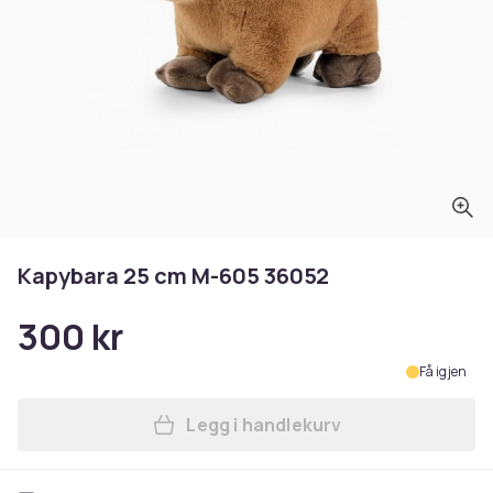
Kapybara 25 cm M-605 36052
300 kr
Få igjen
Legg i handlekurv
Legg Kapybara 25 cm M-605