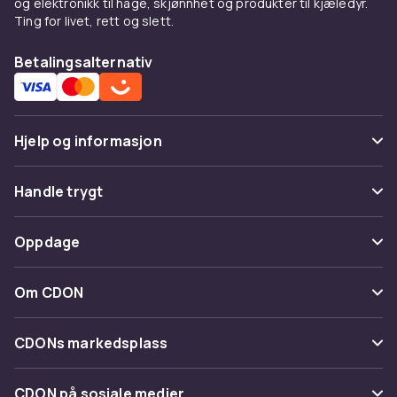
og elektronikk til hage, skjønnhet og produkter til kjæledyr.
Ting for livet, rett og slett.
Betalingsalternativ
Hjelp og informasjon
Vanlige spørsmål
Handle trygt
Spor pakke
Betaling
Oppdage
Angre & returner her
Levering
Kategorier
Kontakt oss
Om CDON
Vilkår & policy
Varemerker
Om oss
Tilbakekallinger
CDONs markedsplass
Guider
Kundeanmeldelser
Merchant Help Center
CDON på sosiale medier