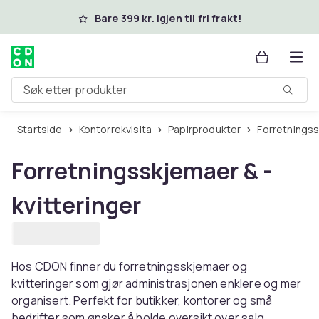
Hopp til hovedinnhold
Bare 399 kr. igjen til fri frakt!
Søk etter produkter
Startside
Kontorrekvisita
Papirprodukter
Forretnings
Forretningsskjemaer & -
kvitteringer
Hos CDON finner du forretningsskjemaer og
kvitteringer som gjør administrasjonen enklere og mer
organisert. Perfekt for butikker, kontorer og små
bedrifter som ønsker å holde oversikt over salg,