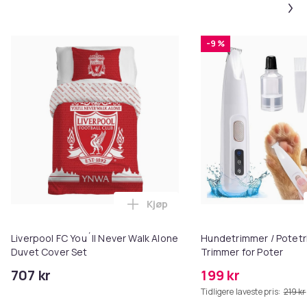
-9 %
Kjøp
Legg Liverpool FC You´ll Never 
Liverpool FC You´ll Never Walk Alone
Hundetrimmer / Potetr
Duvet Cover Set
Trimmer for Poter
707 kr
199 kr
Tidligere laveste pris:
219 kr