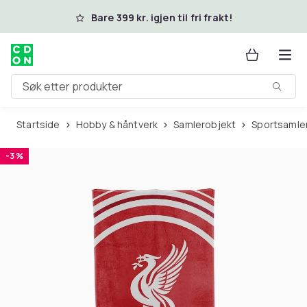
Hopp til hovedinnhold
Bare 399 kr. igjen til fri frakt!
Søk etter produkter
Startside
Hobby & håntverk
Samlerobjekt
Sportsamle
-3 %