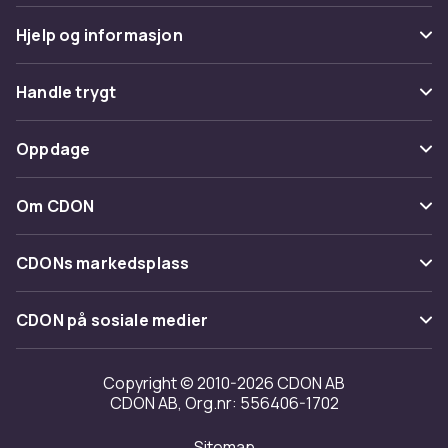
Hjelp og informasjon
Vanlige spørsmål
Handle trygt
Spor pakke
Betaling
Oppdage
Angre & returner her
Levering
Kategorier
Kontakt oss
Om CDON
Vilkår & policy
Varemerker
Om oss
Tilbakekallinger
CDONs markedsplass
Guider
Kundeanmeldelser
Merchant Help Center
CDON på sosiale medier
Jobbe på CDON
Investor relations
Copyright © 2010-2026 CDON AB
CDON AB, Org.nr: 556406-1702
Tilgjengelighet
Sitemap