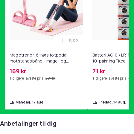
Kjøp
Legg Magetrener, 6-rørs fotp
Magetrener, 6-rørs fotpedal
Batteri AG10 / LR1130
motstandsbånd - mage- og
10-pakning PKcell
kjernetrening, yoga og
169 kr
71 kr
hjemmegymnastikk Pink
Tidligere laveste pris:
201 kr
Tidligere laveste pris:
76 
mandag, 17 aug.
fredag, 14 aug.
Anbefalinger til dig