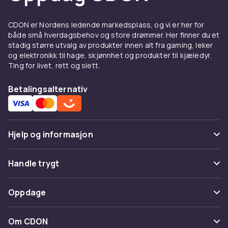
B2 Powerslave 07:12
CDON er Nordens ledende markedsplass, og vi er her for
både små hverdagsbehov og store drømmer. Her finner du et
B3 Rime Of The Ancient Mariner 13:45
stadig større utvalg av produkter innen alt fra gaming, leker
og elektronikk til hage, skjønnhet og produkter til kjæledyr.
Enheter i emballasje
: 1
Ting for livet, rett og slett.
Artikkel nr.
Betalingsalternativ
5ea9a0dc-4f3f-42c2-a153-1bc0b6299cbe
Produktsikkerhetsinformasjon
Hjelp og informasjon
Vanlige spørsmål
Handle trygt
Spor pakke
Betaling
Oppdage
Angre & returner her
Levering
Kategorier
Kontakt oss
Om CDON