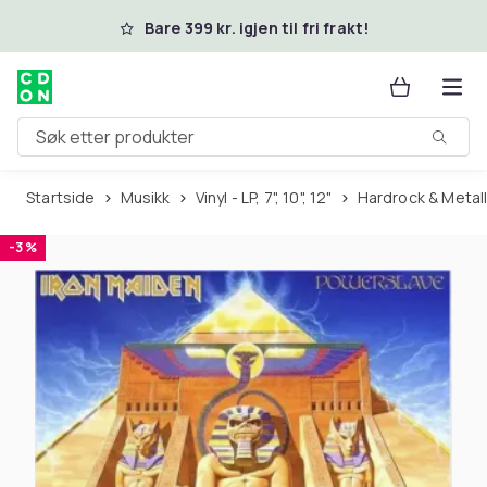
Hopp til hovedinnhold
Bare 399 kr. igjen til fri frakt!
Søk etter produkter
Startside
Musikk
Vinyl - LP, 7", 10", 12"
Hardrock & Metal
-3 %