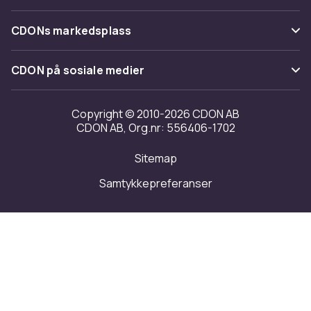
Vilkår & policy
Varemerker
Om oss
Tilbakekallinger
CDONs markedsplass
Guider
Kundeanmeldelser
Merchant Help Center
CDON på sosiale medier
Jobbe på CDON
Investor relations
Copyright © 2010-2026 CDON AB
CDON AB, Org.nr: 556406-1702
Tilgjengelighet
Sitemap
Samtykkepreferanser