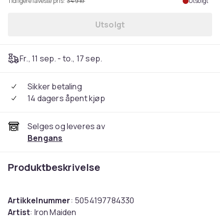
Tidligere laveste pris:
349 kr
Utsolgt
Utsolgt
Fr., 11 sep. - to., 17 sep.
Sikker betaling
14 dagers åpent kjøp
Selges og leveres av
Bengans
Produktbeskrivelse
Artikkelnummer
: 5054197784330
Artist
: Iron Maiden