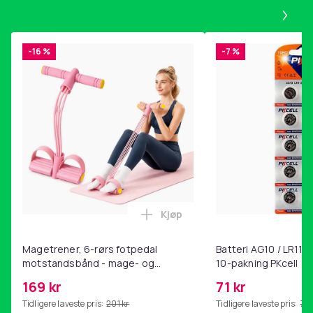
Pa
-16 %
-7 %
Kjøp
Legg Magetrener, 6-rørs fotp
Magetrener, 6-rørs fotpedal
Batteri AG10 / LR1130
motstandsbånd - mage- og
10-pakning PKcell
kjernetrening, yoga og
169 kr
71 kr
hjemmegymnastikk Pink
Tidligere laveste pris:
201 kr
Tidligere laveste pris:
76 