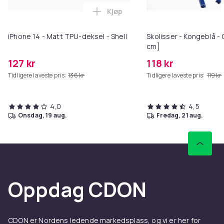
Kjøp
Legg iPhone 14 - Matt TPU-deksel
iPhone 14 - Matt TPU-deksel - Shell
Skolisser - Kongeblå - 
cm]
127 kr
118 kr
Tidligere laveste pris:
136 kr
Tidligere laveste pris:
119 kr
4,0
4,5
onsdag, 19 aug.
fredag, 21 aug.
Oppdag CDON
CDON er Nordens ledende markedsplass, og vi er her for