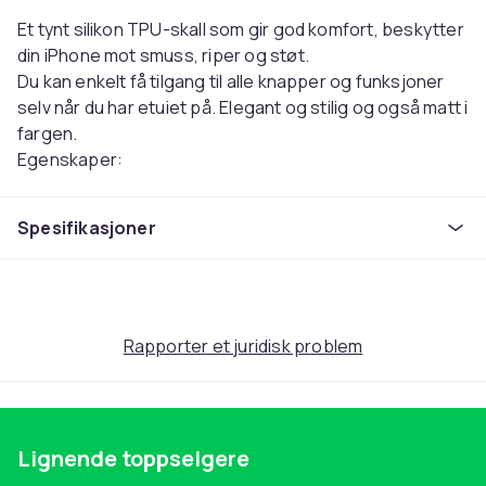
Et tynt silikon TPU-skall som gir god komfort, beskytter
din iPhone mot smuss, riper og støt.
Du kan enkelt få tilgang til alle knapper og funksjoner
selv når du har etuiet på. Elegant og stilig og også matt i
fargen.
Egenskaper:
- Svettebestandig
- Anti smuss
Spesifikasjoner
- Anti fingeravtrykk
Farge: Velg fra listen.
Passer til: iPhone14 Plus
Farge
Rapporter et juridisk problem
Vinrød
Artikkel nr.
882f38e3-fb14-4854-9792-a53d094a3aed
Lignende toppselgere
Produktsikkerhetsinformasjon