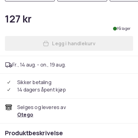
127 kr
På lager
Legg i handlekurv
Legg iPhone 14 Plus - Matt 
Fr., 14 aug. - on., 19 aug.
Sikker betaling
14 dagers åpent kjøp
Selges og leveres av
Otego
Produktbeskrivelse