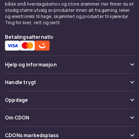
både små hverdagsbehov og store drømmer. Her finner du et
stadig større utvalg av produkter innen alt fra gaming, leker
og elektronikk til hage, skjønnhet og produkter til kjæledyr.
Ting for livet, rett og slett.
Betalingsalternativ
Hjelp og informasjon
Vanlige spørsmål
Handle trygt
Spor pakke
Betaling
Oppdage
Angre & returner her
Levering
Kategorier
Kontakt oss
Om CDON
Vilkår & policy
Varemerker
Om oss
Tilbakekallinger
CDONs markedsplass