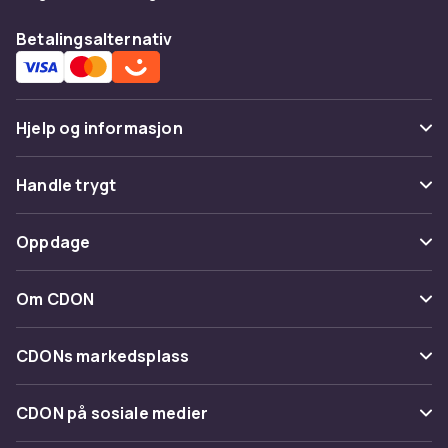
Betalingsalternativ
Hjelp og informasjon
Vanlige spørsmål
Handle trygt
Spor pakke
Betaling
Oppdage
Angre & returner her
Levering
Kategorier
Kontakt oss
Om CDON
Vilkår & policy
Varemerker
Om oss
Tilbakekallinger
CDONs markedsplass
Guider
Kundeanmeldelser
Merchant Help Center
CDON på sosiale medier
Jobbe på CDON