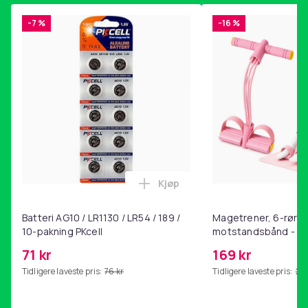
-7 %
-16 %
Kjøp
Legg Batteri AG10 / LR1130 / L
Batteri AG10 / LR1130 / LR54 / 189 /
Magetrener, 6-rørs 
10-pakning PKcell
motstandsbånd - m
kjernetrening, yoga
71 kr
169 kr
hjemmegymnastikk P
Tidligere laveste pris:
76 kr
Tidligere laveste pris:
201