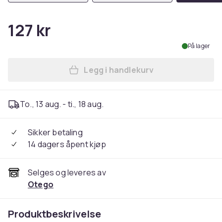
127 kr
På lager
Legg i handlekurv
Legg iPhone 14 Plus - Matt 
To., 13 aug. - ti., 18 aug.
Sikker betaling
14 dagers åpent kjøp
Selges og leveres av
Otego
Produktbeskrivelse