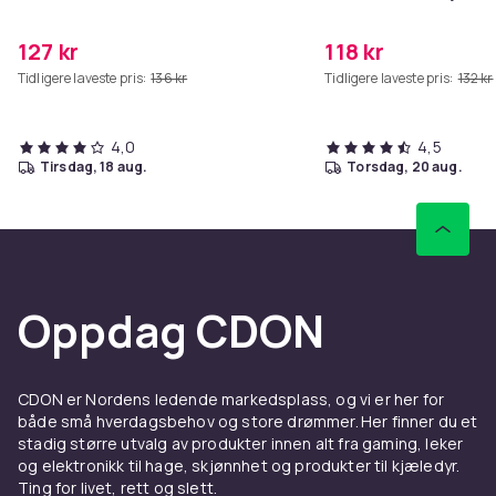
127 kr
118 kr
Tidligere laveste pris:
136 kr
Tidligere laveste pris:
132 kr
4,0
4,5
tirsdag, 18 aug.
torsdag, 20 aug.
Oppdag CDON
CDON er Nordens ledende markedsplass, og vi er her for
både små hverdagsbehov og store drømmer. Her finner du et
stadig større utvalg av produkter innen alt fra gaming, leker
og elektronikk til hage, skjønnhet og produkter til kjæledyr.
Ting for livet, rett og slett.