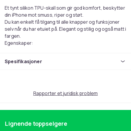
Et tynt silikon TPU-skall som gir god komfort, beskytter
din iPhone mot smuss, riper og støt.
Du kan enkelt få tilgang til alle knapper og funksjoner
selv når du har etuiet på. Elegant og stilig og også matt i
fargen.
Egenskaper:
- Svettebestandig
- Anti smuss
Spesifikasjoner
- Anti fingeravtrykk
Farge: Velg fra listen.
Passer til: iPhone14 Plus
Farge
Rapporter et juridisk problem
Frostat
Artikkel nr.
00adfc13-4a5c-42bb-b56e-a6db22a7e2dd
Lignende toppselgere
Produktsikkerhetsinformasjon