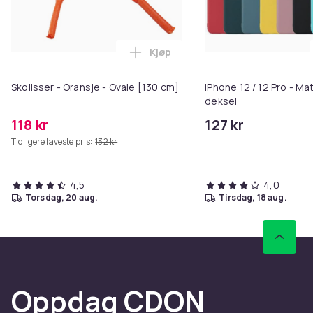
Kjøp
Legg Skolisser - Oransje - Ovale
Skolisser - Oransje - Ovale [130 cm]
iPhone 12 / 12 Pro - Ma
deksel
118 kr
127 kr
Tidligere laveste pris:
132 kr
4,5
4,0
torsdag, 20 aug.
tirsdag, 18 aug.
Oppdag CDON