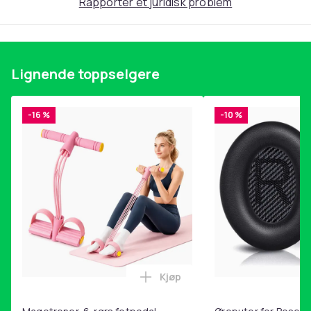
Rapporter et juridisk problem
Lignende toppselgere
-16 %
-10 %
Kjøp
Legg Magetrener, 6-rørs fotp