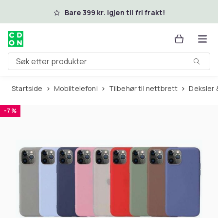
Hopp til hovedinnhold
Bare 399 kr. igjen til fri frakt!
Søk etter produkter
Startside
Mobiltelefoni
Tilbehør til nettbrett
Deksler
-7 %