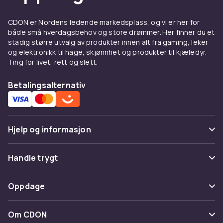
CDON er Nordens ledende markedsplass, og vi er her for
både små hverdagsbehov og store drømmer. Her finner du et
stadig større utvalg av produkter innen alt fra gaming, leker
og elektronikk til hage, skjønnhet og produkter til kjæledyr.
Ting for livet, rett og slett.
Betalingsalternativ
Hjelp og informasjon
Vanlige spørsmål
Handle trygt
Spor pakke
Betaling
Oppdage
Angre & returner her
Levering
Kategorier
Kontakt oss
Om CDON
Vilkår & policy