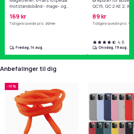
Magetrener, 6-rørs fotpedal
Øreputer for Bose QC
motstandsbånd - mage- og
QC15, QC 2 AE 2, AE 
kjernetrening, yoga og
SoundTrue, SoundLin
169 kr
89 kr
hjemmegymnastikk Pink
Tidligere laveste pris:
201 kr
Tidligere laveste pris:
99 
4,6
fredag, 14 aug.
onsdag, 19 aug.
Anbefalinger til dig
-11 %