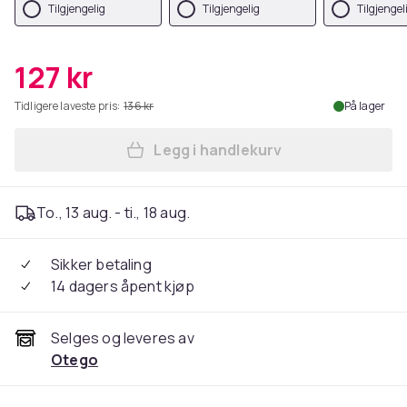
Tilgjengelig
Tilgjengelig
Tilgjengel
127 kr
Tidligere laveste pris:
136 kr
På lager
Legg i handlekurv
Legg iPhone 14 - Matt TPU-d
To., 13 aug. - ti., 18 aug.
Sikker betaling
14 dagers åpent kjøp
Selges og leveres av
Otego