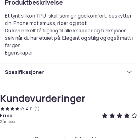
Produktbeskrivelse
Et tynt silikon TPU-skall som gir god komfort, beskytter
din iPhone mot smuss, riper og støt.
Du kan enkelt få tilgang til alle knapper og funksjoner
selv når du har etuiet på. Elegant og stilig og også matt i
fargen.
Egenskaper:
- Svettebestandig
- Anti smuss
Spesifikasjoner
- Anti fingeravtrykk
Farge: Velg fra listen.
Passer til: iPhone 14
Kundevurderinger
Farge
4,0
(1)
turkis
Frida
Artikkel nr.
2 år siden
fc49930f-bf97-4efc-aaa1-7c8ccb0fe38c
Produktsikkerhetsinformasjon