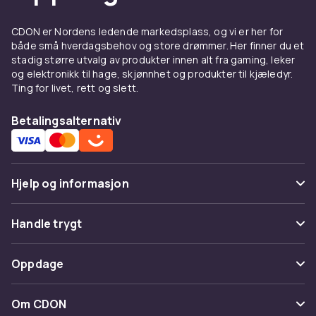
CDON er Nordens ledende markedsplass, og vi er her for
både små hverdagsbehov og store drømmer. Her finner du et
stadig større utvalg av produkter innen alt fra gaming, leker
og elektronikk til hage, skjønnhet og produkter til kjæledyr.
Ting for livet, rett og slett.
Betalingsalternativ
Hjelp og informasjon
Vanlige spørsmål
Handle trygt
Spor pakke
Betaling
Oppdage
Angre & returner her
Levering
Kategorier
Kontakt oss
Om CDON
Vilkår & policy