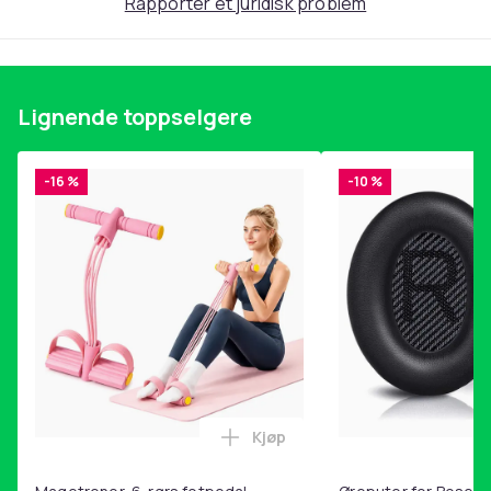
Rapporter et juridisk problem
Lignende toppselgere
-16 %
-10 %
Kjøp
Legg Magetrener, 6-rørs fotp