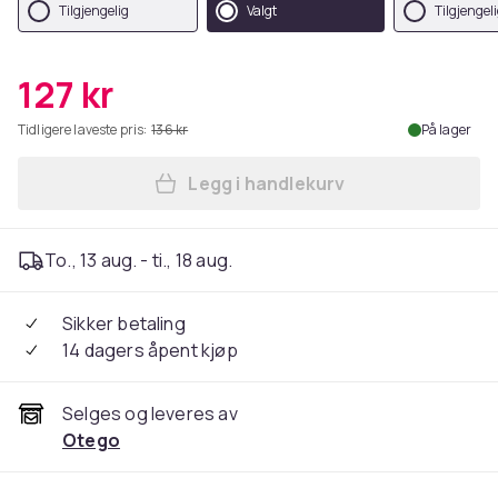
Tilgjengelig
Valgt
Tilgjengel
127 kr
Tidligere laveste pris:
136 kr
På lager
Legg i handlekurv
Legg iPhone 14 - Matt TPU-d
To., 13 aug. - ti., 18 aug.
Sikker betaling
14 dagers åpent kjøp
Selges og leveres av
Otego