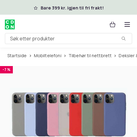
Hopp til hovedinnhold
Bare 399 kr. igjen til fri frakt!
Søk etter produkter
Startside
Mobiltelefoni
Tilbehør til nettbrett
Deksler
-7 %