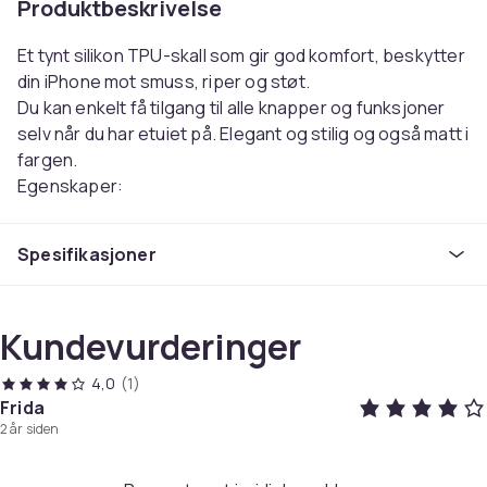
Produktbeskrivelse
Et tynt silikon TPU-skall som gir god komfort, beskytter
din iPhone mot smuss, riper og støt.
Du kan enkelt få tilgang til alle knapper og funksjoner
selv når du har etuiet på. Elegant og stilig og også matt i
fargen.
Egenskaper:
- Svettebestandig
- Anti smuss
Spesifikasjoner
- Anti fingeravtrykk
Farge: Velg fra listen.
Passer til: iPhone 14
Kundevurderinger
Farge
4,0
(1)
Azure
Frida
Artikkel nr.
2 år siden
c007299e-acd6-4830-9f90-69a509cd3038
Produktsikkerhetsinformasjon