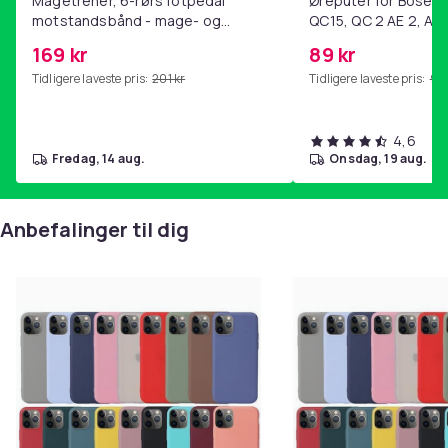
Magetrener, 6-rørs fotpedal
Øreputer for Bose QC
motstandsbånd - mage- og
QC15, QC 2 AE 2, AE 
kjernetrening, yoga og
SoundTrue, SoundLin
169 kr
89 kr
hjemmegymnastikk Pink
Tidligere laveste pris:
201 kr
Tidligere laveste pris:
99 
4,6
fredag, 14 aug.
onsdag, 19 aug.
Anbefalinger til dig