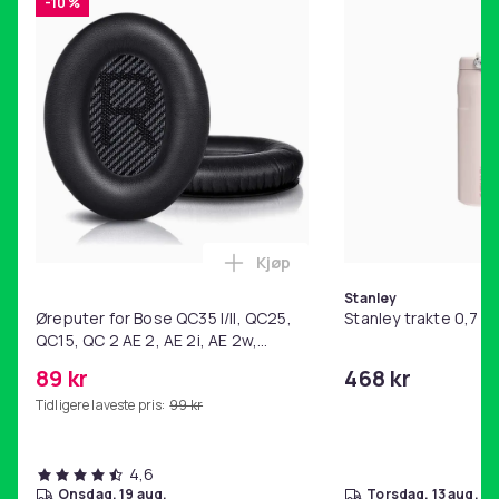
-10 %
Kjøp
Legg Øreputer for Bose QC35 I/
Stanley
Øreputer for Bose QC35 I/II, QC25,
Stanley trakte 0,7 l,
QC15, QC 2 AE 2, AE 2i, AE 2w,
SoundTrue, SoundLink Black
89 kr
468 kr
Tidligere laveste pris:
99 kr
4,6
onsdag, 19 aug.
torsdag, 13 aug.