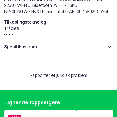
2230 - Wi-Fi 5, Bluetooth, Wi-Fi 7 | SKU:
BE200.NGWG.NVX | Brand: Intel | EAN: 0675902056266
Tilkoblingsteknologi
Trådløs
Vekt
3.07
Spesifikasjoner
Artikkel nr.
e53f1839-ba8c-468e-ab65-137a6e7b23c5
Produktsikkerhetsinformasjon
Rapporter et juridisk problem
Lignende toppselgere