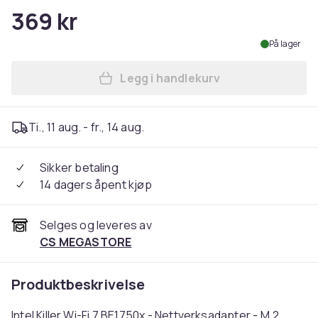
369 kr
På lager
Legg i handlekurv
Legg Intel Killer Wi-Fi 7 BE1
Ti., 11 aug. - fr., 14 aug.
Sikker betaling
14 dagers åpent kjøp
Selges og leveres av
CS MEGASTORE
Produktbeskrivelse
Intel Killer Wi-Fi 7 BE1750x - Nettverksadapter - M.2