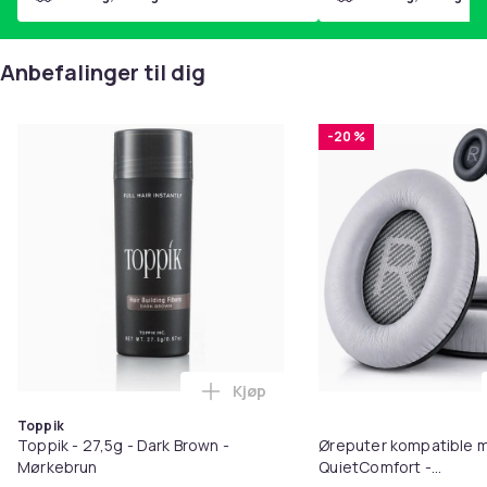
Anbefalinger til dig
-20 %
Kjøp
Legg Toppik - 27,5g - Dark Brow
Toppik
Toppik - 27,5g - Dark Brown -
Øreputer kompatible 
Mørkebrun
QuietComfort -