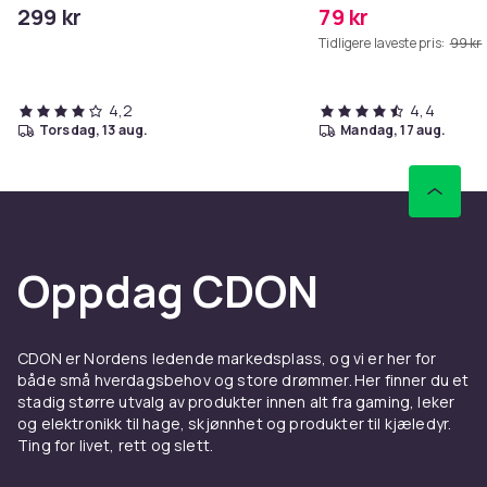
QC35/QC25/QC15/AE2 
299 kr
79 kr
Tidligere laveste pris:
99 kr
4,2
4,4
torsdag, 13 aug.
mandag, 17 aug.
Oppdag CDON
CDON er Nordens ledende markedsplass, og vi er her for
både små hverdagsbehov og store drømmer. Her finner du et
stadig større utvalg av produkter innen alt fra gaming, leker
og elektronikk til hage, skjønnhet og produkter til kjæledyr.
Ting for livet, rett og slett.