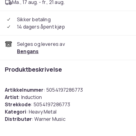
Ma., 17 aug. - fr., 21 aug.
Sikker betaling
14 dagers åpent kjøp
Selges og leveres av
Bengans
Produktbeskrivelse
Artikkelnummer
: 5054197286773
Artist
: Induction
Strekkode
: 5054197286773
Kategori
: Heavy Metal
Distributør
: Warner Music
Label
: Reigning Phoenix
Medium
: CD