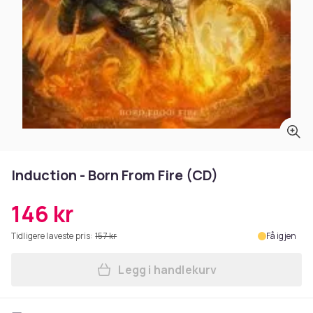
Induction - Born From Fire (CD)
146 kr
Tidligere laveste pris:
157 kr
Få igjen
Legg i handlekurv
Legg Induction - Born From 