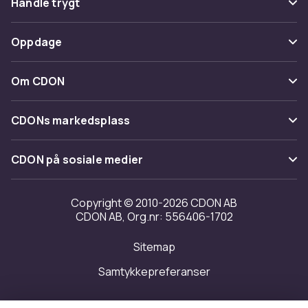
Handle trygt
Spor pakke
Betaling
Oppdage
Angre & returner her
Levering
Kategorier
Kontakt oss
Om CDON
Vilkår & policy
Varemerker
Om oss
Tilbakekallinger
CDONs markedsplass
Guider
Kundeanmeldelser
Merchant Help Center
CDON på sosiale medier
Jobbe på CDON
Investor relations
Copyright © 2010-2026 CDON AB
CDON AB, Org.nr: 556406-1702
Tilgjengelighet
Sitemap
Samtykkepreferanser