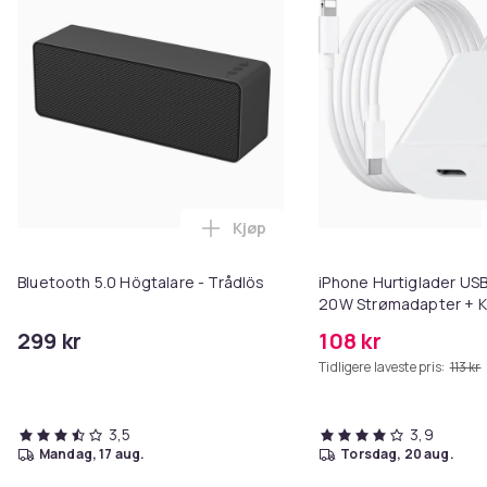
Kjøp
Legg Bluetooth 5.0 Högtalare - 
Bluetooth 5.0 Högtalare - Trådlös
iPhone Hurtiglader USB
20W Strømadapter + K
299 kr
108 kr
Tidligere laveste pris:
113 kr
3,5
3,9
mandag, 17 aug.
torsdag, 20 aug.