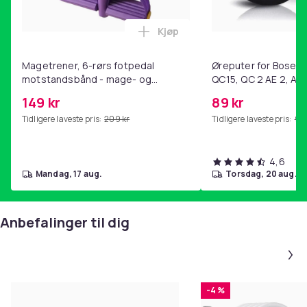
3a9af15e-c00f-4442-89d9-aa22b7af4fbc
Kjøp
Produktsikkerhetsinformasjon
Legg Magetrener, 6-rørs fotp
Magetrener, 6-rørs fotpedal
Øreputer for Bose QC
motstandsbånd - mage- og
QC15, QC 2 AE 2, AE 
kjernetrening, yoga og
SoundTrue, SoundLin
149 kr
89 kr
hjemmegymnastikk Purple
Tidligere laveste pris:
209 kr
Tidligere laveste pris:
99 
4,6
mandag, 17 aug.
torsdag, 20 aug.
Anbefalinger til dig
-4 %