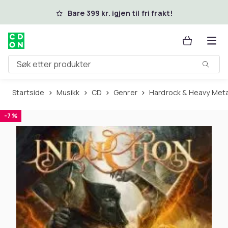
Hopp til hovedinnhold
Bare 399 kr. igjen til fri frakt!
Søk etter produkter
Startside
Musikk
CD
Genrer
Hardrock & Heavy Meta
-7 %