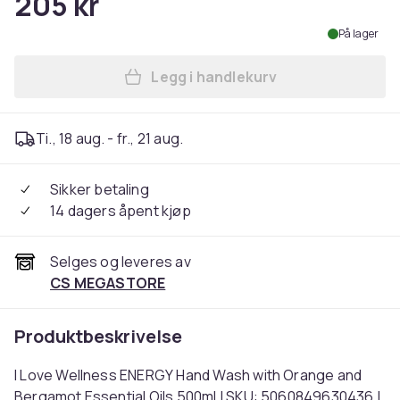
205 kr
På lager
Legg i handlekurv
Legg I Love Wellness ENERG
Ti., 18 aug. - fr., 21 aug.
Sikker betaling
14 dagers åpent kjøp
Selges og leveres av
CS MEGASTORE
Produktbeskrivelse
I Love Wellness ENERGY Hand Wash with Orange and
Bergamot Essential Oils 500ml | SKU: 5060849630436 |