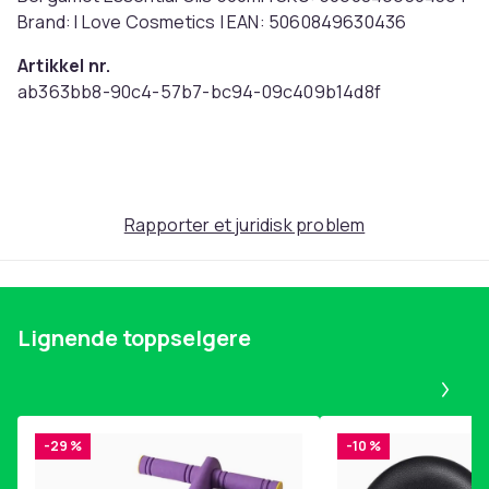
Brand: I Love Cosmetics | EAN: 5060849630436
Artikkel nr.
ab363bb8-90c4-57b7-bc94-09c409b14d8f
Produktsikkerhetsinformasjon
Rapporter et juridisk problem
Lignende toppselgere
Pa
-29 %
-10 %