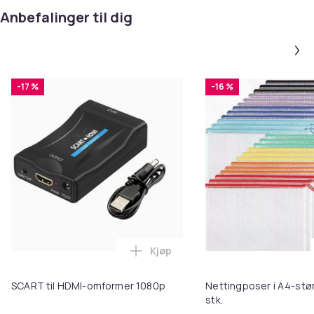
Anbefalinger til dig
-17 %
-16 %
Kjøp
Legg SCART til HDMI-omformer 1
SCART til HDMI-omformer 1080p
Nettingposer i A4-stør
stk.