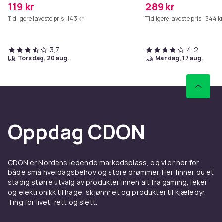
119 kr
289 kr
Tidligere laveste pris:
143 kr
Tidligere laveste pris:
344 k
3,7
4,2
torsdag, 20 aug.
mandag, 17 aug.
Oppdag CDON
CDON er Nordens ledende markedsplass, og vi er her for
både små hverdagsbehov og store drømmer. Her finner du et
stadig større utvalg av produkter innen alt fra gaming, leker
og elektronikk til hage, skjønnhet og produkter til kjæledyr.
Ting for livet, rett og slett.