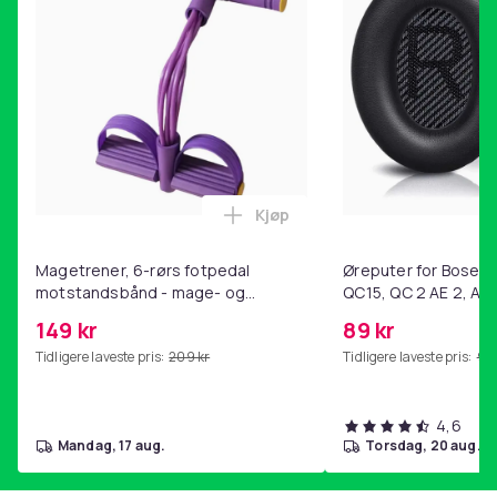
Kjøp
Legg Magetrener, 6-rørs fotp
Magetrener, 6-rørs fotpedal
Øreputer for Bose QC
motstandsbånd - mage- og
QC15, QC 2 AE 2, AE 
kjernetrening, yoga og
SoundTrue, SoundLin
149 kr
89 kr
hjemmegymnastikk Purple
Tidligere laveste pris:
209 kr
Tidligere laveste pris:
99 
4,6
mandag, 17 aug.
torsdag, 20 aug.