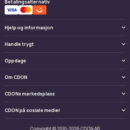
Betalingsalternativ
Hjelp og informasjon
Vanlige spørsmål
Handle trygt
Spor pakke
Betaling
Oppdage
Angre & returner her
Levering
Kategorier
Kontakt oss
Om CDON
Vilkår & policy
Varemerker
Om oss
Tilbakekallinger
CDONs markedsplass
Guider
Kundeanmeldelser
Merchant Help Center
CDON på sosiale medier
Jobbe på CDON
Investor relations
Copyright © 2010-2026 CDON AB