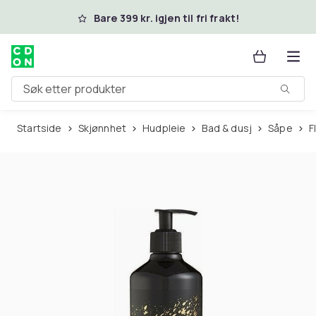
Hopp til hovedinnhold
Bare 399 kr. igjen til fri frakt!
Søk etter produkter
Startside
Skjønnhet
Hudpleie
Bad & dusj
Såpe