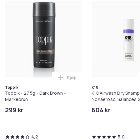
Kjøp
Legg Toppik - 27,5g - Dark Brow
Toppik
K18
Toppik - 27,5g - Dark Brown -
K18 Airwash Dry Sham
Mørkebrun
Nonaerosol Balances S
Controls Excess Oil
299 kr
604 kr
4,2
5,0