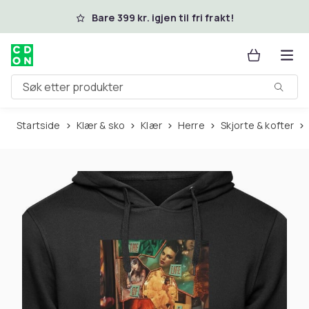
Hopp til hovedinnhold
Bare 399 kr. igjen til fri frakt!
Søk etter produkter
Startside
Klær & sko
Klær
Herre
Skjorte & kofter