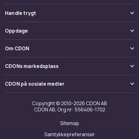
Vanlige spørsmål
Handle trygt
Spor pakke
Betaling
Oppdage
Angre & returner her
Levering
Kategorier
Kontakt oss
Om CDON
Vilkår & policy
Varemerker
Om oss
Tilbakekallinger
CDONs markedsplass
Guider
Kundeanmeldelser
Merchant Help Center
CDON på sosiale medier
Jobbe på CDON
Investor relations
Copyright © 2010-2026 CDON AB
CDON AB, Org.nr: 556406-1702
Tilgjengelighet
Sitemap
Samtykkepreferanser