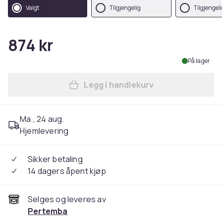
Valgt
Tilgjengelig
Tilgjengel
874 kr
På lager
Legg i handlekurv
Legg Hi-Tec Squash Unisex T
Ma., 24 aug.
Hjemlevering
Sikker betaling
14 dagers åpent kjøp
Selges og leveres av
Pertemba