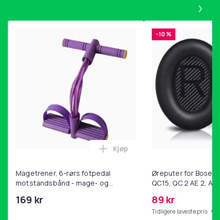
Pa
-10 %
Kjøp
Legg Magetrener, 6-rørs fotp
Magetrener, 6-rørs fotpedal
Øreputer for Bose QC
motstandsbånd - mage- og
QC15, QC 2 AE 2, AE 
kjernetrening, yoga og
SoundTrue, SoundLin
169 kr
89 kr
hjemmegymnastikk Purple
Tidligere laveste pris:
99 