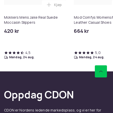
Kjøp
Legg Mokkers Mens Jake Real Su
Mokkers Mens Jake Real Suede
Mod Comfys Womens/L
Moccasin Slippers
Leather Casual Shoes
420 kr
664 kr
4,5
5,0
mandag, 24 aug.
mandag, 24 aug.
Oppdag CDON
CDON er Nordens ledende markedsplass, og vi er her for