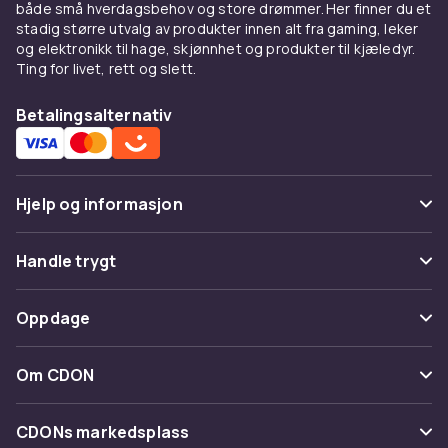
både små hverdagsbehov og store drømmer. Her finner du et
stadig større utvalg av produkter innen alt fra gaming, leker
og elektronikk til hage, skjønnhet og produkter til kjæledyr.
Ting for livet, rett og slett.
Betalingsalternativ
Hjelp og informasjon
Vanlige spørsmål
Handle trygt
Spor pakke
Betaling
Oppdage
Angre & returner her
Levering
Kategorier
Kontakt oss
Om CDON
Vilkår & policy
Varemerker
Om oss
Tilbakekallinger
CDONs markedsplass
Guider