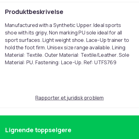
Produktbeskrivelse
Manufactured with a Synthetic Upper. Ideal sports
shoe with its gripy, Non marking PU sole ideal for all
sport surfaces. Light weight shoe. Lace-Up trainer to
hold the foot firm. Unisex size range available. Lining
Material: Textile. Outer Material: Textile/Leather. Sole
Material: PU. Fastening: Lace-Up. Ref: UTFS769
Farge
White
Størrelse
Rapporter et juridisk problem
35 EUR (EU)
Artikkel nr.
7b6590e8-fdfe-42c3-92b3-1f78f7b06d19
Produktsikkerhetsinformasjon
Lignende toppselgere