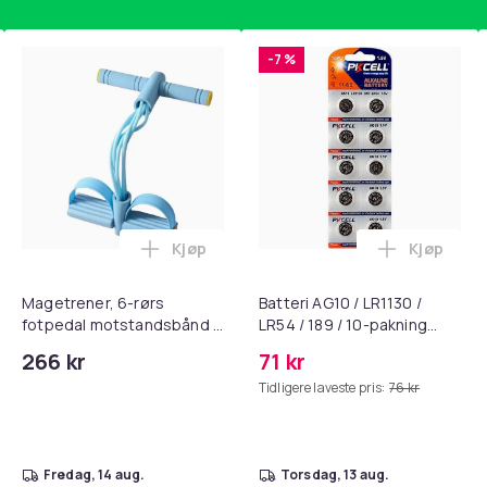
-7 %
Kjøp
Kjøp
, QC15, QC 2 AE 2, AE 2i, AE 2w, SoundTrue, SoundLink Black i 
nley trakte 0,7 l, rosa i handlekurven
Legg Magetrener, 6-rørs fotpedal mots
Legg Batte
Magetrener, 6-rørs
Batteri AG10 / LR1130 /
fotpedal motstandsbånd -
LR54 / 189 / 10-pakning
mage- og kjernetrening,
PKcell
266 kr
71 kr
yoga og
Tidligere laveste pris:
76 kr
hjemmegymnastikk Blue
fredag, 14 aug.
torsdag, 13 aug.