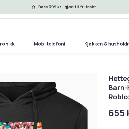
Bare 399 kr. igjen til fri frakt!
tronikk
Mobiltelefoni
Kjøkken & hushold
Hette
Barn-
Roblox
655 