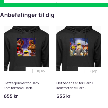
Anbefalinger til dig
Kjøp
Kjøp
Legg Hettegenser for Barn | Komfortabel
Legg Hette
Hettegenser for Barn |
Hettegenser for Barn |
Komfortabel Barn-
Komfortabel Barn-
Hettegenser Svart 9-11 År
Hettegenser Svart 7-8 År
655 kr
655 kr
Roblox Roblox Svart 9-11 År
Roblox Roblox Svart 7-8 År