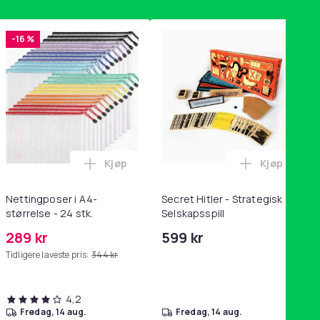
-16 %
Kjøp
Kjøp
handlekurven
tandsbånd - mage- og kjernetrening, yoga og hjemmegymnastik
ri AG10 / LR1130 / LR54 / 189 / 10-pakning PKcell i handlekurve
Legg Nettingposer i A4-størrelse - 24 stk.
Legg Secret
Nettingposer i A4-
Secret Hitler - Strategisk
størrelse - 24 stk.
Selskapsspill
289 kr
599 kr
Tidligere laveste pris:
344 kr
4,2
fredag, 14 aug.
fredag, 14 aug.