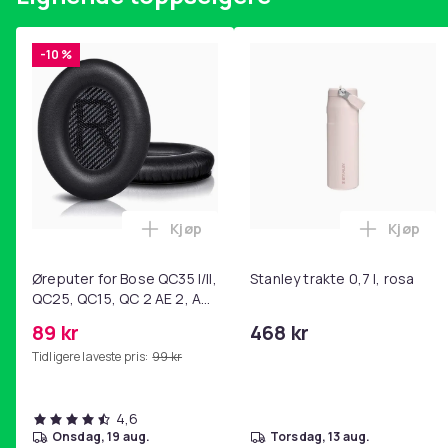
-10 %
Kjøp
Kjøp
Legg Øreputer for Bose QC35 I/II, QC25
Legg Sta
Øreputer for Bose QC35 I/II,
Stanley trakte 0,7 l, rosa
QC25, QC15, QC 2 AE 2, AE
2i, AE 2w, SoundTrue,
89 kr
468 kr
SoundLink Black
Tidligere laveste pris:
99 kr
4,6
onsdag, 19 aug.
torsdag, 13 aug.