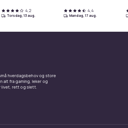
4,2
4,4
torsdag, 13 aug.
mandag, 17 aug.
 små hverdagsbehov og store
n alt fra gaming, leker og
livet, rett og slett.