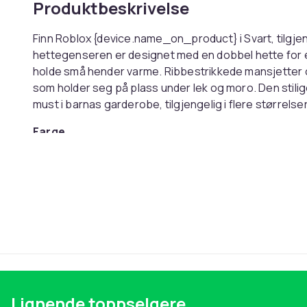
Produktbeskrivelse
Finn Roblox {device.name_on_product} i Svart, tilgjen
hettegenseren er designet med en dobbel hette for e
holde små hender varme. Ribbestrikkede mansjetter og
som holder seg på plass under lek og moro. Den stil
must i barnas garderobe, tilgjengelig i flere størrelser
Farge
Størrelse
Artikkel nr.
Produktsikkerhetsinformasjon
Lignende toppselgere