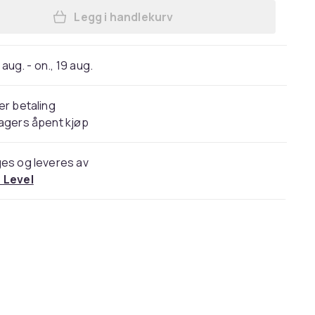
Legg i handlekurv
Legg Hettegenser for Barn | Komfor
 aug. - on., 19 aug.
er betaling
agers åpent kjøp
es og leveres av
 Level