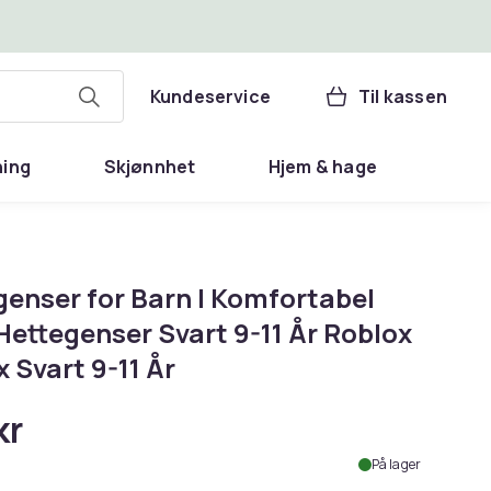
Kundeservice
Til kassen
ning
Skjønnhet
Hjem & hage
genser for Barn | Komfortabel
Hettegenser Svart 9-11 År Roblox
 Svart 9-11 År
kr
På lager