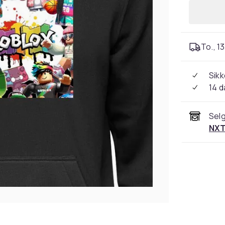
To., 13
Sikk
14 d
Selg
NXT