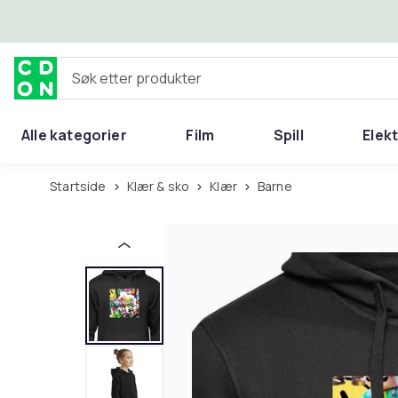
Hopp til hovedinnhold
Søk etter produkter
Alle kategorier
Film
Spill
Elek
Startside
Klær & sko
Klær
Barne