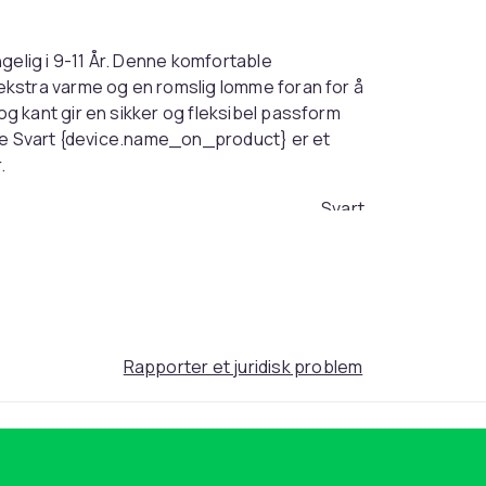
gelig i 9-11 År. Denne komfortable
kstra varme og en romslig lomme foran for å
 kant gir en sikker og fleksibel passform
ige Svart {device.name_on_product} er et
.
Svart
9-11 År
61cbb7d2-6de8-5835-8432-9d55ad2a9c00
Rapporter et juridisk problem