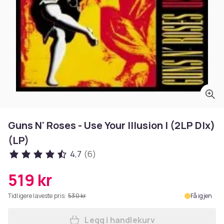
Guns N' Roses - Use Your Illusion I (2LP Dlx)
(LP)
4,7
(6)
519 kr
Tidligere laveste pris:
530 kr
Få igjen
Legg i handlekurv