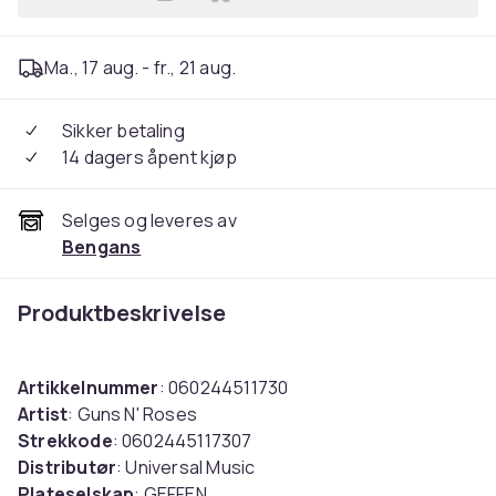
Legg Guns N' Roses - Use You
Ma., 17 aug. - fr., 21 aug.
Sikker betaling
14 dagers åpent kjøp
Selges og leveres av
Bengans
Produktbeskrivelse
Artikkelnummer
: 060244511730
Artist
: Guns N' Roses
Strekkode
: 0602445117307
Distributør
: Universal Music
Plateselskap
: GEFFEN