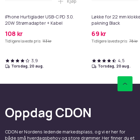
Kjøp
Legg iPhone Hurtiglader USB-C 
iPhone Hurtiglader USB-C PD 3.0.
Løkke for 22 mm klokke
20W Strømadapter + Kabel
pakning Black
108 kr
69 kr
Tidligere laveste pris:
113 kr
Tidligere laveste pris:
78 kr
3,9
4,5
torsdag, 20 aug.
torsdag, 20 aug.
Oppdag CDON
CDON er Nordens ledende markedsplass, og vi er her for
både små hverdagsbehov og store drømmer. Her finner du et