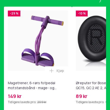
-29 %
-10 %
Kjøp
Legg Magetrener, 6-rørs fotp
Magetrener, 6-rørs fotpedal
Øreputer for Bose QC
motstandsbånd - mage- og
QC15, QC 2 AE 2, AE 
kjernetrening, yoga og
SoundTrue, SoundLin
149 kr
89 kr
hjemmegymnastikk Purple
Tidligere laveste pris:
209 kr
Tidligere laveste pris:
99 