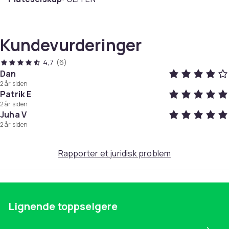
Medium
: LP
Utgivelsesdato
: 2022-11-11
Enheter i pakken
: 2
Kundevurderinger
Artikkel nr.
4,7
(6)
44452d6f-753c-44ab-a15f-a636609d967b
Dan
2 år siden
Produktsikkerhetsinformasjon
Patrik E
2 år siden
Juha V
2 år siden
Rapporter et juridisk problem
Lignende toppselgere
Pa