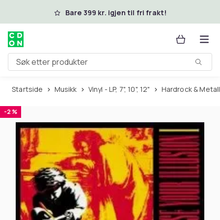
Hopp til hovedinnhold
Bare 399 kr. igjen til fri frakt!
Søk etter produkter
Startside
Musikk
Vinyl - LP, 7", 10", 12"
Hardrock & Metal
-2 %