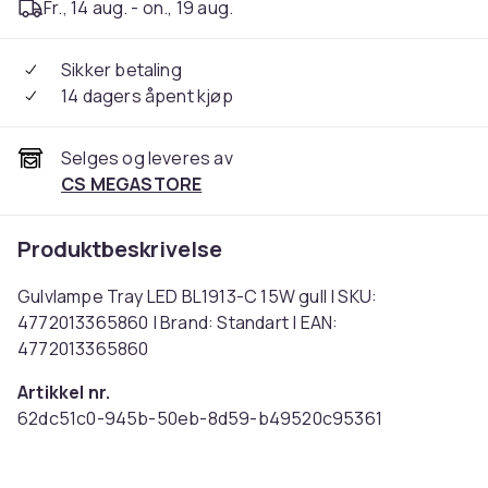
Fr., 14 aug. - on., 19 aug.
Sikker betaling
14 dagers åpent kjøp
Selges og leveres av
CS MEGASTORE
Produktbeskrivelse
Gulvlampe Tray LED BL1913-C 15W gull | SKU:
4772013365860 | Brand: Standart | EAN:
4772013365860
Artikkel nr.
62dc51c0-945b-50eb-8d59-b49520c95361
Produktsikkerhetsinformasjon