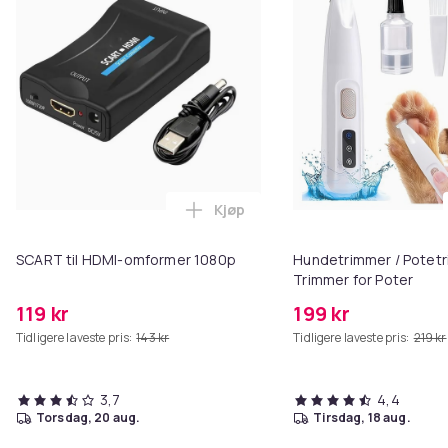
Kjøp
Legg SCART til HDMI-omformer 1
SCART til HDMI-omformer 1080p
Hundetrimmer / Potetr
Trimmer for Poter
119 kr
199 kr
Tidligere laveste pris:
143 kr
Tidligere laveste pris:
219 kr
3,7
4,4
torsdag, 20 aug.
tirsdag, 18 aug.