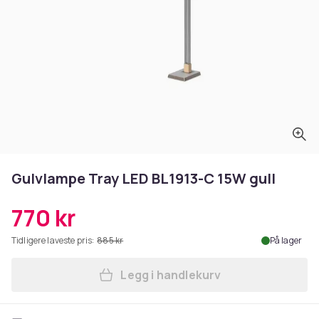
Gulvlampe Tray LED BL1913-C 15W gull
770 kr
Tidligere laveste pris:
885 kr
På lager
Legg i handlekurv
Legg Gulvlampe Tray LED BL