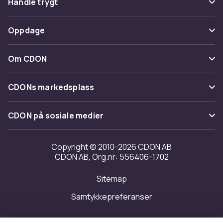
Handle trygt
Spor pakke
Betaling
Oppdage
Angre & returner her
Levering
Kategorier
Kontakt oss
Om CDON
Vilkår & policy
Varemerker
Om oss
Tilbakekallinger
CDONs markedsplass
Guider
Kundeanmeldelser
Merchant Help Center
CDON på sosiale medier
Jobbe på CDON
Investor relations
Copyright © 2010-2026 CDON AB
CDON AB, Org.nr: 556406-1702
Tilgjengelighet
Sitemap
Samtykkepreferanser