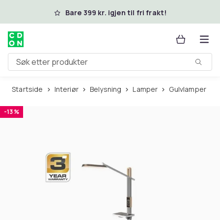
Hopp til hovedinnhold
Bare 399 kr. igjen til fri frakt!
Søk etter produkter
Startside
Interiør
Belysning
Lamper
Gulvlamper
-13 %