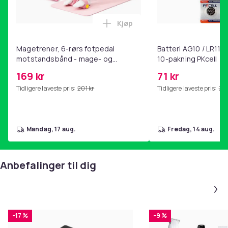
Kjøp
Legg Magetrener, 6-rørs fotp
Magetrener, 6-rørs fotpedal
Batteri AG10 / LR1130
motstandsbånd - mage- og
10-pakning PKcell
kjernetrening, yoga og
169 kr
71 kr
hjemmegymnastikk Pink
Tidligere laveste pris:
201 kr
Tidligere laveste pris:
76 
mandag, 17 aug.
fredag, 14 aug.
Anbefalinger til dig
-17 %
-9 %