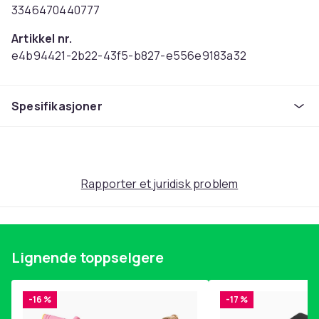
3346470440777
Artikkel nr.
e4b94421-2b22-43f5-b827-e556e9183a32
Produktsikkerhetsinformasjon
Spesifikasjoner
Rapporter et juridisk problem
Lignende toppselgere
-16 %
-17 %