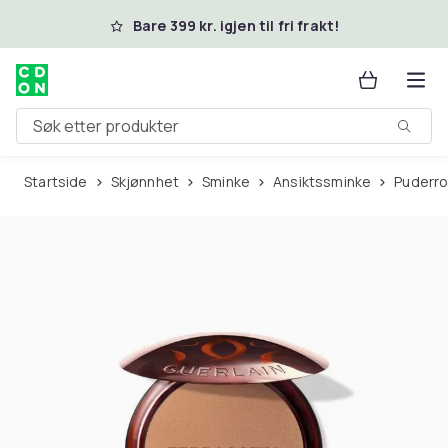
Hopp til hovedinnhold
Bare 399 kr. igjen til fri frakt!
Søk etter produkter
Startside
Skjønnhet
Sminke
Ansiktssminke
Puderr