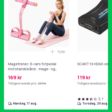
Kjøp
Legg Magetrener, 6-rørs fotp
Magetrener, 6-rørs fotpedal
SCART til HDMI-omf
motstandsbånd - mage- og
kjernetrening, yoga og
169 kr
119 kr
hjemmegymnastikk Pink
Tidligere laveste pris:
201 kr
Tidligere laveste pris:
143
3,7
mandag, 17 aug.
torsdag, 20 aug.