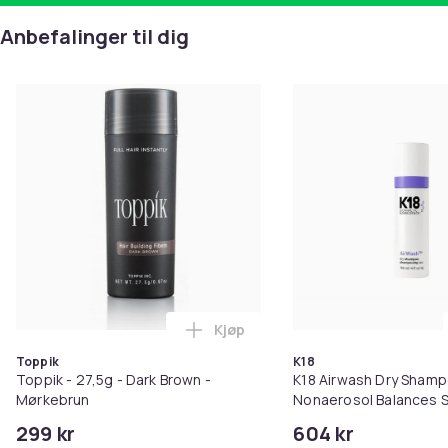
Anbefalinger til dig
Kjøp
Legg Toppik - 27,5g - Dark Brow
Toppik
K18
Toppik - 27,5g - Dark Brown -
K18 Airwash Dry Sham
Mørkebrun
Nonaerosol Balances S
Controls Excess Oil
299 kr
604 kr