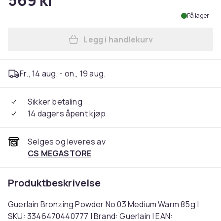
569 kr
På lager
Legg i handlekurv
Legg Guerlain Bronzing Po
Fr., 14 aug. - on., 19 aug.
Sikker betaling
14 dagers åpent kjøp
Selges og leveres av
CS MEGASTORE
Produktbeskrivelse
Guerlain Bronzing Powder No 03 Medium Warm 85g |
SKU: 3346470440777 | Brand: Guerlain | EAN: