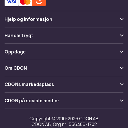
Hjelp og informasjon
Vanlige spørsmål
Handle trygt
Spor pakke
Betaling
Oppdage
Angre & returner her
Levering
Kategorier
Kontakt oss
Om CDON
Vilkår & policy
Varemerker
Om oss
Tilbakekallinger
CDONs markedsplass
Guider
Kundeanmeldelser
Merchant Help Center
CDON på sosiale medier
Jobbe på CDON
Investor relations
Copyright © 2010-2026 CDON AB
CDON AB, Org.nr: 556406-1702
Tilgjengelighet