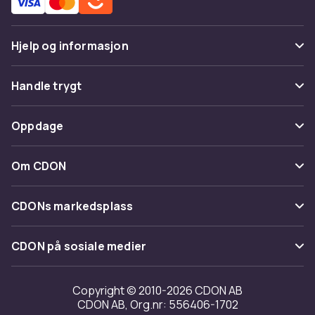
Hjelp og informasjon
Vanlige spørsmål
Handle trygt
Spor pakke
Betaling
Oppdage
Angre & returner her
Levering
Kategorier
Kontakt oss
Om CDON
Vilkår & policy
Varemerker
Om oss
Tilbakekallinger
CDONs markedsplass
Guider
Kundeanmeldelser
Merchant Help Center
CDON på sosiale medier
Jobbe på CDON
Investor relations
Copyright © 2010-2026 CDON AB
CDON AB, Org.nr: 556406-1702
Tilgjengelighet