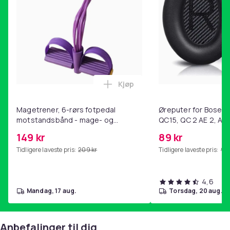
Kjøp
Legg Magetrener, 6-rørs fotp
Magetrener, 6-rørs fotpedal
Øreputer for Bose QC
motstandsbånd - mage- og
QC15, QC 2 AE 2, AE 
kjernetrening, yoga og
SoundTrue, SoundLin
149 kr
89 kr
hjemmegymnastikk Purple
Tidligere laveste pris:
209 kr
Tidligere laveste pris:
99 
4,6
mandag, 17 aug.
torsdag, 20 aug.
Anbefalinger til dig