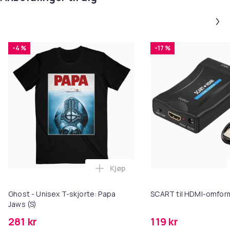
-4 %
-17 %
Kjøp
Legg Ghost - Unisex T-skjorte: P
Ghost - Unisex T-skjorte: Papa
SCART til HDMI-omfor
Jaws (S)
281 kr
119 kr