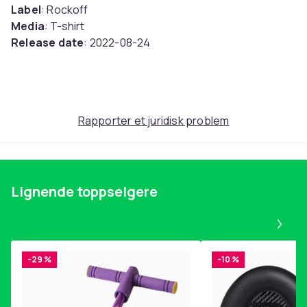
Label
: Rockoff
Media
: T-shirt
Release date
: 2022-08-24
Units in packaging
: 1
Størrelse
L
Rapporter et juridisk problem
Artikkel nr.
4b3e1280-5185-4b6b-a672-9cdb448d139d
Produktsikkerhetsinformasjon
Lignende toppselgere
Pa
-29 %
-10 %