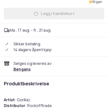
Få igjen
Legg i handlekurv
Legg Gorillaz - Unisex T-Sh
Ma., 17 aug. - fr., 21 aug.
Sikker betaling
14 dagers åpent kjøp
Selges og leveres av
Bengans
Produktbeskrivelse
Artist
: Gorillaz
Distributor
: Rockofftrade