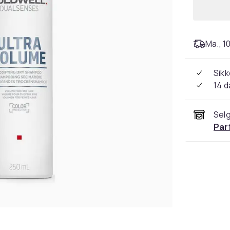
Ma., 10
Sikk
14 d
Selg
Par