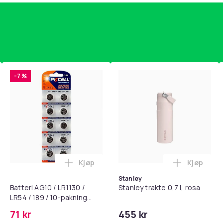
-7 %
Kjøp
Kjøp
standsbånd - mage- og kjernetrening, yoga og hjemmegymnast
puter for Bose QC35 I/II, QC25, QC15, QC 2 AE 2, AE 2i, AE 2w,
Legg Batteri AG10 / LR1130 / LR54 / 189 
Legg Stanl
Stanley
Batteri AG10 / LR1130 /
Stanley trakte 0,7 l, rosa
LR54 / 189 / 10-pakning
PKcell
71 kr
455 kr