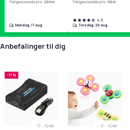
Tidligere laveste pris:
209 kr
Tidligere laveste pris:
99 kr
hjemmegymnastikk Purple
4,6
mandag, 17 aug.
torsdag, 20 aug.
Anbefalinger til dig
-17 %
Kjøp
Kjøp
Legg SCART til HDMI-omformer 1080p i 
Legg 3-Pak