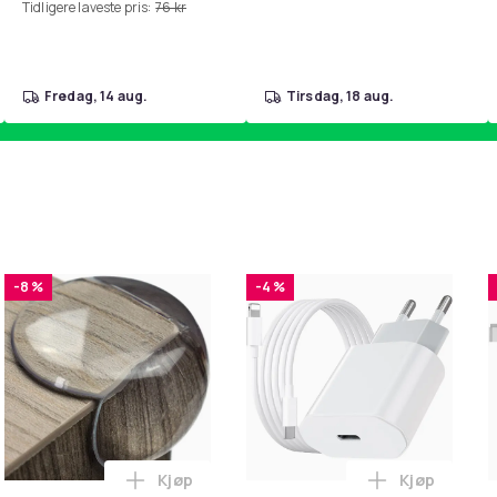
Tidligere laveste pris:
76 kr
fredag, 14 aug.
tirsdag, 18 aug.
-8 %
-4 %
Kjøp
Kjøp
handlekurven
 - Fidget Spinners med Sugekopp for Barn i handlekurven
Legg 10x Premium hjørnebeskyttelse og ka
Legg iPhone