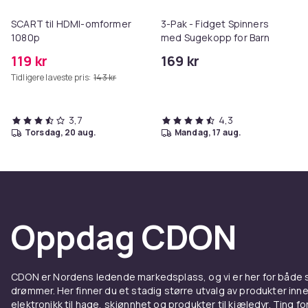
SCART til HDMI-omformer
3-Pak - Fidget Spinners
1080p
med Sugekopp for Barn
119 kr
169 kr
Tidligere laveste pris:
143 kr
3,7
4,3
torsdag, 20 aug.
mandag, 17 aug.
Oppdag CDON
CDON er Nordens ledende markedsplass, og vi er her for både
drømmer. Her finner du et stadig større utvalg av produkter inne
elektronikk til hage, skjønnhet og produkter til kjæledyr. Ting for 