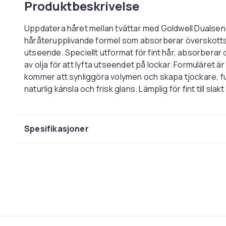
Produktbeskrivelse
Uppdatera håret mellan tvättar med Goldwell Dualsen
håråterupplivande formel som absorberar överskottsol
utseende. Speciellt utformat för fint hår, absorbera
av olja för att lyfta utseendet på lockar. Formuläret ä
kommer att synliggöra volymen och skapa tjockare, ful
naturlig känsla och frisk glans. Lämplig för fint till slakt
Farge
Vekt, gram
Spesifikasjoner
Artikkel nr.
Produktsikkerhetsinformasjon