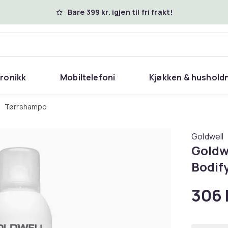
Bare 399 kr. igjen til fri frakt!
tronikk
Mobiltelefoni
Kjøkken & hushold
Tørrshampo
Goldwell
Goldw
Bodif
306 