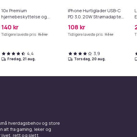
10x Premium
iPhone Hurtiglader USB-C
L
hjørnebeskyttelse og
PD 3.0. 20W Strømadapter
E
kantbeskyttelse for barn
+ Kabel
M
140 kr
108 kr
Tidligere laveste pris:
153 kr
Tidligere laveste pris:
113 kr
T
4,4
3,9
fredag, 21 aug.
torsdag, 20 aug.
 små hverdagsbehov og store
n alt fra gaming, leker og
livet, rett og slett.