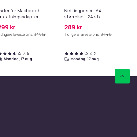
ader for Macbook /
Nettingposer i A4-
As
rstatningsadapter -
størrelse - 24 stk.
pr
agSafe Gen 2 - 45W
Sta
299 kr
289 kr
27
US
idligere laveste pris:
349 kr
Tidligere laveste pris:
344 kr
Tid
3,5
4,2
mandag, 17 aug.
mandag, 17 aug.