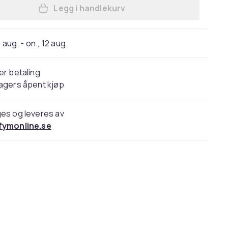
Legg i handlekurv
Legg Goldwell Dualsenses Ultra Vo
 aug. - on., 12 aug.
er betaling
agers åpent kjøp
es og leveres av
fymonline.se