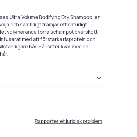
ses Ultra Volume Bodifying Dry Shampoo, en
ja och samtidigt främjar ett naturligt
r det volymerande torra schampot överskott
r infuserat med att förstärka risprotein och
lständigare hår. Hår sitter kvar med en
 hår.
Transparent
200
8bd9c3c8-f174-4c1b-acae-eb1aba8102cc
Rapporter et juridisk problem