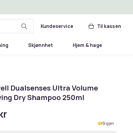
Kundeservice
Til kassen
ning
Skjønnhet
Hjem & hage
ell Dualsenses Ultra Volume
ying Dry Shampoo 250ml
kr
Få igjen