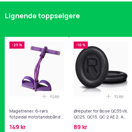
Lignende toppselgere
-29 %
-10 %
Kjøp
Kjøp
Legg Magetrener, 6-rørs fotpedal mot
Legg Øre
Magetrener, 6-rørs
Øreputer for Bose QC35 I/II,
fotpedal motstandsbånd -
QC25, QC15, QC 2 AE 2, AE
mage- og kjernetrening,
2i, AE 2w, SoundTrue,
149 kr
89 kr
yoga og
SoundLink Black