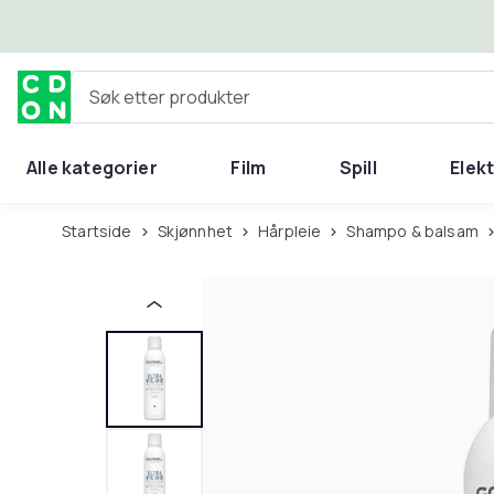
Hopp til hovedinnhold
Søk etter produkter
Alle kategorier
Film
Spill
Elek
Startside
Skjønnhet
Hårpleie
Shampo & balsam