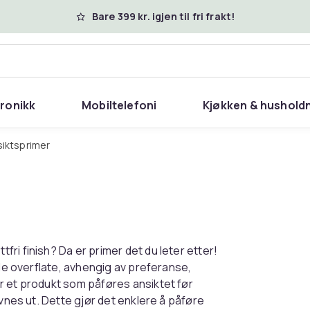
Bare 399 kr. igjen til fri frakt!
tronikk
Mobiltelefoni
Kjøkken & hushold
nsiktsprimer
ri finish? Da er primer det du leter etter!
nde overflate, avhengig av preferanse,
r et produkt som påføres ansiktet før
evnes ut. Dette gjør det enklere å påføre