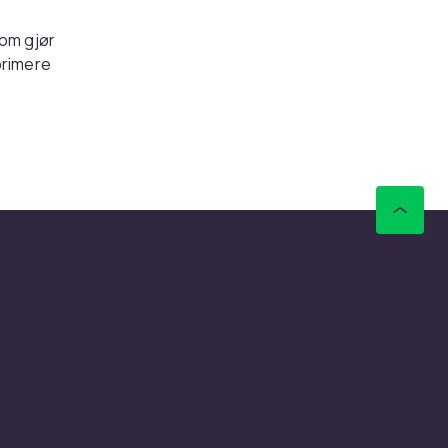
som gjør
primere
s
æring og
ing i
rimer før
 ligner en
er
og gir