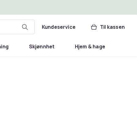
Kundeservice
Til kassen
ning
Skjønnhet
Hjem & hage