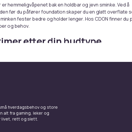
r er hemmeligvåpenet bak en holdbar og jevn sminke. Ved å
en før du påfører foundation skaper du en glatt overflate 
sminken fester bedre og holder lenger. Hos CDON finner du 
yper og behov.
rimer etter din hudtype
est nytte av en mattifiserende primer som kontrollerer glan
n. Tørr hud trenger en fuktgivende primer som gir ekstra n
 sminken setter seg i tørre flekker. Primere med fargekorriger
serer rødhet, mens lilla toner lyser opp gulaktig hud. Påfør p
n
for best resultat.
nimerende primer for en
 små hverdagsbehov og store
sh-finish
n alt fra gaming, leker og
livet, rett og slett.
 primere fyller fine linjer og porer for en glatt overflate som
kt. Disse primerene skaper en perfekt base for
ansiktspudd