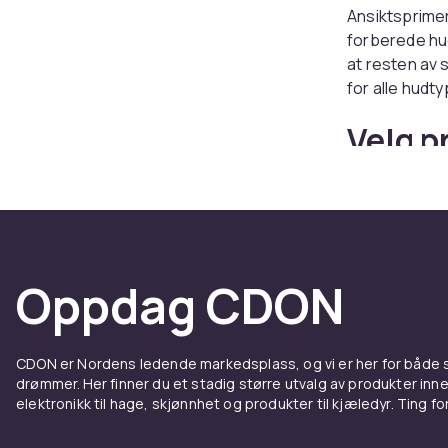
Ansiktsprime
forberede hud
at resten av 
for alle hudt
Velg p
Fet hud har m
gjennom dage
forhindrer at
grønt nøytrali
din
foundatio
Oppdag CDON
Poremi
CDON er Nordens ledende markedsplass, og vi er her for både
airbru
drømmer. Her finner du et stadig større utvalg av produkter inne
elektronikk til hage, skjønnhet og produkter til kjæledyr. Ting for 
Silikonbaserte
airbrusheffe