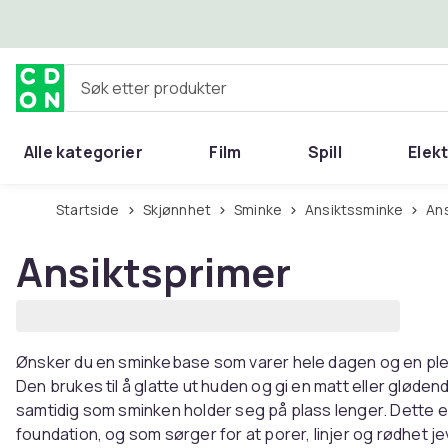
Hopp til hovedinnhold
Søk etter produkter
Alle kategorier
Film
Spill
Elek
Startside
Skjønnhet
Sminke
Ansiktssminke
A
Ansiktsprimer
Ønsker du en sminkebase som varer hele dagen og en plettf
Den brukes til å glatte ut huden og gi en matt eller gløde
samtidig som sminken holder seg på plass lenger. Dette e
foundation, og som sørger for at porer, linjer og rødhet j