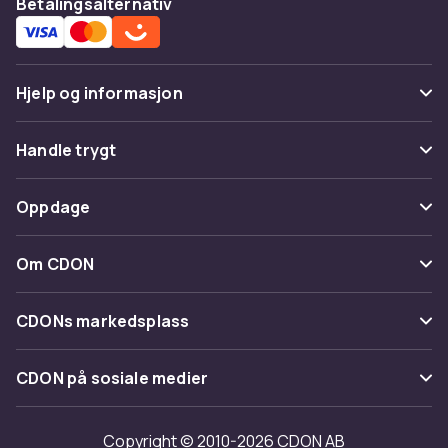
Betalingsalternativ
Hjelp og informasjon
Vanlige spørsmål
Handle trygt
Spor pakke
Betaling
Oppdage
Angre & returner her
Levering
Kategorier
Kontakt oss
Om CDON
Vilkår & policy
Varemerker
Om oss
Tilbakekallinger
CDONs markedsplass
Guider
Kundeanmeldelser
Merchant Help Center
CDON på sosiale medier
Jobbe på CDON
Investor relations
Copyright © 2010-2026 CDON AB