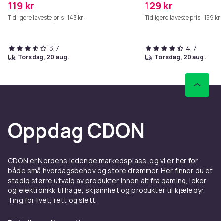
119 kr
129 kr
Tidligere laveste pris:
143 kr
Tidligere laveste pris:
159 kr
3,7
4,7
torsdag, 20 aug.
torsdag, 20 aug.
Oppdag CDON
CDON er Nordens ledende markedsplass, og vi er her for
både små hverdagsbehov og store drømmer. Her finner du et
stadig større utvalg av produkter innen alt fra gaming, leker
og elektronikk til hage, skjønnhet og produkter til kjæledyr.
Ting for livet, rett og slett.