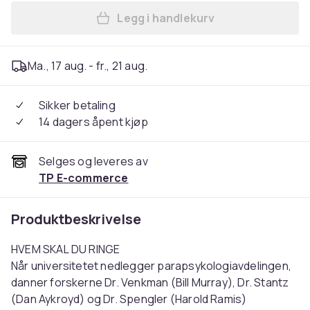
Legg i handlekurv
Legg Ghostbusters (4K Blu-
Ma., 17 aug. - fr., 21 aug.
Sikker betaling
14 dagers åpent kjøp
Selges og leveres av
TP E-commerce
Produktbeskrivelse
HVEM SKAL DU RINGE
Når universitetet nedlegger parapsykologiavdelingen,
danner forskerne Dr. Venkman (Bill Murray), Dr. Stantz
(Dan Aykroyd) og Dr. Spengler (Harold Ramis)