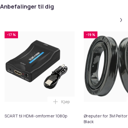
03c0fd01-8aad-5cdc-a735-e11e83fc53ba
Anbefalinger til dig
Produktsikkerhetsinformasjon
-17 %
-19 %
Kjøp
Legg SCART til HDMI-omformer 1
SCART til HDMI-omformer 1080p
Øreputer for 3M Peltor
Black