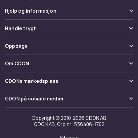
Hjelp og informasjon
Vanlige spørsmål
Handle trygt
Spor pakke
Betaling
Oppdage
Angre & returner her
Levering
Kategorier
Kontakt oss
Om CDON
Vilkår & policy
Varemerker
Om oss
Tilbakekallinger
CDONs markedsplass
Guider
Kundeanmeldelser
Merchant Help Center
CDON på sosiale medier
Jobbe på CDON
Investor relations
Copyright © 2010-2026 CDON AB
CDON AB, Org.nr: 556406-1702
Tilgjengelighet
Sitemap