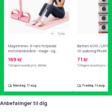
Polyuretan (PU)
Vekt
153
Vekt, gram
170
Kjøp
Artikkel nr.
Legg Magetrener, 6-rørs fotp
aec8aff3-4df5-5183-9d1f-0ca29cf56e88
Magetrener, 6-rørs fotpedal
Batteri AG10 / LR1130
motstandsbånd - mage- og
10-pakning PKcell
Produktsikkerhetsinformasjon
kjernetrening, yoga og
169 kr
71 kr
hjemmegymnastikk Pink
Tidligere laveste pris:
201 kr
Tidligere laveste pris:
76 
mandag, 17 aug.
fredag, 14 aug.
Anbefalinger til dig