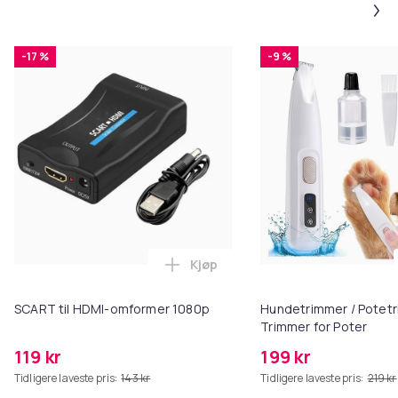
-17 %
-9 %
Kjøp
Legg SCART til HDMI-omformer 1
SCART til HDMI-omformer 1080p
Hundetrimmer / Potetr
Trimmer for Poter
119 kr
199 kr
Tidligere laveste pris:
143 kr
Tidligere laveste pris:
219 kr