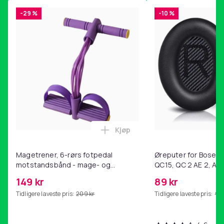
-29 %
-10 %
Kjøp
Legg Magetrener, 6-rørs fotp
Magetrener, 6-rørs fotpedal
Øreputer for Bose QC
motstandsbånd - mage- og
QC15, QC 2 AE 2, AE 
kjernetrening, yoga og
SoundTrue, SoundLin
149 kr
89 kr
hjemmegymnastikk Purple
Tidligere laveste pris:
209 kr
Tidligere laveste pris:
99 