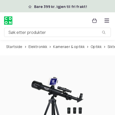
Hopp til hovedinnhold
Bare 399 kr. igjen til fri frakt!
Søk etter produkter
Startside
Elektronikk
Kameraer & optikk
Optikk
Sik