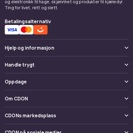
og elektronikk til hage, skjønnhet og produkter til kjæledyr.
Ting for livet, rett og slett.
Betalingsalternativ
Hjelp og informasjon
Vanlige spørsmål
Handle trygt
Spor pakke
Betaling
Oppdage
Angre & returner her
Levering
Kategorier
Kontakt oss
Om CDON
Vilkår & policy
Varemerker
Om oss
Tilbakekallinger
CDONs markedsplass
Guider
Kundeanmeldelser
Merchant Help Center
CDON på sosiale medier