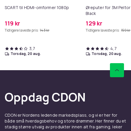
SCART til HDMI-omformer 1080p
Øreputer for 3M Peltor
Black
119 kr
129 kr
Tidligere laveste pris:
143 kr
Tidligere laveste pris:
159 kr
3,7
4,7
torsdag, 20 aug.
torsdag, 20 aug.
Oppdag CDON
CDON er Nordens ledende markedsplass, og vi er her for
både små hverdagsbehov og store drømmer. Her finner du et
stadig større utvalg av produkter innen alt fra gaming, leker