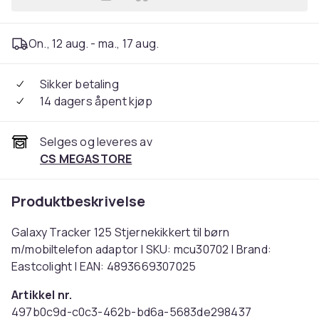
Legg Galaxy Tracker 125 Stj
On., 12 aug. - ma., 17 aug.
Sikker betaling
14 dagers åpent kjøp
Selges og leveres av
CS MEGASTORE
Produktbeskrivelse
Galaxy Tracker 125 Stjernekikkert til børn
m/mobiltelefon adaptor | SKU: mcu30702 | Brand:
Eastcolight | EAN: 4893669307025
Artikkel nr.
497b0c9d-c0c3-462b-bd6a-5683de298437