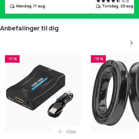
4,6
mandag, 17 aug.
torsdag, 20 aug.
Anbefalinger til dig
-17 %
-19 %
Kjøp
Legg SCART til HDMI-omformer 1