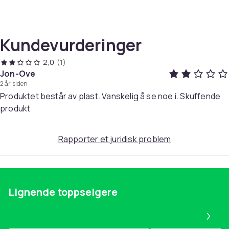
Produktsikkerhetsinformasjon
Kundevurderinger
2,0
(1)
Jon-Ove
2 år siden
Produktet består av plast. Vanskelig å se noe i. Skuffende
produkt
Rapporter et juridisk problem
Lignende toppselgere
Pa