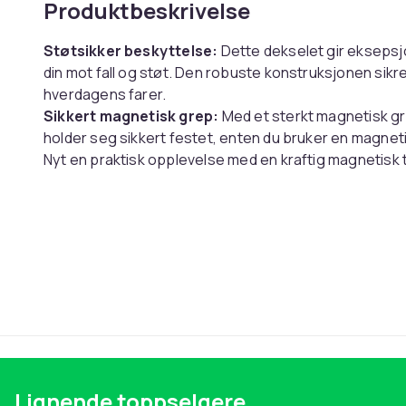
Produktbeskrivelse
Støtsikker beskyttelse:
Dette dekselet gir eksepsj
din mot fall og støt. Den robuste konstruksjonen sikre
hverdagens farer.
Sikkert magnetisk grep:
Med et sterkt magnetisk gre
holder seg sikkert festet, enten du bruker en magnetis
Nyt en praktisk opplevelse med en kraftig magnetisk t
Omfattende 360° beskyttelse:
Dette dekselet gir 
beskytter telefonen din mot riper, støt og skader. 
kameralinsen mot kontakt med overflater, slik at enhet
Spesifikasjoner:
Farge: Svart
Størrelse:
Samsung S22: 20x10x1,5 cm
Samsung S22 Plus: 16,3x8,2x1 cm
Samsung S22 Ultra: 16,8x8,4x1,2 cm
Lignende toppselgere
Materiale: PET+TPU+Akryl