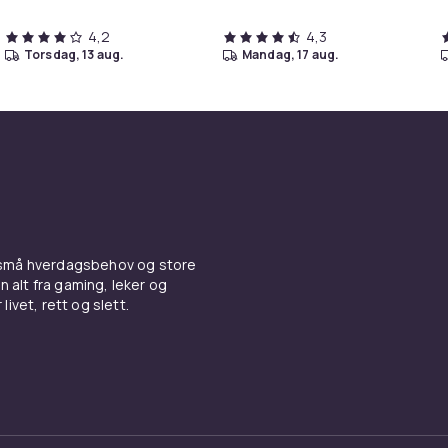
4,2
4,3
torsdag, 13 aug.
mandag, 17 aug.
 små hverdagsbehov og store
n alt fra gaming, leker og
livet, rett og slett.