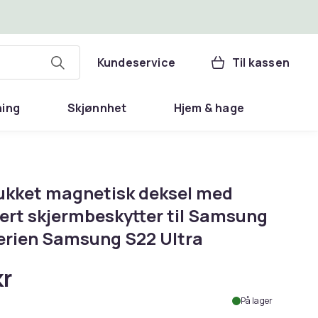
Kundeservice
Til kassen
ning
Skjønnhet
Hjem & hage
 lukket magnetisk deksel med
rert skjermbeskytter til Samsung
erien Samsung S22 Ultra
kr
På lager