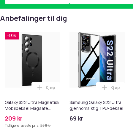
Anbefalinger til dig
-13 %
Kjøp
Kjøp
Legg Galaxy S22 Ultra Magnetisk Mobild
Legg Sams
Galaxy S22 Ultra Magnetisk
Samsung Galaxy S22 Ultra
Mobildeksel Magsafe
gjennomsiktig TPU-deksel
Kompatibelt Svart
209 kr
69 kr
Tidligere laveste pris:
239 kr