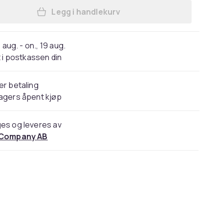
Legg i handlekurv
Legg Fullt lukket magnetisk deksel
 aug. - on., 19 aug.
 i postkassen din
er betaling
agers åpent kjøp
es og leveres av
 Company AB