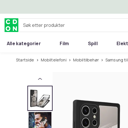
Hopp til hovedinnhold
Søk etter produkter
Alle kategorier
Film
Spill
Elek
Startside
Mobiltelefoni
Mobiltilbehør
Samsung ti