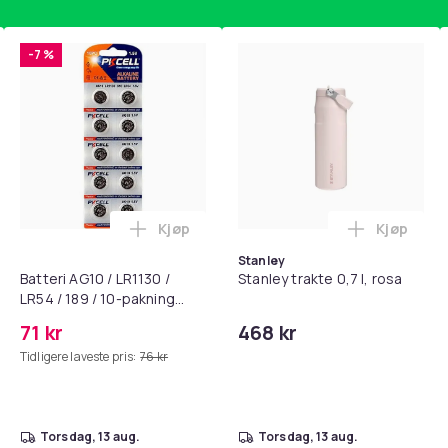
-7 %
96
3fbcc914-cfe4-5894-9116-56821d9df9cb
Kjøp
Kjøp
standsbånd - mage- og kjernetrening, yoga og hjemmegymnast
puter for Bose QC35 I/II, QC25, QC15, QC 2 AE 2, AE 2i, AE 2w,
Legg Batteri AG10 / LR1130 / LR54 / 189 
Legg Stanl
Stanley
Batteri AG10 / LR1130 /
Stanley trakte 0,7 l, rosa
LR54 / 189 / 10-pakning
PKcell
71 kr
468 kr
Tidligere laveste pris:
76 kr
torsdag, 13 aug.
torsdag, 13 aug.