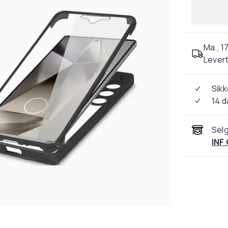
Ma., 17
Levert
Sikk
14 d
Selg
INF