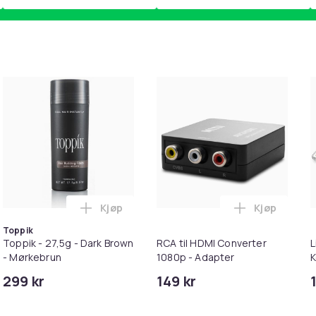
Kjøp
Kjøp
eksel Magsafe Kompatibelt Svart i handlekurven
ung Galaxy S22 Ultra gjennomsiktig TPU-deksel i handlekurv
Legg Toppik - 27,5g - Dark Brown - Mørkeb
Legg RCA ti
Toppik
Toppik - 27,5g - Dark Brown
RCA til HDMI Converter
L
- Mørkebrun
1080p - Adapter
K
M
299 kr
149 kr
i