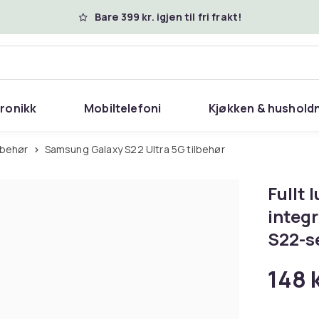
Bare 399 kr. igjen til fri frakt!
tronikk
Mobiltelefoni
Kjøkken & hushold
lbehør
Samsung Galaxy S22 Ultra 5G tilbehør
Fullt
integ
S22-s
148 