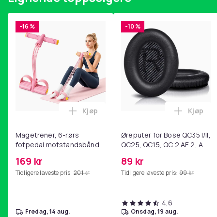
Pakken inneholder:
-16 %
-10 %
Telefondeksel x 1
Vekt, gram
Artikkel nr.
Produktsikkerhetsinformasjon
Kjøp
Kjøp
Legg Magetrener, 6-rørs fotpedal mot
Legg Øre
Magetrener, 6-rørs
Øreputer for Bose QC35 I/II,
fotpedal motstandsbånd -
QC25, QC15, QC 2 AE 2, AE
mage- og kjernetrening,
2i, AE 2w, SoundTrue,
169 kr
89 kr
yoga og
SoundLink Black
Tidligere laveste pris:
201 kr
Tidligere laveste pris:
99 kr
hjemmegymnastikk Pink
4,6
fredag, 14 aug.
onsdag, 19 aug.