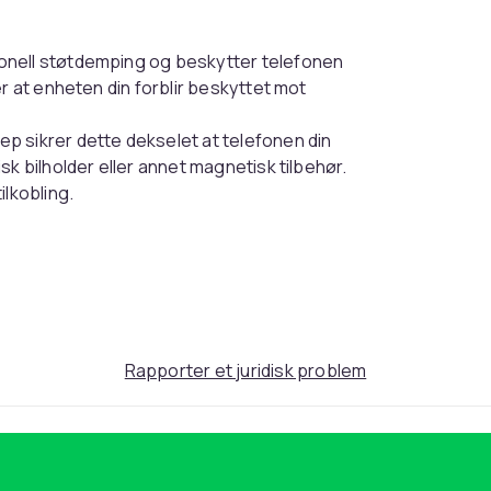
onell støtdemping og beskytter telefonen
r at enheten din forblir beskyttet mot
p sikrer dette dekselet at telefonen din
k bilholder eller annet magnetisk tilbehør.
ilkobling.
fullstendig 360-graders beskyttelse og
De hevede kantene beskytter skjermen og
en din holder seg plettfri.
Rapporter et juridisk problem