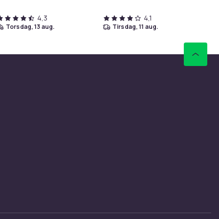
4,3
4,1
torsdag, 13 aug.
tirsdag, 11 aug.