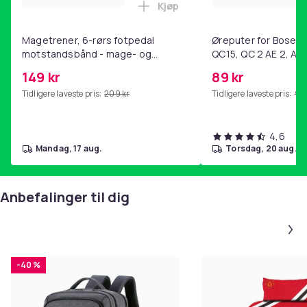
Kjøp
Legg Magetrener, 6-rørs fotp
Magetrener, 6-rørs fotpedal
Øreputer for Bose QC
motstandsbånd - mage- og
QC15, QC 2 AE 2, AE 
kjernetrening, yoga og
SoundTrue, SoundLin
149 kr
89 kr
hjemmegymnastikk Purple
Tidligere laveste pris:
209 kr
Tidligere laveste pris:
99 
4,6
mandag, 17 aug.
torsdag, 20 aug.
Anbefalinger til dig
-40 %