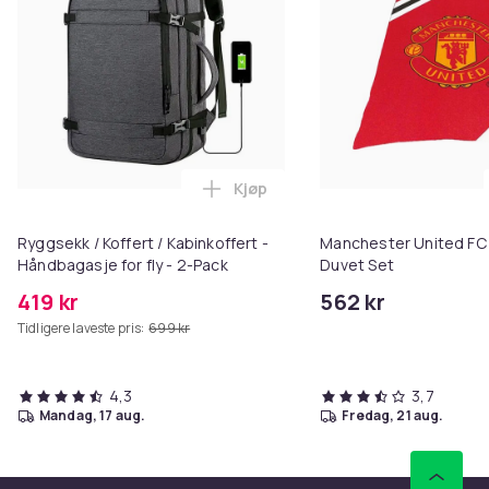
Kjøp
Legg Ryggsekk / Koffert / Kabink
Ryggsekk / Koffert / Kabinkoffert -
Manchester United FC 
Håndbagasje for fly - 2-Pack
Duvet Set
419 kr
562 kr
Tidligere laveste pris:
699 kr
4,3
3,7
mandag, 17 aug.
fredag, 21 aug.