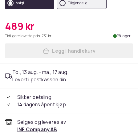
Valgt
Tilgjengelig
489 kr
Tidligere laveste pris:
731 kr
På lager
Legg i handlekurv
Legg Fotballryggsekk med b
To., 13 aug. - ma., 17 aug.
Levert i postkassen din
Sikker betaling
14 dagers åpent kjøp
Selges og leveres av
INF Company AB