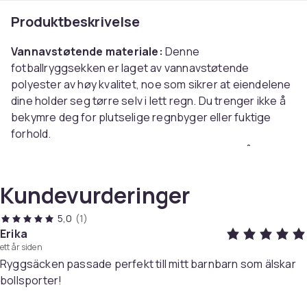
Produktbeskrivelse
Vannavstøtende materiale:
Denne
fotballryggsekken er laget av vannavstøtende
polyester av høy kvalitet, noe som sikrer at eiendelene
dine holder seg tørre selv i lett regn. Du trenger ikke å
bekymre deg for plutselige regnbyger eller fuktige
forhold.
Romslig ballrom:
Ballrommet er designet for å holde
en standard fotball i størrelse 5 sikkert og skille den fra
annet utstyr, slik at du ikke skader den.
Kundevurderinger
Komfortabel og justerbar:
Med polstrede
skulderstropper og et pustende ryggpanel gir denne
5,0
(1)
ryggsekken optimal komfort og støtte, selv når den er
Erika
ett år siden
fullastet. De justerbare stroppene gir en tilpasset
Ryggsäcken passade perfekt till mitt barnbarn som älskar
passform.
bollsporter!
Spesifikasjoner: