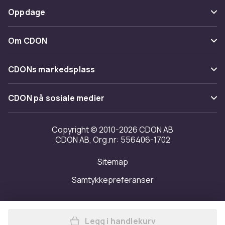
Betaling
Oppdage
Angre & returner her
Levering
Kategorier
Kontakt oss
Om CDON
Vilkår & policy
Varemerker
Om oss
Tilbakekallinger
CDONs markedsplass
Guider
Kundeanmeldelser
Merchant Help Center
CDON på sosiale medier
Jobbe på CDON
Investor relations
Copyright © 2010-2026 CDON AB
CDON AB, Org.nr: 556406-1702
Tilgjengelighet
Sitemap
Samtykkepreferanser
Legg i handlekurv