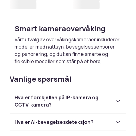
Smart kameraovervåking
Vårt utvalg av overvåkingskameraer inkluderer
modeller med nattsyn, bevegelsessensorer
og panorering, og du kan finne smarte og
fleksible modeller som står på et bord,
monteres på veggen eller monteres i taket.
Overvåkingskameraet ditt kobles til din iPhone
Vanlige spørsmål
eller Android-telefon via ditt trådløse
nettverk/WiFi, og gjennom en app kan du se alt
Hva er forskjellen på IP-kamera og
som skjer. Det finnes også modeller med
CCTV-kamera?
toveis lyd som lar deg kommunisere via
overvåkingskameraet ditt, samt varianter med
spotlights og alarmer som skremmer bort
Hva er AI-bevegelsesdeteksjon?
inntrengere. Hvis du velger å investere mer i
overvåkingssystemet ditt, får du