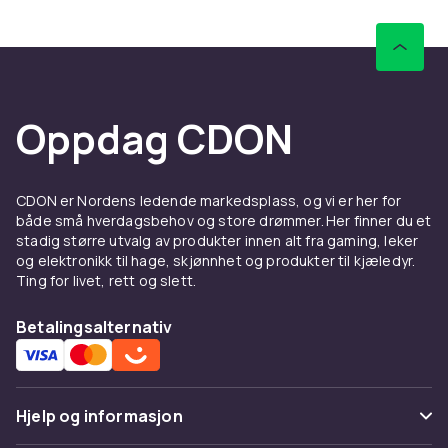
overvåkingskameraer som tilbyr ekstra høy
oppløsning, HD-kvalitet som gir krystallklare
bilder både dag og natt. Får du av og til besøk
av rådyr eller naboens katt? Så finnes det
modeller som kan skille uvelkomne besøkende
Oppdag CDON
gjennom høyteknologiske
bevegelsessensorer. I noen tilfeller kan
utendørskameraer også lades gjennom
CDON er Nordens ledende markedsplass, og vi er her for
solceller som du selv betjener etter behov.
både små hverdagsbehov og store drømmer. Her finner du et
stadig større utvalg av produkter innen alt fra gaming, leker
Overvåkingskameraer –
og elektronikk til hage, skjønnhet og produkter til kjæledyr.
tyvens verste fiende
Ting for livet, rett og slett.
Kameraovervåking er tyvens verste fiende, og
Betalingsalternativ
med hjelp av moderne teknologi kan du nå ta
opp hva som skjer – for eksempel tale eller
video – og få kameraet til å sende materialet til
Hjelp og informasjon
deg via e-post. Innendørsmodeller er vanligvis
svært diskrete og glir inn i garasjen, gangen