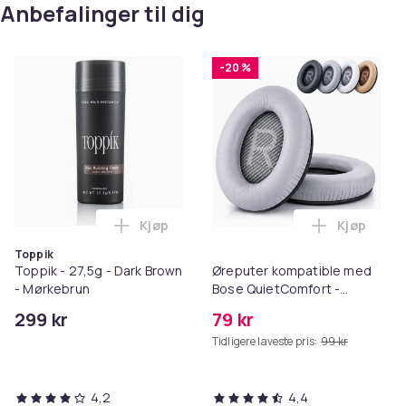
Anbefalinger til dig
-20 %
Kjøp
Kjøp
Legg Toppik - 27,5g - Dark Brown - Mørk
Legg Ørep
Toppik
Toppik - 27,5g - Dark Brown
Øreputer kompatible med
- Mørkebrun
Bose QuietComfort -
QC35/QC25/QC15/AE2 -
299 kr
79 kr
Grå
Tidligere laveste pris:
99 kr
4,2
4,4