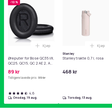
-10 %
Kjøp
Kjøp
Legg Øreputer for Bose QC35 I/II, QC25
Legg Sta
Stanley
Øreputer for Bose QC35 I/II,
Stanley trakte 0,7 l, rosa
QC25, QC15, QC 2 AE 2, AE
2i, AE 2w, SoundTrue,
89 kr
468 kr
SoundLink Black
Tidligere laveste pris:
99 kr
4,6
onsdag, 19 aug.
torsdag, 13 aug.