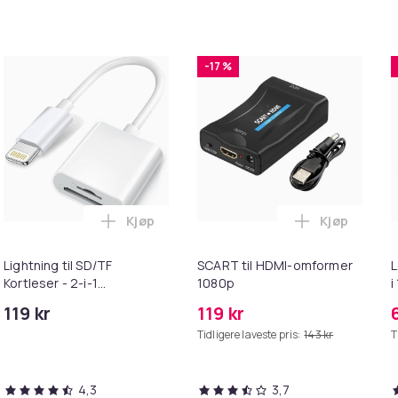
-17 %
Kjøp
Kjøp
ebrun i handlekurven
uter kompatible med Bose QuietComfort - QC35/QC25/QC15/AE
Legg Lightning til SD/TF Kortleser - 2-i-1
Legg SCART 
Lightning til SD/TF
SCART til HDMI-omformer
L
Kortleser - 2-i-1
1080p
i
Minnekortadapter til
119 kr
119 kr
iPhone/iPad
Tidligere laveste pris:
143 kr
T
4,3
3,7