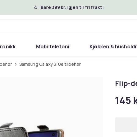
Bare 399 kr. igjen til fri frakt!
tronikk
Mobiltelefoni
Kjøkken & hushold
lbehør
Samsung Galaxy S10e tilbehør
Flip-d
145 