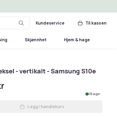
Kundeservice
Til kassen
ning
Skjønnhet
Hjem & hage
eksel - vertikalt - Samsung S10e
kr
På lager
Legg i handlekurv
Legg Flip-deksel - vertikalt - Sams