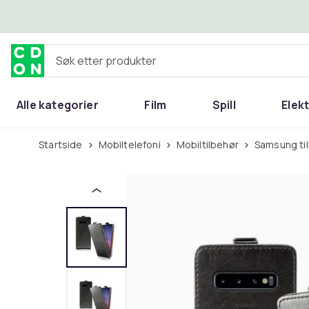
Hopp til hovedinnhold
Søk etter produkter
Alle kategorier
Film
Spill
Elek
Startside
Mobiltelefoni
Mobiltilbehør
Samsung ti