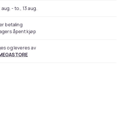
 aug. - to., 13 aug.
er betaling
agers åpent kjøp
es og leveres av
 MEGASTORE