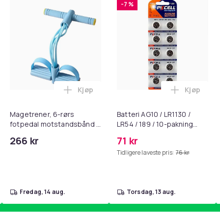
-7 %
Kjøp
Kjøp
, QC15, QC 2 AE 2, AE 2i, AE 2w, SoundTrue, SoundLink Black i 
nley trakte 0,7 l, rosa i handlekurven
Legg Magetrener, 6-rørs fotpedal mots
Legg Batte
Magetrener, 6-rørs
Batteri AG10 / LR1130 /
fotpedal motstandsbånd -
LR54 / 189 / 10-pakning
mage- og kjernetrening,
PKcell
266 kr
71 kr
yoga og
Tidligere laveste pris:
76 kr
hjemmegymnastikk Blue
fredag, 14 aug.
torsdag, 13 aug.