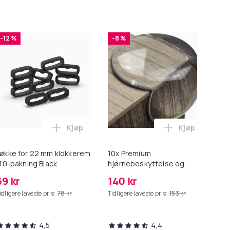
-12 %
-8 %
Kjøp
Kjøp
2 - Grå i handlekurven
 Minnekortadapter til iPhone/iPad i handlekurven
til HDMI-omformer 1080p i handlekurven
Legg Løkke for 22 mm klokkerem i 10-paknin
Legg 10x Prem
økke for 22 mm klokkerem
10x Premium
Ers
 10-pakning Black
hjørnebeskyttelse og
Sp
kantbeskyttelse for barn
69 kr
140 kr
2
idligere laveste pris:
78 kr
Tidligere laveste pris:
153 kr
4,5
4,4