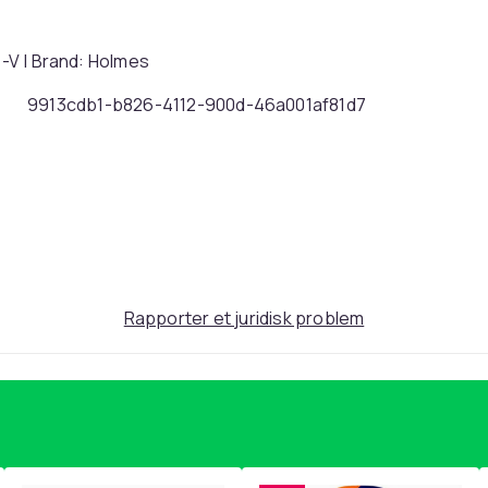
e-V | Brand: Holmes
9913cdb1-b826-4112-900d-46a001af81d7
Rapporter et juridisk problem