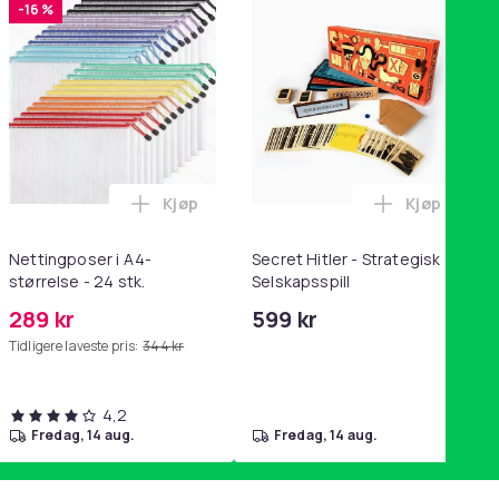
-16 %
Kjøp
Kjøp
handlekurven
tandsbånd - mage- og kjernetrening, yoga og hjemmegymnastik
ri AG10 / LR1130 / LR54 / 189 / 10-pakning PKcell i handlekurve
Legg Nettingposer i A4-størrelse - 24 stk.
Legg Secret
Nettingposer i A4-
Secret Hitler - Strategisk
størrelse - 24 stk.
Selskapsspill
289 kr
599 kr
Tidligere laveste pris:
344 kr
4,2
fredag, 14 aug.
fredag, 14 aug.