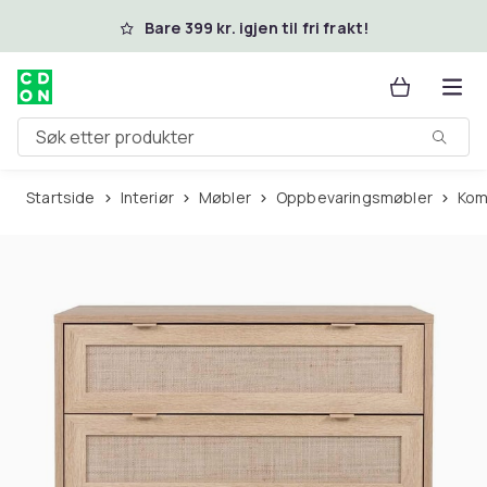
Hopp til hovedinnhold
Bare 399 kr. igjen til fri frakt!
Søk etter produkter
Startside
Interiør
Møbler
Oppbevaringsmøbler
Ko