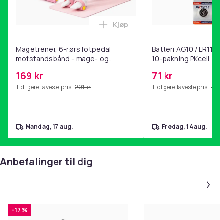
Produktsikkerhetsinformasjon
Kjøp
Legg Magetrener, 6-rørs fotp
Magetrener, 6-rørs fotpedal
Batteri AG10 / LR1130
motstandsbånd - mage- og
10-pakning PKcell
kjernetrening, yoga og
169 kr
71 kr
hjemmegymnastikk Pink
Tidligere laveste pris:
201 kr
Tidligere laveste pris:
76 
mandag, 17 aug.
fredag, 14 aug.
Anbefalinger til dig
-17 %