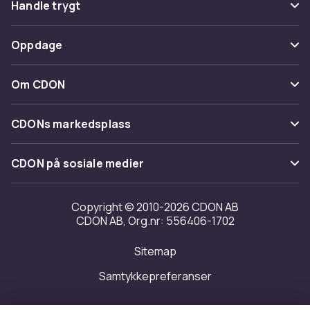
Handle trygt
Spor pakke
Betaling
Oppdage
Angre & returner her
Levering
Kategorier
Kontakt oss
Om CDON
Vilkår & policy
Varemerker
Om oss
Tilbakekallinger
CDONs markedsplass
Guider
Kundeanmeldelser
Merchant Help Center
CDON på sosiale medier
Jobbe på CDON
Investor relations
Copyright © 2010-2026 CDON AB
CDON AB, Org.nr: 556406-1702
Tilgjengelighet
Sitemap
Samtykkepreferanser