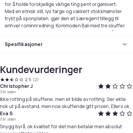
for å holde forskjellige viktige ting pent organisert.
Med en etnisk stil, lys farge og vakkert stokkmønster
trykt på sponplaten, gjør den et særegent tillegg til
enhver rominnredning. Kommoden Bali med tre skuffer
gir nok oppbevaringsplass. Kommoden er enkel å
montere, og takket være de solide treføttene har den
Spesifikasjoner
også et flott utseende og stabilitet.
Merk
: Rengjør med en fuktig, lofri klut, og ikke bruk
løsemiddelbaserte rengjøringsmidler.
Kundevurderinger
Farger: sonoma eik med stokkmønster
Materialer: sponplater og MDF
2,5
(2)
Mål: 80 x 40 x 80 cm (B x D x H)
Christopher J
3 skuffer
3 år siden
Ikke rotting på skuffene, men et bilde av rotting. Ser ekte
Solide treben
nok ut på avstand, men noe skuffende gitt prisen. Ellers ok.
MDF-skufferammer
Eva S
Metallskinner med kulelager (på skuffene)
3 år siden
Stokkmønster trykt på sponplaten
Snygg byrå, ok kvalitet för det man betalar men absolut
Etnisk design