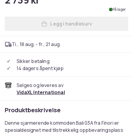
2 739 kr
På lager
Legg i handlekurv
Legg Finori kommode Bali 0
Ti., 18 aug. - fr., 21 aug.
Sikker betaling
14 dagers åpent kjøp
Selges og leveres av
VidaXL International
Produktbeskrivelse
Denne sjarmerende kommoden Bali 03A fra Finori er
spesialdesignet med tilstrekkelig oppbevaringsplass