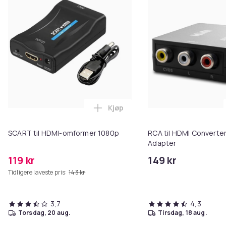
Kjøp
Legg SCART til HDMI-omformer 1
SCART til HDMI-omformer 1080p
RCA til HDMI Converter
Adapter
119 kr
149 kr
Tidligere laveste pris:
143 kr
3,7
4,3
torsdag, 20 aug.
tirsdag, 18 aug.