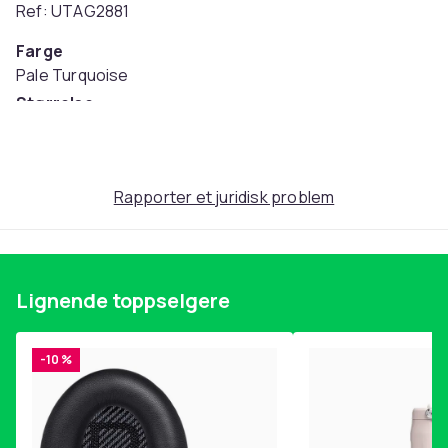
Ref: UTAG2881
Farge
Pale Turquoise
Størrelse
138 cm x 168 cm (EU)
Artikkel nr.
4c854d81-4001-452f-9775-e602d83b7d54
Rapporter et juridisk problem
Produktsikkerhetsinformasjon
Lignende toppselgere
-10 %