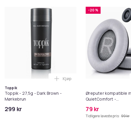
-20 %
Kjøp
Legg Toppik - 27,5g - Dark Brow
Toppik
Toppik - 27,5g - Dark Brown -
Øreputer kompatible 
Mørkebrun
QuietComfort -
QC35/QC25/QC15/AE2 
299 kr
79 kr
Tidligere laveste pris:
99 kr