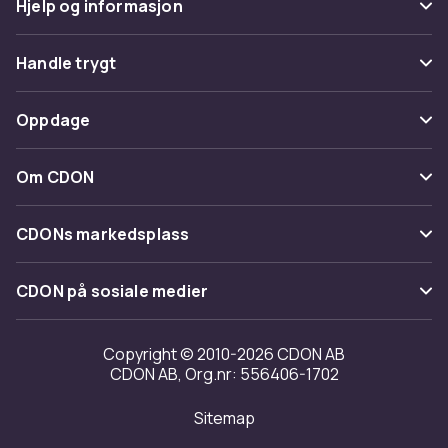
Hjelp og informasjon
Vanlige spørsmål
Handle trygt
Spor pakke
Betaling
Oppdage
Angre & returner her
Levering
Kategorier
Kontakt oss
Om CDON
Vilkår & policy
Varemerker
Om oss
Tilbakekallinger
CDONs markedsplass
Guider
Kundeanmeldelser
Merchant Help Center
CDON på sosiale medier
Jobbe på CDON
Investor relations
Copyright © 2010-2026 CDON AB
CDON AB, Org.nr: 556406-1702
Tilgjengelighet
Sitemap