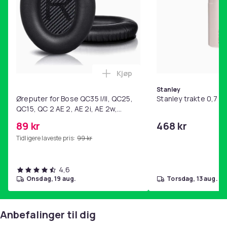
Kjøp
Legg Øreputer for Bose QC35 I/
Stanley
Øreputer for Bose QC35 I/II, QC25,
Stanley trakte 0,7 l,
QC15, QC 2 AE 2, AE 2i, AE 2w,
SoundTrue, SoundLink Black
89 kr
468 kr
Tidligere laveste pris:
99 kr
4,6
onsdag, 19 aug.
torsdag, 13 aug.
Anbefalinger til dig