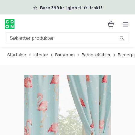
Hopp til hovedinnhold
Bare 399 kr. igjen til fri frakt!
Søk etter produkter
Startside
Interiør
Barnerom
Barnetekstiler
Barnega