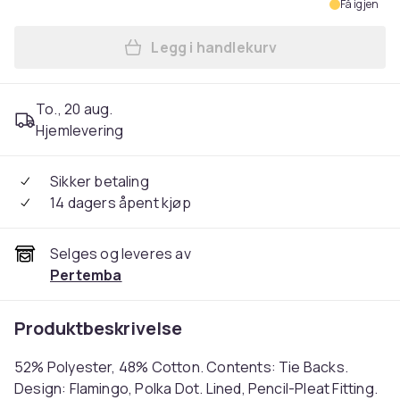
Få igjen
Legg i handlekurv
Legg Fifi Lined Flamingo Cur
To., 20 aug.
Hjemlevering
Sikker betaling
14 dagers åpent kjøp
Selges og leveres av
Pertemba
Produktbeskrivelse
52% Polyester, 48% Cotton. Contents: Tie Backs.
Design: Flamingo, Polka Dot. Lined, Pencil-Pleat Fitting.